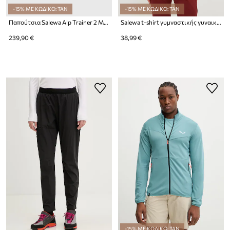
-15% ΜΕ ΚΩΔΙΚΟ: TAN
-15% ΜΕ ΚΩΔΙΚΟ: TAN
Παπούτσια Salewa Alp Trainer 2 Mid GTX
Salewa t-shirt γυμναστικής γυναικείο Puez Melange Dry
239,90 €
38,99 €
-15% ΜΕ ΚΩΔΙΚΟ: TAN