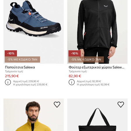
-10%
-10%
-5% ΜΕ ΚΩΔΙΚΟ: TAN
-5% ΜΕ ΚΩΔΙΚΟ: TAN
Παπούτσια Salewa
Φούτερ εξωτερικού χώρου Salewa Puez Cammino
Τρέχουσα τιμή:
Τρέχουσα τιμή:
215,90 €
82,90 €
Αρχική τιμή:
239,90 €
Αρχική τιμή:
92,99 €
Η χαμηλότερη τιμή:
239,90 €
Η χαμηλότερη τιμή:
92,99 €