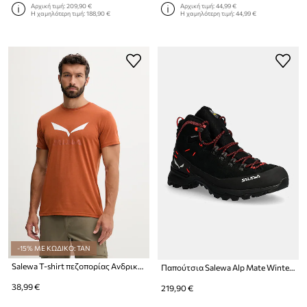
Αρχική τιμή:
209,90 €
Αρχική τιμή:
44,99 €
Η χαμηλότερη τιμή:
188,90 €
Η χαμηλότερη τιμή:
44,99 €
-15% ΜΕ ΚΩΔΙΚΟ: TAN
Salewa T-shirt πεζοπορίας Ανδρικό Solidlogo Dry
Παπούτσια Salewa Alp Mate Winter Mid PTX
38,99 €
219,90 €