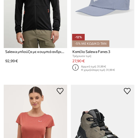
-12%
-5% ΜΕ ΚΩΔΙΚΟ: TAN
Salewa μπλούζα με κουμπιά ανδρική Puez Cammino
Καπέλο Salewa Fanes 3
Τρέχουσα τιμή:
92,99 €
27,90 €
Αρχική τιμή:
31,99 €
Η χαμηλότερη τιμή:
31,99 €