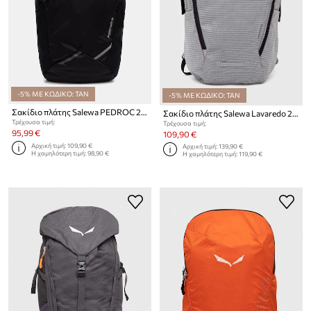
-5% ΜΕ ΚΩΔΙΚΟ: TAN
-5% ΜΕ ΚΩΔΙΚΟ: TAN
Σακίδιο πλάτης Salewa PEDROC 22
Σακίδιο πλάτης Salewa Lavaredo 26
Τρέχουσα τιμή:
Τρέχουσα τιμή:
95,99 €
109,90 €
Αρχική τιμή:
109,90 €
Αρχική τιμή:
139,90 €
Η χαμηλότερη τιμή:
98,90 €
Η χαμηλότερη τιμή:
119,90 €