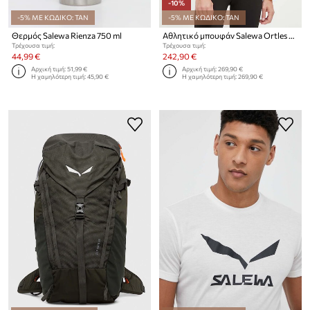
-10%
-5% ΜΕ ΚΩΔΙΚΟ: TAN
-5% ΜΕ ΚΩΔΙΚΟ: TAN
Θερμός Salewa Rienza 750 ml
Αθλητικό μπουφάν Salewa Ortles Hybrid
Τρέχουσα τιμή:
Τρέχουσα τιμή:
44,99 €
242,90 €
Αρχική τιμή:
51,99 €
Αρχική τιμή:
269,90 €
Η χαμηλότερη τιμή:
45,90 €
Η χαμηλότερη τιμή:
269,90 €