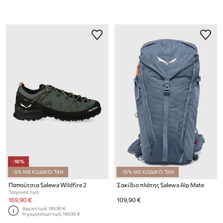
-10%
-5% ΜΕ ΚΩΔΙΚΟ: TAN
-15% ΜΕ ΚΩΔΙΚΟ: TAN
Παπούτσια Salewa Wildfire 2
Σακίδιο πλάτης Salewa Alp Mate
Τρέχουσα τιμή:
169,90 €
109,90 €
Αρχική τιμή:
189,90 €
Η χαμηλότερη τιμή:
189,90 €