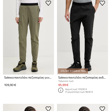
-5% ΜΕ ΚΩΔΙΚΟ: TAN
Salewa παντελόνι πεζοπορίας γυναικείο Pedroc 3
Salewa παντελόνι πεζοπορίας ανδρικό PEDROC
Τρέχουσα τιμή:
109,90 €
95,99 €
Αρχική τιμή:
109,90 €
Η χαμηλότερη τιμή:
98,90 €