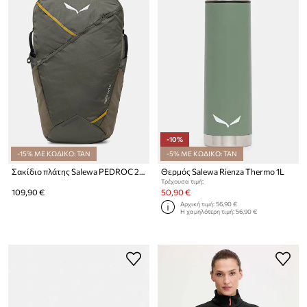
-10%
-15% ΜΕ ΚΩΔΙΚΟ: TAN
-5% ΜΕ ΚΩΔΙΚΟ: TAN
Σακίδιο πλάτης Salewa PEDROC 22
Θερμός Salewa Rienza Thermo 1L
Τρέχουσα τιμή:
109,90 €
50,90 €
Αρχική τιμή:
56,90 €
Η χαμηλότερη τιμή:
56,90 €