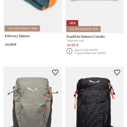
-10%
-15% ΜΕ ΚΩΔΙΚΟ: TAN
-5% ΜΕ ΚΩΔΙΚΟ: TAN
Κάλτσες Salewa
Κορδέλα Salewa Cristallo
Τρέχουσα τιμή:
24,99 €
34,90 €
Αρχική τιμή:
38,99 €
Η χαμηλότερη τιμή:
38,99 €