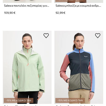
Salewa παντελόνι πεζοπορίας γυναικείο Pedroc 3
Salewa μπλούζα με κουμπιά ανδρική Puez Cammino
109,90 €
92,99 €
-15% ΜΕ ΚΩΔΙΚΟ: TAN
-15% ΜΕ ΚΩΔΙΚΟ: TAN