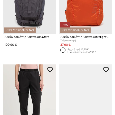
-11%
-15% ΜΕ ΚΩΔΙΚΟ: TAN
-5% ΜΕ ΚΩΔΙΚΟ: TAN
Σακίδιο πλάτης Salewa Alp Mate
Σακίδιο πλάτης Salewa Ultralight 22L
Τρέχουσα τιμή:
109,90 €
37,90 €
Αρχική τιμή:
42,99 €
Η χαμηλότερη τιμή:
42,99 €