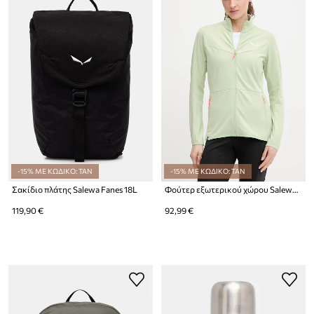
-15% ΜΕ ΚΩΔΙΚΟ: TAN
-15% ΜΕ ΚΩΔΙΚΟ: TAN
Σακίδιο πλάτης Salewa Fanes 18L
Φούτερ εξωτερικού χώρου Salewa Puez Cammino
119,90 €
92,99 €