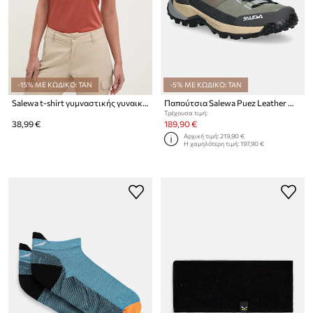
-15% ΜΕ ΚΩΔΙΚΟ: TAN
-5% ΜΕ ΚΩΔΙΚΟ: TAN
Salewa t-shirt γυμναστικής γυναικείο Puez Melange Dry
Παπούτσια Salewa Puez Leather Mid PTX
Τρέχουσα τιμή:
38,99 €
189,90 €
Αρχική τιμή:
219,90 €
Η χαμηλότερη τιμή:
197,90 €