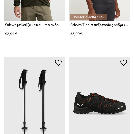
-15% ΜΕ ΚΩΔΙΚΟ: TAN
Salewa μπλούζα με κουμπιά ανδρική Puez Cammino
Salewa T-shirt πεζοπορίας Ανδρικό Solidlogo Dry
92,99 €
38,99 €