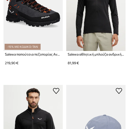
-15% ΜΕ ΚΩΔΙΚΟ: TAN
Salewa παπούτσια πεζοπορίας Ανδρικά
Salewa αθλητική μπλούζα ανδρική Puez Cammino
219,90 €
81,99 €