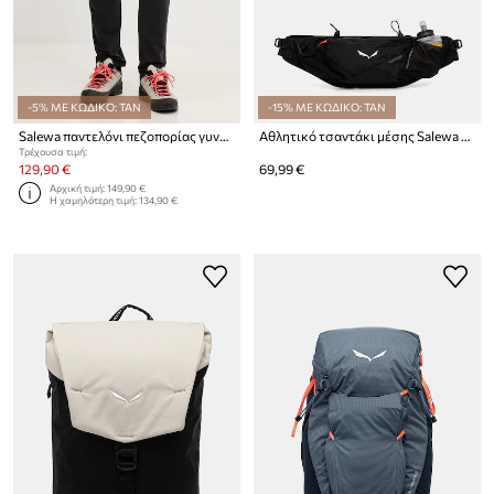
-5% ΜΕ ΚΩΔΙΚΟ: TAN
-15% ΜΕ ΚΩΔΙΚΟ: TAN
Salewa παντελόνι πεζοπορίας γυναικείο PEDROC
Αθλητικό τσαντάκι μέσης Salewa PEDROC
Τρέχουσα τιμή:
129,90 €
69,99 €
Αρχική τιμή:
149,90 €
Η χαμηλότερη τιμή:
134,90 €