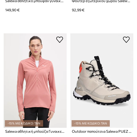
Salewa αθλητικό μπουφάν γυναικείο PUEZ AQUA 4 PTX
Φούτερ εξωτερικού χώρου Salewa Puez Cammino
149,90 €
92,99 €
-15% ΜΕ ΚΩΔΙΚΟ: TAN
-15% ΜΕ ΚΩΔΙΚΟ: TAN
Salewa αθλητική μπλούζα Γυναικεία Puez Cammino
Outdoor παπούτσια Salewa PUEZ 2