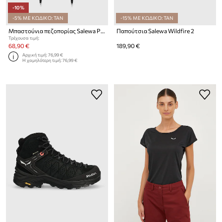
-10%
-5% ΜΕ ΚΩΔΙΚΟ: TAN
-15% ΜΕ ΚΩΔΙΚΟ: TAN
Μπαστούνια πεζοπορίας Salewa Puez Aluminium
Παπούτσια Salewa Wildfire 2
Τρέχουσα τιμή:
68,90 €
189,90 €
Αρχική τιμή:
76,99 €
Η χαμηλότερη τιμή:
76,99 €