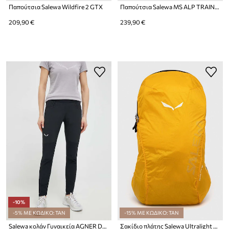
Παπούτσια Salewa Wildfire 2 GTX
Παπούτσια Salewa MS ALP TRAINER 2 MID GTX
209,90 €
239,90 €
-10%
-5% ΜΕ ΚΩΔΙΚΟ: TAN
-15% ΜΕ ΚΩΔΙΚΟ: TAN
Salewa κολάν Γυναικεία AGNER DST
Σακίδιο πλάτης Salewa Ultralight 22L