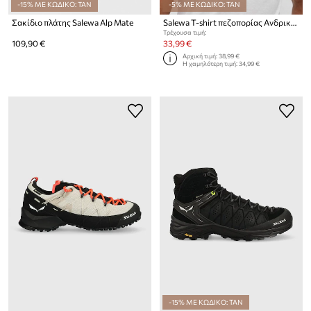
-15% ΜΕ ΚΩΔΙΚΟ: TAN
-5% ΜΕ ΚΩΔΙΚΟ: TAN
Σακίδιο πλάτης Salewa Alp Mate
Salewa T-shirt πεζοπορίας Ανδρικό Solidlogo Dry
Τρέχουσα τιμή:
109,90 €
33,99 €
Αρχική τιμή:
38,99 €
Η χαμηλότερη τιμή:
34,99 €
-15% ΜΕ ΚΩΔΙΚΟ: TAN