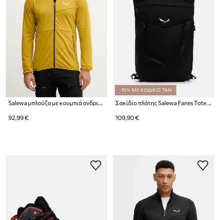
-15% ΜΕ ΚΩΔΙΚΟ: TAN
Salewa μπλούζα με κουμπιά ανδρική Puez Cammino
Σακίδιο πλάτης Salewa Fanes Tote Bag
92,99 €
109,90 €