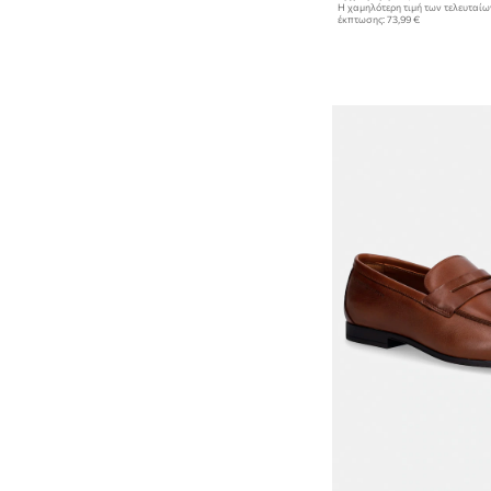
Η χαμηλότερη τιμή των τελευταί
έκπτωσης:
73,99 €