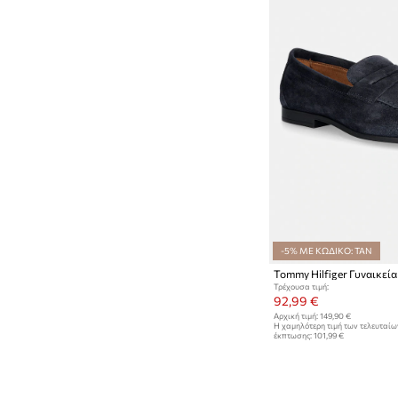
-5% ΜΕ ΚΩΔΙΚΟ: TAN
Τρέχουσα τιμή:
92,99 €
Αρχική τιμή:
149,90 €
Η χαμηλότερη τιμή των τελευταί
έκπτωσης:
101,99 €