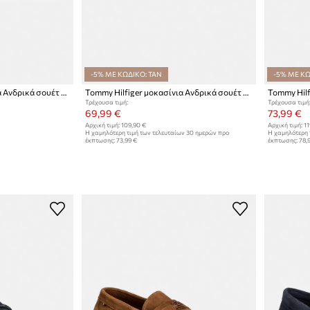
-5% ΜΕ ΚΩΔΙΚΟ: TAN
-5% ΜΕ ΚΩ
Tommy Hilfiger μοκασίνια Ανδρικά σουέτ MODERN LIGHT SUEDE LOAFER
Tommy Hilfiger μοκασίνια Ανδρικά σουέτ TH BOAT SHOE CORE SUEDE
Τρέχουσα τιμή:
Τρέχουσα τιμή
69,99 €
73,99 €
Αρχική τιμή:
109,90 €
Αρχική τιμή:
11
Η χαμηλότερη τιμή των τελευταίων 30 ημερών προ
Η χαμηλότερη 
έκπτωσης:
73,99 €
έκπτωσης:
78,