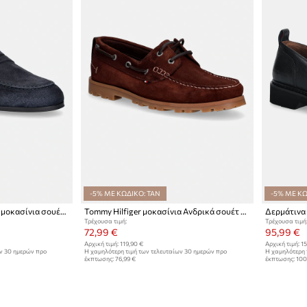
-5% ΜΕ ΚΩΔΙΚΟ: TAN
-5% ΜΕ ΚΩ
Tommy Hilfiger Γυναικεία μοκασίνια σουέτ FLEXIBLE SLIM SUEDE LOAFER
Tommy Hilfiger μοκασίνια Ανδρικά σουέτ HILIFGER LIGHT SDE BOAT SHOE
Τρέχουσα τιμή:
Τρέχουσα τιμή
72,99 €
95,99 €
Αρχική τιμή:
119,90 €
Αρχική τιμή:
15
ων 30 ημερών προ
Η χαμηλότερη τιμή των τελευταίων 30 ημερών προ
Η χαμηλότερη 
έκπτωσης:
76,99 €
έκπτωσης:
100