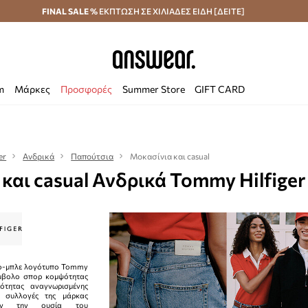
κά άνω των 70 €
FINAL SALE %
ΕΚΠΤΩΣΗ ΣΕ ΧΙΛΙΑΔΕΣ ΕΙΔΗ [ΔΕΙΤΕ]
Αποστολή σε 24 ώρες
Εξοικονομήστε με το
m
Μάρκες
Προσφορές
Summer Store
GIFT CARD
er
Ανδρικά
Παπούτσια
Μοκασίνια και casual
και casual Ανδρικά Tommy Hilfiger
νο-μπλε λογότυπο Tommy
σύμβολο σπορ κομψότητας
ότητας αναγνωρισμένης
ι συλλογές της μάρκας
ύουν την ουσία του