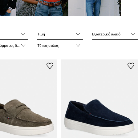
Τιμή
Εξωτερικό υλικό
ατος δακτύλων
Τύπος σόλας