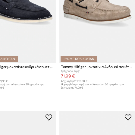
ΔΙΚΟ: TAN
-5% ΜΕ ΚΩΔΙΚΟ: TAN
Tommy Hilfiger μοκασίνια ανδρικά σουέτ HILFIGER STITCHDOWN SUEDE LOAFER
Tommy Hilfiger μοκασίνια Ανδρικά σουέτ TH BOAT SHOE CORE SUEDE
:
Τρέχουσα τιμή:
71,99 €
9,90 €
Αρχική τιμή:
109,90 €
τιμή των τελευταίων 30 ημερών προ
Η χαμηλότερη τιμή των τελευταίων 30 ημερών προ
99 €
έκπτωσης:
74,99 €