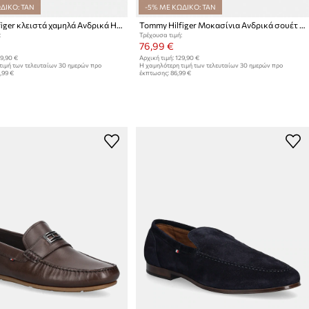
ΔΙΚΟ: TAN
-5% ΜΕ ΚΩΔΙΚΟ: TAN
Tommy Hilfiger κλειστά χαμηλά Ανδρικά HILFIGER LEATHER DRESS SHOE
Tommy Hilfiger Μοκασίνια Ανδρικά σουέτ CORE HILFIEGR SUEDE DRIVER
:
Τρέχουσα τιμή:
76,99 €
9,90 €
Αρχική τιμή:
129,90 €
τιμή των τελευταίων 30 ημερών προ
Η χαμηλότερη τιμή των τελευταίων 30 ημερών προ
,99 €
έκπτωσης:
86,99 €