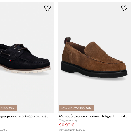
ΔΙΚΟ: TAN
-5% ΜΕ ΚΩΔΙΚΟ: TAN
Tommy Hilfiger μοκασίνια Ανδρικά σουέτ HILIFGER LIGHT SDE BOAT SHOE
Μοκασίνια σουέτ Tommy Hilfiger HILFIGER ULTRA LIGHT SDE LOAFER
:
Τρέχουσα τιμή:
90,99 €
9,90 €
Αρχική τιμή:
149,90 €