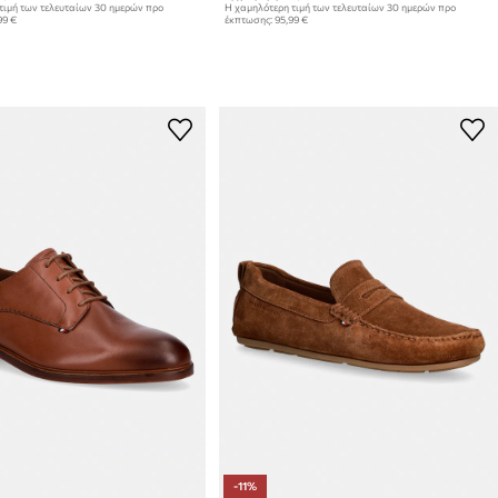
τιμή των τελευταίων 30 ημερών προ
Η χαμηλότερη τιμή των τελευταίων 30 ημερών προ
99 €
έκπτωσης:
95,99 €
-11%