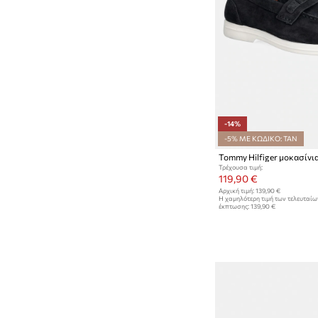
-14%
-5% ΜΕ ΚΩΔΙΚΟ: TAN
Τρέχουσα τιμή:
119,90 €
Αρχική τιμή:
139,90 €
Η χαμηλότερη τιμή των τελευταί
έκπτωσης:
139,90 €