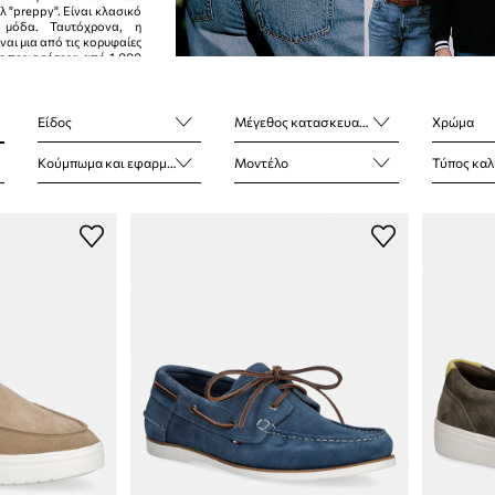
λ "preppy". Είναι κλασικό
 μόδα. Ταυτόχρονα, η
ναι μια από τις κορυφαίες
 με περισσότερα από 1.000
90 χώρες.
Είδος
Μέγεθος κατασκευαστή
Χρώμα
Κούμπωμα και εφαρμογή
Μοντέλο
Τύπος καλύμμ