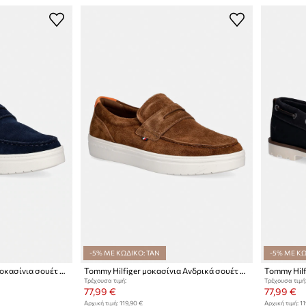
-5% ΜΕ ΚΩΔΙΚΟ: TAN
-5% ΜΕ ΚΩ
Tommy Hilfiger ανδρικά μοκασίνια σουέτ MODERN LIGHT HYBRID SUEDE LOAFER
Tommy Hilfiger μοκασίνια Ανδρικά σουέτ MODERN LIGHT HYBRID SUEDE LOAFER
Τρέχουσα τιμή:
Τρέχουσα τιμή
77,99 €
77,99 €
Αρχική τιμή:
119,90 €
Αρχική τιμή:
11