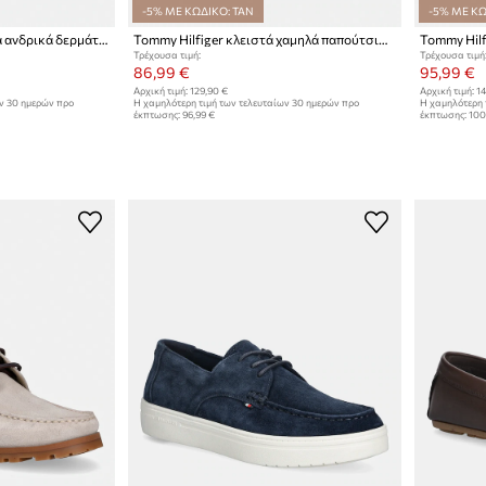
-5% ΜΕ ΚΩΔΙΚΟ: TAN
-5% ΜΕ ΚΩ
Tommy Hilfiger μοκασίνια ανδρικά δερμάτινα Εύκαμπτα Λεπτά
Tommy Hilfiger κλειστά χαμηλά παπούτσια Ανδρικά σουέτ HILFIGER SUEDE DRESS SHOE
Τρέχουσα τιμή:
Τρέχουσα τιμή
86,99 €
95,99 €
Αρχική τιμή:
129,90 €
Αρχική τιμή:
14
ων 30 ημερών προ
Η χαμηλότερη τιμή των τελευταίων 30 ημερών προ
Η χαμηλότερη 
έκπτωσης:
96,99 €
έκπτωσης:
100