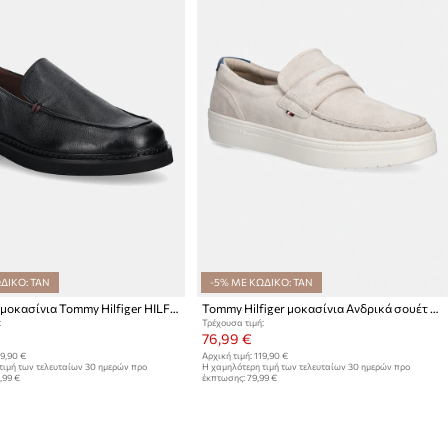
ΔΙΚΟ: TAN
-5% ΜΕ ΚΩΔΙΚΟ: TAN
Δερμάτινα μοκασίνια Tommy Hilfiger HILFIGER ULTRA LIGHT TBL L LOAF
Tommy Hilfiger μοκασίνια Ανδρικά σουέτ MODERN LIGHT HYBRID SUEDE LOAFER
:
Τρέχουσα τιμή:
76,99 €
9,90 €
Αρχική τιμή:
119,90 €
τιμή των τελευταίων 30 ημερών προ
Η χαμηλότερη τιμή των τελευταίων 30 ημερών προ
,99 €
έκπτωσης:
79,99 €