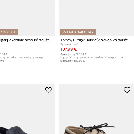
ΔΙΚΟ: TAN
-5% ΜΕ ΚΩΔΙΚΟ: TAN
Tommy Hilfiger μοκασίνια ανδρικά σουέτ MODERN LIGHT HYBRID SUEDE LOAFER
Tommy Hilfiger μοκασίνια ανδρικά σουέτ MODERN LIGHT SUEDE LOAFER
:
Τρέχουσα τιμή:
107,99 €
9,90 €
Αρχική τιμή:
129,90 €
τιμή των τελευταίων 30 ημερών προ
Η χαμηλότερη τιμή των τελευταίων 30 ημερών προ
99 €
έκπτωσης:
109,90 €