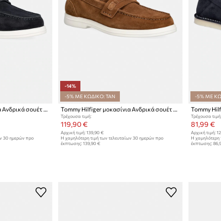
-14%
-5% ΜΕ ΚΩΔΙΚΟ: TAN
-5% ΜΕ ΚΩ
Tommy Hilfiger μοκασίνια Ανδρικά σουέτ LIGHT SUEDE FLAG HARDWARE LOAFER
Tommy Hilfiger μοκασίνια Ανδρικά σουέτ LIGHT SUEDE FLAG HARDWARE LOAFER
Τρέχουσα τιμή:
Τρέχουσα τιμή
119,90 €
81,99 €
Αρχική τιμή:
139,90 €
Αρχική τιμή:
12
ων 30 ημερών προ
Η χαμηλότερη τιμή των τελευταίων 30 ημερών προ
Η χαμηλότερη 
έκπτωσης:
139,90 €
έκπτωσης:
86,