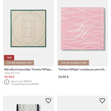
-12%
-5% ΜΕ ΚΩΔΙΚΟ: TAN
-15% ΜΕ ΚΩΔΙΚΟ: TAN
Μεταξωτό φουλάρι Tommy Hilfiger
Tommy Hilfiger τετράγωνο μαντήλι γυναικείο μεταξωτό
Τρέχουσα τιμή:
56,99 €
54,90 €
Αρχική τιμή:
89,90 €
Η χαμηλότερη τιμή:
64,99 €