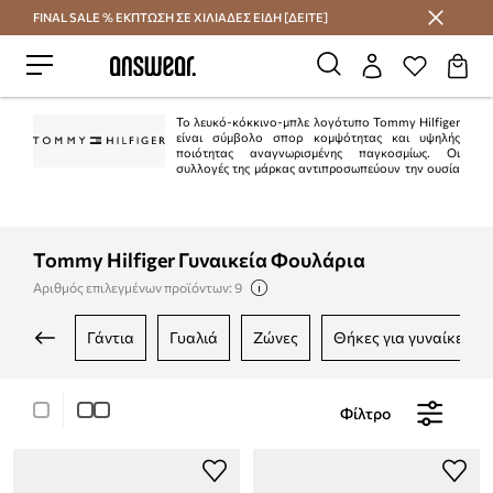
FINAL SALE % ΕΚΠΤΩΣΗ ΣΕ ΧΙΛΙΑΔΕΣ ΕΙΔΗ [ΔΕΙΤΕ]
Εξοικονομήστε με το Answear Club
Το λευκό-κόκκινο-μπλε λογότυπο Tommy Hilfiger
είναι σύμβολο σπορ κομψότητας και υψηλής
ποιότητας αναγνωρισμένης παγκοσμίως. Οι
συλλογές της μάρκας αντιπροσωπεύουν την ουσία
του αμερικανικού στυλ "preppy". Είναι κλασικό στην τρέχουσα μόδα.
Ταυτόχρονα, η Tommy Hilfiger είναι μια από τις κορυφαίες μάρκες lifestyle με
περισσότερα από 1.000 καταστήματα σε 90 χώρες.
Tommy Hilfiger Γυναικεία Φουλάρια
Αριθμός επιλεγμένων προϊόντων: 9
γάντια
γυαλιά
ζώνες
θήκες για γυναίκες
Φίλτρο