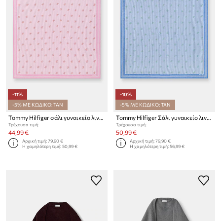
-11%
-10%
-5% ΜΕ ΚΩΔΙΚΟ: TAN
-5% ΜΕ ΚΩΔΙΚΟ: TAN
Tommy Hilfiger σάλι γυναικείο λινό SUMMER
Tommy Hilfiger Σάλι γυναικείο λινό SUMMER
Τρέχουσα τιμή:
Τρέχουσα τιμή:
44,99 €
50,99 €
Αρχική τιμή:
79,90 €
Αρχική τιμή:
79,90 €
Η χαμηλότερη τιμή:
50,99 €
Η χαμηλότερη τιμή:
56,99 €