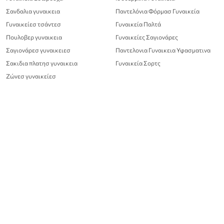
Σανδαλια γυναικεια
Παντελόνια Φόρμασ Γυναικεία
Γυναικείεσ τσάντεσ
Γυναικεία Παλτά
Πουλοβερ γυναικεια
Γυναικείες Σαγιονάρες
Σαγιονάρεσ γυναικειεσ
Παντελονια Γυναικεια Υφασματινα
Σακιδια πλατησ γυναικεια
Γυναικεία Σορτς
Ζώνεσ γυναικείεσ