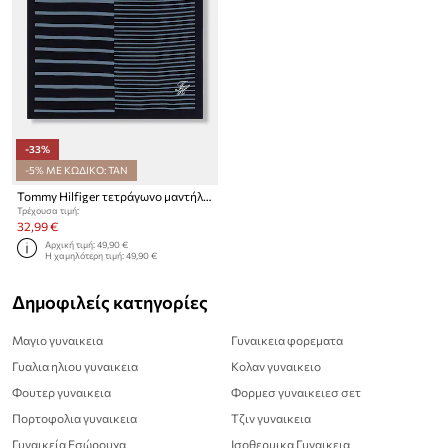
-33%
-5% ΜΕ ΚΩΔΙΚΟ: TAN
Tommy Hilfiger τετράγωνο μαντήλι γυναικείο βαμβακερό
Τρέχουσα τιμή:
32,99 €
Αρχική τιμή:
49,90 €
Η χαμηλότερη τιμή:
49,90 €
Δημοφιλείς κατηγορίες
Μαγιο γυναικεια
Γυναικεια φορεματα
Γυαλια ηλιου γυναικεια
Κολαν γυναικειο
Φουτερ γυναικεια
Φορμεσ γυναικειεσ σετ
Πορτοφολια γυναικεια
Τζιν γυναικεια
Γυναικεία Εσώρουχα
Ισοθερμικα Γυναικεια