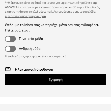
**Η έκπτωση είναι εφάπαξ και ισχύει για μη εκπτωτικά προϊόντα της
ANSWEAR.com.cy και με ελάχιστο όριο αγοράς τα 80 ευρώ. Ο κωδικός
έκπτωσης θα σας σταλεί μέσω mail. Λεπτομέρειες στην ιστοσελίδα:
εξαιρέσεις από την προώθηση
.
Θέλουμε το inbox σας να περιέχει μόνο ό,τι σας ενδιαφέρει.
Πείτε μας, είναι:
Γυναικεία μόδα
Ανδρική μόδα
Η επιλογή μιας προσφοράς είναι προαιρετική
Εγγραφή