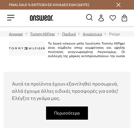
FINAL SALE % ΕΚΠΤΩΣΗ ΣΕ ΧΙΛΙΑΔΕΣ ΕΙΔΗ [ΔΕΙΤΕ]
Εξοικονομήστε με το Answear Club
Answear
Tommy Hilfiger
Παιδικά
Αγορίστικα
Ρούχα
Το λευκό-κόκκινο-μπλε λογότυπο Tommy Hilfiger
είναι σύμβολο σπορ κομψότητας και υψηλής
ποιότητας αναγνωρισμένης παγκοσμίως. Οι
συλλογές της μάρκας αντιπροσωπεύουν την ουσία
του αμερικανικού στυλ "preppy". Είναι κλασικό στην τρέχουσα μόδα.
Ταυτόχρονα, η Tommy Hilfiger είναι μια από τις κορυφαίες μάρκες lifestyle με
περισσότερα από 1.000 καταστήματα σε 90 χώρες.
Αυτά τα προϊόντα έχουν εξαντληθεί προσωρινά,
αλλά έχουμε άλλες ειδικές προσφορές για εσάς!
Ελέγξτε τη γκάμα μας.
Περισσότερα