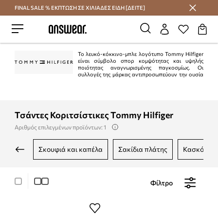
FINAL SALE % ΕΚΠΤΩΣΗ ΣΕ ΧΙΛΙΑΔΕΣ ΕΙΔΗ [ΔΕΙΤΕ]
Εξοικονομήστε με το Answear Club
Το λευκό-κόκκινο-μπλε λογότυπο Tommy Hilfiger
είναι σύμβολο σπορ κομψότητας και υψηλής
ποιότητας αναγνωρισμένης παγκοσμίως. Οι
συλλογές της μάρκας αντιπροσωπεύουν την ουσία
του αμερικανικού στυλ "preppy". Είναι κλασικό στην τρέχουσα μόδα.
Ταυτόχρονα, η Tommy Hilfiger είναι μια από τις κορυφαίες μάρκες lifestyle με
περισσότερα από 1.000 καταστήματα σε 90 χώρες.
Τσάντες Κοριτσίστικες Tommy Hilfiger
Αριθμός επιλεγμένων προϊόντων: 1
σκουφιά και καπέλα
σακίδια πλάτης
κασκόλ κα
Φίλτρο