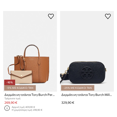
-10%
-5% ΜΕ ΚΩΔΙΚΟ: TAN
-25% ΜΕ ΚΩΔΙΚΟ: TAN
Δερμάτινη τσάντα Tory Burch Perry
Δερμάτινη τσάντα Tory Burch Miller Miller
Τρέχουσα τιμή:
269,90 €
329,90 €
Αρχική τιμή:
409,90 €
Η χαμηλότερη τιμή:
299,90 €