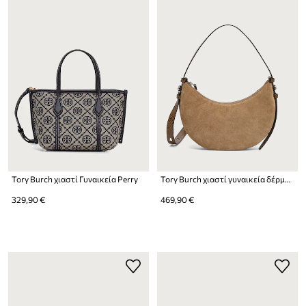
Tory Burch χιαστί Γυναικεία Perry
Tory Burch χιαστί γυναικεία δέρμα σουέτ Romy Half Moon
329,90 €
469,90 €