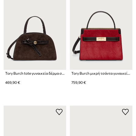
Tory Burch tote γυναικεία δέρμα σουέτ Romy Small Bauletto
Tory Burch μικρή τσάντα γυναικεία δερμάτινη Lee Radziwill
469,90 €
759,90 €