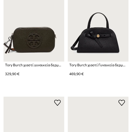
Tory Burch χιαστί γυναικεία δερμάτινη Miller Mini
Tory Burch χιαστί Γυναικεία δερμάτινη Romy Small Bauletto
329,90 €
469,90 €