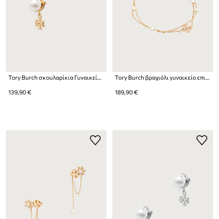
Tory Burch σκουλαρίκια Γυναικεία Moondance
Tory Burch βραχιόλι γυναικείο επιχρυσωμένο Moondance
139,90 €
189,90 €