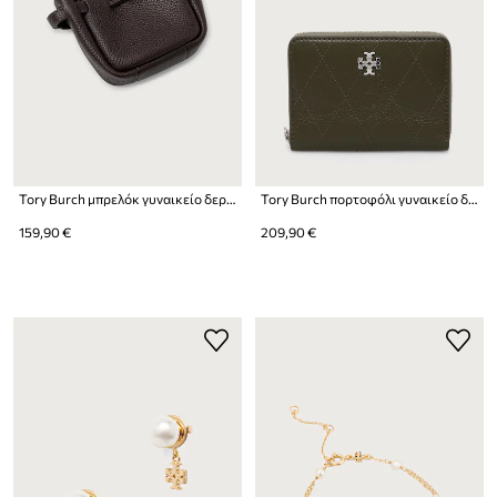
Tory Burch μπρελόκ γυναικείο δερμάτινο Romy
Tory Burch πορτοφόλι γυναικείο δερμάτινο Charlie
159,90 €
209,90 €