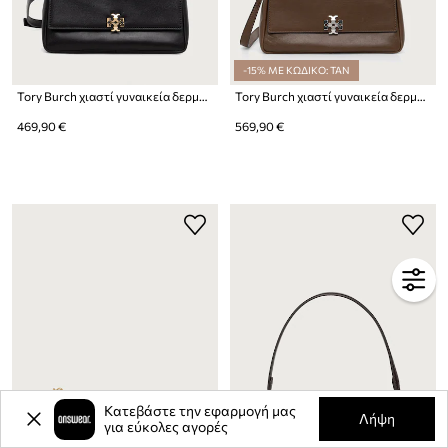
-15% ΜΕ ΚΩΔΙΚΟ: TAN
Tory Burch χιαστί γυναικεία δερμάτινη Charlie
Tory Burch χιαστί γυναικεία δερμάτινη Charlie
469,90 €
569,90 €
Κατεβάστε την εφαρμογή μας
Λήψη
για εύκολες αγορές