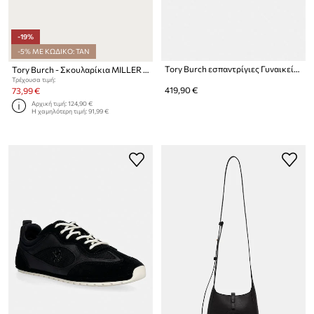
-19%
-5% ΜΕ ΚΩΔΙΚΟ: TAN
Tory Burch εσπαντρίγιες Γυναικεία σουέτ The Raffia Boaty
Tory Burch - Σκουλαρίκια MILLER PAVE STUD
Τρέχουσα τιμή:
419,90 €
73,99 €
Αρχική τιμή:
124,90 €
Η χαμηλότερη τιμή:
91,99 €