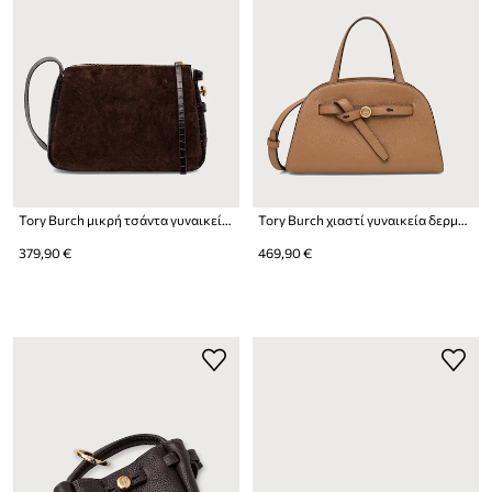
Tory Burch μικρή τσάντα γυναικεία δερμάτινη Romy Small
Tory Burch χιαστί γυναικεία δερμάτινη Romy Small Bauletto
379,90 €
469,90 €