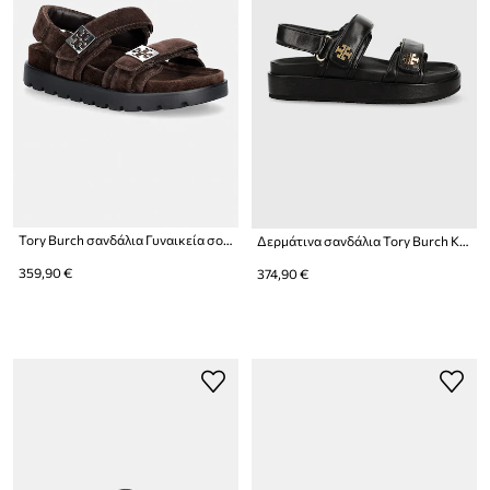
Tory Burch σανδάλια Γυναικεία σουέτ Mellow Sport Sandal
Δερμάτινα σανδάλια Tory Burch Kira Sport
359,90 €
374,90 €