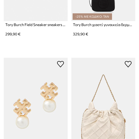
-25% ΜΕ ΚΩΔΙΚΟ: TAN
Tory Burch Field Sneaker sneakers Γυναικεία
Tory Burch χιαστί γυναικεία δερμάτινη Miller
299,90 €
329,90 €