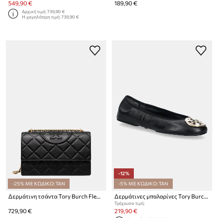
549,90 €
189,90 €
Αρχική τιμή:
739,90 €
Η χαμηλότερη τιμή:
739,90 €
-12%
-25% ΜΕ ΚΩΔΙΚΟ: TAN
-5% ΜΕ ΚΩΔΙΚΟ: TAN
Δερμάτινη τσάντα Tory Burch Fleming
Δερμάτινες μπαλαρίνες Tory Burch Reva Travel Ballet
Τρέχουσα τιμή:
729,90 €
219,90 €