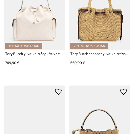
-15% ΜΕ ΚΩΔΙΚΟ: TAN
-25% ΜΕ ΚΩΔΙΚΟ: TAN
Tory Burch γυναικεία δερμάτινη τσάντα πουγκί Charlie
Tory Burch shopper γυναικεία πλεκτή Romy
769,90 €
669,90 €