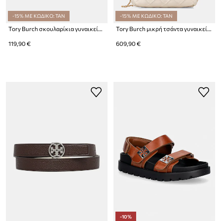
-15% ΜΕ ΚΩΔΙΚΟ: TAN
-15% ΜΕ ΚΩΔΙΚΟ: TAN
Tory Burch σκουλαρίκια γυναικεία από ορείχαλκο Moondance
Tory Burch μικρή τσάντα γυναικεία δερμάτινη Fleming
119,90 €
609,90 €
-10%