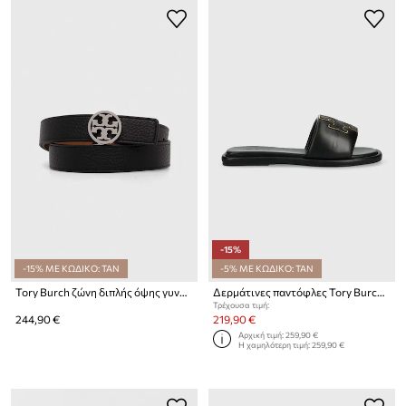
-15%
-15% ΜΕ ΚΩΔΙΚΟ: TAN
-5% ΜΕ ΚΩΔΙΚΟ: TAN
Tory Burch ζώνη διπλής όψης γυναικεία δερμάτινη
Δερμάτινες παντόφλες Tory Burch Double T Sport Slide
Τρέχουσα τιμή:
244,90 €
219,90 €
Αρχική τιμή:
259,90 €
Η χαμηλότερη τιμή:
259,90 €