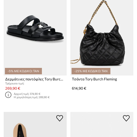
-5% ΜΕ ΚΩΔΙΚΟ: TAN
-25% ΜΕ ΚΩΔΙΚΟ: TAN
Δερμάτινες παντόφλες Tory Burch Ines Sport
Τσάντα Tory Burch Fleming
Τρέχουσα τιμή:
269,90 €
614,90 €
Αρχική τιμή:
374,90 €
Η χαμηλότερη τιμή:
289,90 €