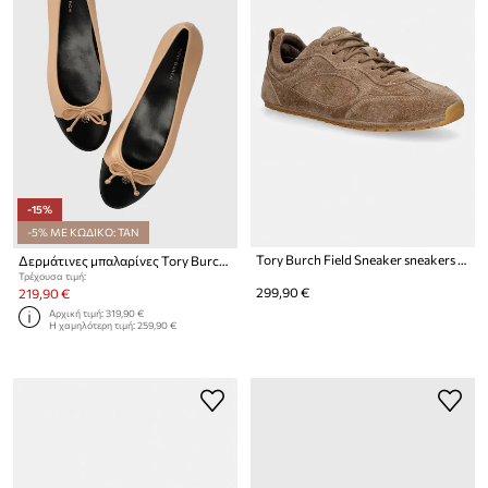
-15%
-5% ΜΕ ΚΩΔΙΚΟ: TAN
Tory Burch Field Sneaker sneakers γυναικεία σουέτ
Δερμάτινες μπαλαρίνες Tory Burch CAP-TOE BALLET
Τρέχουσα τιμή:
299,90 €
219,90 €
Αρχική τιμή:
319,90 €
Η χαμηλότερη τιμή:
259,90 €