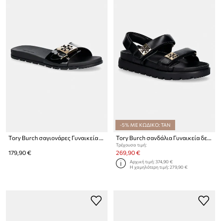
-5% ΜΕ ΚΩΔΙΚΟ: TAN
Tory Burch σαγιονάρες Γυναικεία Mellow Buckle Slide
Tory Burch σανδάλια Γυναικεία δερμάτινα Mellow Sport Sandal
Τρέχουσα τιμή:
179,90 €
269,90 €
Αρχική τιμή:
374,90 €
Η χαμηλότερη τιμή:
279,90 €