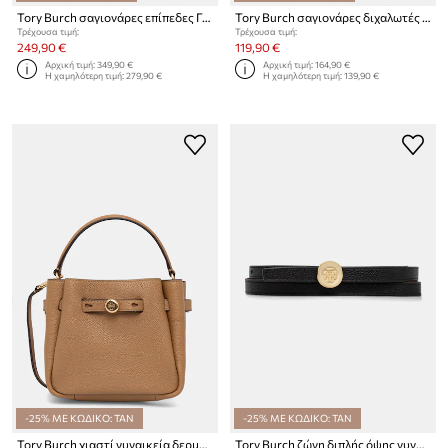
Tory Burch σαγιονάρες επίπεδες Γυναικείες Romy Slide
Tory Burch σαγιονάρες διχαλωτές Γυναικείες Gemini Link Jelly
Τρέχουσα τιμή:
Τρέχουσα τιμή:
249,90 €
119,90 €
Αρχική τιμή:
349,90 €
Αρχική τιμή:
164,90 €
Η χαμηλότερη τιμή:
279,90 €
Η χαμηλότερη τιμή:
139,90 €
-25% ΜΕ ΚΩΔΙΚΟ: TAN
-25% ΜΕ ΚΩΔΙΚΟ: TAN
Tory Burch χιαστί γυναικεία δερμάτινη Romy
Tory Burch ζώνη διπλής όψης γυναικεία δερμάτινη