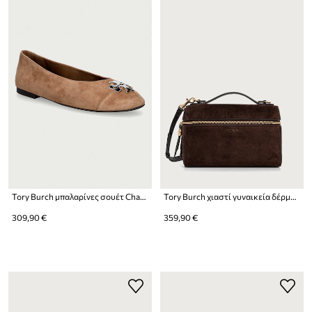
Tory Burch μπαλαρίνες σουέτ Charlie Ballet
Tory Burch χιαστί γυναικεία δέρμα σουέτ Romy
309,90 €
359,90 €