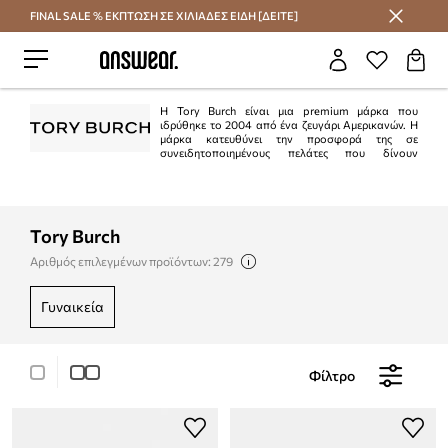
FINAL SALE % ΕΚΠΤΩΣΗ ΣΕ ΧΙΛΙΑΔΕΣ ΕΙΔΗ [ΔΕΙΤΕ]
Εξοικονομήστε με το Answear Club
Η Tory Burch είναι μια premium μάρκα που
ιδρύθηκε το 2004 από ένα ζευγάρι Αμερικανών. Η
μάρκα κατευθύνει την προσφορά της σε
συνειδητοποιημένους πελάτες που δίνουν
προσοχή στην ποιότητα και την κατασκευή. Τα σχέδια Tory Burch συχνά
αφθονούν σε πολύχρωμα μοτίβα και prints, αλλά οι φόρμες παραπέμπουν σε
διαχρονικά κλασικά.
Tory Burch
Αριθμός επιλεγμένων προϊόντων: 279
γυναικεία
Φίλτρο