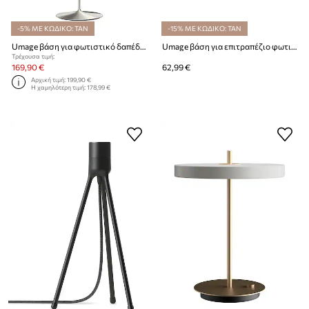
-5% ΜΕ ΚΩΔΙΚΟ: TAN
-15% ΜΕ ΚΩΔΙΚΟ: TAN
Umage βάση για φωτιστικό δαπέδου Sante Floor
Umage βάση για επιτραπέζιο φωτιστικό Tripod Table
Τρέχουσα τιμή:
169,90 €
62,99 €
Αρχική τιμή:
199,90 €
Η χαμηλότερη τιμή:
178,99 €