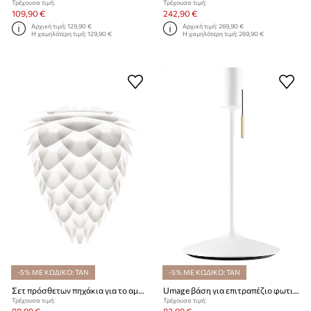
Τρέχουσα τιμή:
Τρέχουσα τιμή:
109,90 €
242,90 €
Αρχική τιμή:
129,90 €
Αρχική τιμή:
269,90 €
Η χαμηλότερη τιμή:
129,90 €
Η χαμηλότερη τιμή:
269,90 €
-5% ΜΕ ΚΩΔΙΚΟ: TAN
-5% ΜΕ ΚΩΔΙΚΟ: TAN
Σετ πρόσθετων πηχάκια για το αμπαζούρ Umage Conia
Umage βάση για επιτραπέζιο φωτιστικό Sante Table
Τρέχουσα τιμή:
Τρέχουσα τιμή: