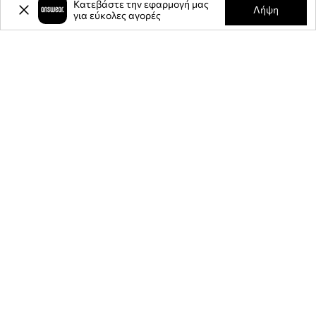
Κατεβάστε την εφαρμογή μας
Λήψη
για εύκολες αγορές
-20%
έκπτωση στην πρώτη σας
αγορά** για την εγγραφή σας στο
ενημερωτικό μας δελτίο.
Γίνετε μέλος της κοινότητάς μας για να λαμβάνετε πληροφορίες
σχετικά με τις τελευταίες προσφορές και προϊόντα.
**Η έκπτωση είναι εφάπαξ και ισχύει για μη εκπτωτικά προϊόντα της
ANSWEAR.com.cy και με ελάχιστο όριο αγοράς τα 80 ευρώ. Ο κωδικός
έκπτωσης θα σας σταλεί μέσω mail. Λεπτομέρειες στην ιστοσελίδα: