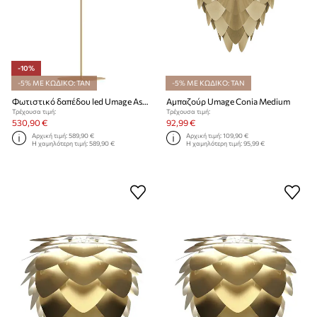
-10%
-5% ΜΕ ΚΩΔΙΚΟ: TAN
-5% ΜΕ ΚΩΔΙΚΟ: TAN
Φωτιστικό δαπέδου led Umage Asteria Floor
Αμπαζούρ Umage Conia Medium
Τρέχουσα τιμή:
Τρέχουσα τιμή:
530,90 €
92,99 €
Αρχική τιμή:
589,90 €
Αρχική τιμή:
109,90 €
Η χαμηλότερη τιμή:
589,90 €
Η χαμηλότερη τιμή:
95,99 €