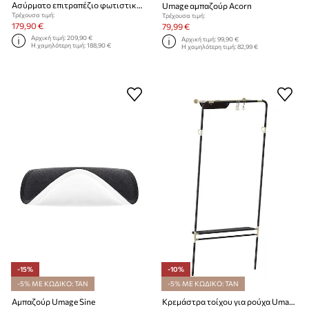
Ασύρματο επιτραπέζιο φωτιστικό led Umage Asteria Move
Umage αμπαζούρ Acorn
Τρέχουσα τιμή:
Τρέχουσα τιμή:
179,90 €
79,99 €
Αρχική τιμή:
209,90 €
Αρχική τιμή:
99,90 €
Η χαμηλότερη τιμή:
188,90 €
Η χαμηλότερη τιμή:
82,99 €
-15%
-10%
-5% ΜΕ ΚΩΔΙΚΟ: TAN
-5% ΜΕ ΚΩΔΙΚΟ: TAN
Αμπαζούρ Umage Sine
Κρεμάστρα τοίχου για ρούχα Umage Lean on me