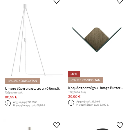
-12%
-5% ΜΕ ΚΩΔΙΚΟ: TAN
-5% ΜΕ ΚΩΔΙΚΟ: TAN
Κρεμάστρα τοίχου Umage Butterflies M 26 cm
Umage βάση για φωτιστικό δαπέδου Tripos Floor
Τρέχουσα τιμή:
Τρέχουσα τιμή:
29,90 €
80,99 €
Αρχική τιμή:
33,99 €
Αρχική τιμή:
93,99 €
Η χαμηλότερη τιμή:
33,99 €
Η χαμηλότερη τιμή:
86,99 €