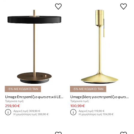
-5% ΜΕ ΚΩΔΙΚΟ: TAN
-5% ΜΕ ΚΩΔΙΚΟ: TAN
Umage Επιτραπέζιο φωτιστικό LED Asteria Table
Umage βάση για επιτραπέζιο φωτιστικό Sante Table
Τρέχουσα τιμή:
Τρέχουσα τιμή:
259,90 €
100,99 €
Αρχική τιμή:
309,90 €
Αρχική τιμή:
119,90 €
Η χαμηλότερη τιμή:
269,90 €
Η χαμηλότερη τιμή:
104,99 €