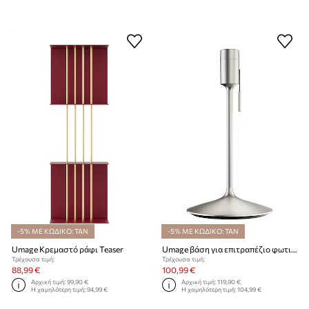
-5% ΜΕ ΚΩΔΙΚΟ: TAN
-5% ΜΕ ΚΩΔΙΚΟ: TAN
Umage Κρεμαστό ράφι Teaser
Umage βάση για επιτραπέζιο φωτιστικό Sante Table
Τρέχουσα τιμή:
Τρέχουσα τιμή:
88,99 €
100,99 €
Αρχική τιμή:
99,90 €
Αρχική τιμή:
119,90 €
Η χαμηλότερη τιμή:
94,99 €
Η χαμηλότερη τιμή:
104,99 €