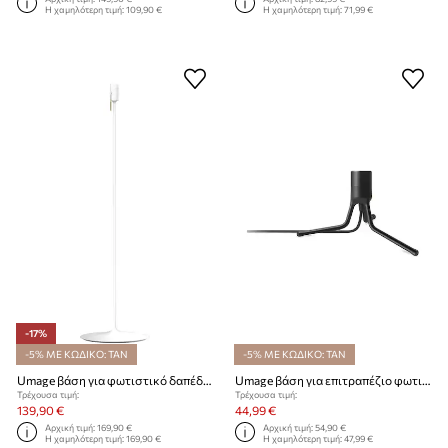
Η χαμηλότερη τιμή:
109,90 €
Η χαμηλότερη τιμή:
71,99 €
-17%
-5% ΜΕ ΚΩΔΙΚΟ: TAN
-5% ΜΕ ΚΩΔΙΚΟ: TAN
Umage βάση για φωτιστικό δαπέδου Sante Floor
Umage βάση για επιτραπέζιο φωτιστικό Tripod Base
Τρέχουσα τιμή:
Τρέχουσα τιμή:
139,90 €
44,99 €
Αρχική τιμή:
169,90 €
Αρχική τιμή:
54,90 €
Η χαμηλότερη τιμή:
169,90 €
Η χαμηλότερη τιμή:
47,99 €