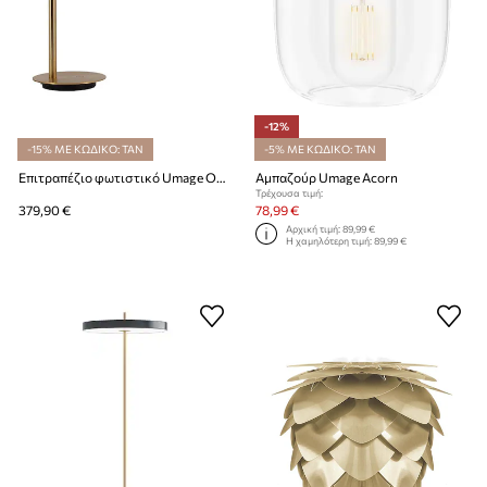
-12%
-15% ΜΕ ΚΩΔΙΚΟ: TAN
-5% ΜΕ ΚΩΔΙΚΟ: TAN
Επιτραπέζιο φωτιστικό Umage Omni Table
Αμπαζούρ Umage Acorn
Τρέχουσα τιμή:
379,90 €
78,99 €
Αρχική τιμή:
89,99 €
Η χαμηλότερη τιμή:
89,99 €