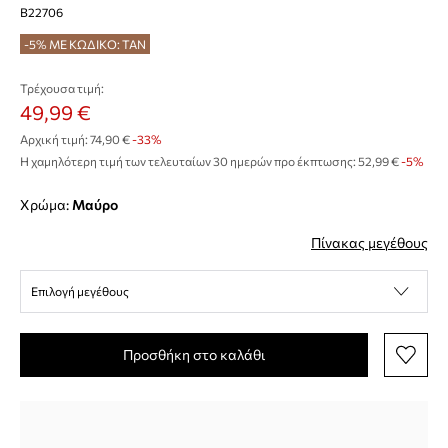
B22706
-5% ΜΕ ΚΩΔΙΚΟ: TAN
Τρέχουσα τιμή:
49,99 €
Αρχική τιμή:
74,90 €
-33%
Η χαμηλότερη τιμή των τελευταίων 30 ημερών προ έκπτωσης:
52,99 €
 -5%
Χρώμα:
μαύρο
Πίνακας μεγέθους
Επιλογή μεγέθους
Προσθήκη στο καλάθι