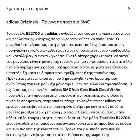
Σχετικά με το προϊόν
adidas Originals - Πάνινα παπούτσια 3MC
Το μοντέλο
B22706
της
adidas
συνδυάζει τον κόσμο της νεωτερικότητας
και της λειτουργικότητας σε ό,τι αφορά τα αθλητικά παπούτσια. Ο
μοναδικός συνδυασμός και η χρήση του κλασικού σχεδιασμού με την
προηγμένη τεχνολογία καθιστά αυτά τα παπούτσια όχι μόνο κομψά, αλλά
και κατάλληλα για εντατική χρήση. Ένα ιδιαίτερο χαρακτηριστικό αυτού
του μοντέλου είναι η μοναδική, τεχνολογία που χρησιμοποιείται στη σόλα,
η οποία παρέχει αντικραδασμική προστασία στο υψηλότερο επίπεδο και
υποστήριξη κατά τη διάρκεια του τρεξίματος ή της προπόνησης.
Πρόκειται για ένα παπούτσι που δημιουργήθηκε για δραστήριους
ανθρώπους που εκτιμούν όχι μόνο την εμφάνιση, αλλά και την απόδοση. Ο
σχεδιασμός του μοντέλου
adidas 3MC Vulc Core Black Cloud White
προσελκύει την προσοχή με την προσοχή στη λεπτομέρεια. οι λευκές
πινελιές στη φτέρνα, στην οποία υπάρχει το λογότυπο της adidas, το
εργονομικό κόψιμο και το προσεγμένο φινίρισμα καθιστούν αυτό το
μοντέλο μια εξαιρετική επιλογή για όσους θέλουν να συνδυάσουν την
αθλητική λειτουργικότητα με την εκλεπτυσμένη μόδα. Το
adidas B22706
είναι ένα αθλητικό παπούτσι που ανταποκρίνεται στις προσδοκίες ακόμα
και των πιο απαιτητικών πελατών. Πρόκειται για υποδήματα που θα
λειτουργήσουν άψογα τόσο κατά τη διάρκεια της σωματικής