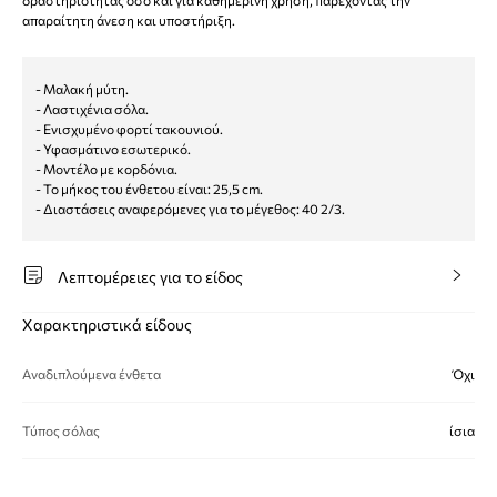
δραστηριότητας όσο και για καθημερινή χρήση, παρέχοντας την
απαραίτητη άνεση και υποστήριξη.
- Μαλακή μύτη.
- Λαστιχένια σόλα.
- Ενισχυμένο φορτί τακουνιού.
- Υφασμάτινο εσωτερικό.
- Μοντέλο με κορδόνια.
- Το μήκος του ένθετου είναι: 25,5 cm.
- Διαστάσεις αναφερόμενες για το μέγεθος: 40 2/3.
Λεπτομέρειες για το είδος
Χαρακτηριστικά είδους
Αναδιπλούμενα ένθετα
Όχι
Τύπος σόλας
ίσια