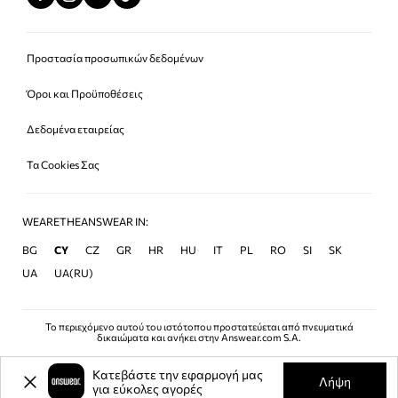
Προστασία προσωπικών δεδομένων
Όροι και Προϋποθέσεις
Δεδομένα εταιρείας
Τα Cookies Σας
WEARETHEANSWEAR IN:
BG
CY
CZ
GR
HR
HU
IT
PL
RO
SI
SK
UA
UA(RU)
Το περιεχόμενο αυτού του ιστότοπου προστατεύεται από πνευματικά
δικαιώματα και ανήκει στην Answear.com S.A.
Κατεβάστε την εφαρμογή μας
Λήψη
για εύκολες αγορές