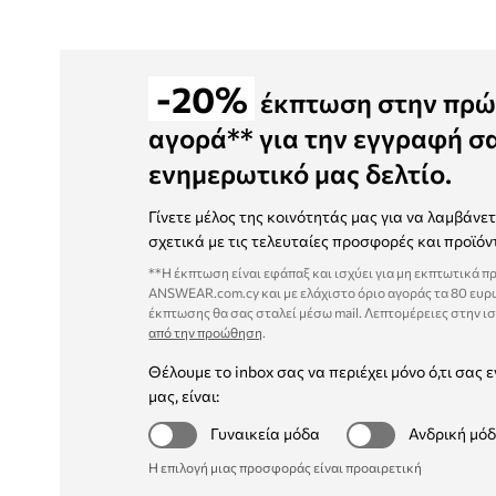
-20%
έκπτωση στην πρώ
αγορά** για την εγγραφή σ
ενημερωτικό μας δελτίο.
Γίνετε μέλος της κοινότητάς μας για να λαμβάνε
σχετικά με τις τελευταίες προσφορές και προϊόν
**Η έκπτωση είναι εφάπαξ και ισχύει για μη εκπτωτικά π
ANSWEAR.com.cy και με ελάχιστο όριο αγοράς τα 80 ευρ
έκπτωσης θα σας σταλεί μέσω mail. Λεπτομέρειες στην ι
από την προώθηση
.
Θέλουμε το inbox σας να περιέχει μόνο ό,τι σας ε
μας, είναι:
Γυναικεία μόδα
Ανδρική μό
Η επιλογή μιας προσφοράς είναι προαιρετική