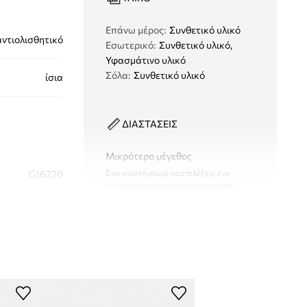
Eπάνω μέρος
:
Συνθετικό υλικό
αντιολισθητικό
Εσωτερικό
:
Συνθετικό υλικό,
Υφασμάτινο υλικό
Σόλα
:
Συνθετικό υλικό
ίσια
ΔΙΑΣΤΑΣΕΙΣ
Μικρότερο μέγεθος
G16220
Σου συστήνουμε να επιλέξεις ένα
νούμερο μεγαλύτερο από αυτό που
συνήθως φοράς.
Πίνακας μεγέθους
σκούρο μπλε
didas Originals