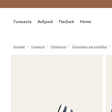
Premium Fashion Benefits
Δωρεάν μεταφορι
Γυναικεία
Ανδρικά
Παιδικά
Home
Answear
Γυναικεία
Παπούτσια
Σαγιονάρες και σανδάλια