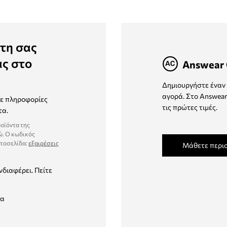
τη σας
ας στο
Answear 
Δημιουργήστε έναν 
αγορά. Στο Answear
τε πληροφορίες
τις πρώτες τιμές.
τα.
ροϊόντα της
ώ. Ο κωδικός
στοσελίδα:
εξαιρέσεις
Μάθετε περι
νδιαφέρει. Πείτε
δα