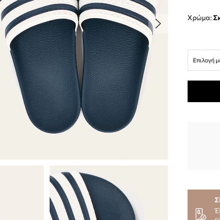
Χρώμα:
Επιλογή μ
Σ
Έ
ε