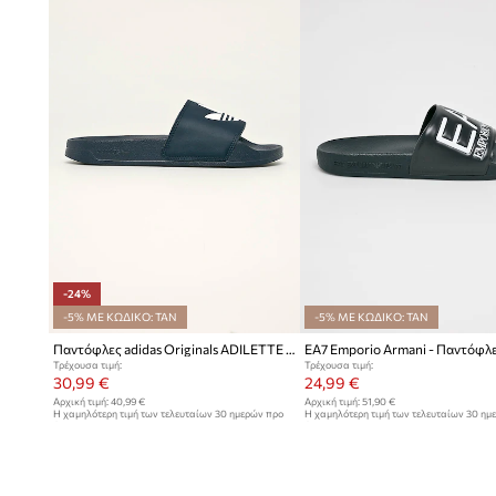
-24%
-5% ΜΕ ΚΩΔΙΚΟ: TAN
-5% ΜΕ ΚΩΔΙΚΟ: TAN
Παντόφλες adidas Originals ADILETTE LITE
EA7 Emporio Armani - Παντόφλ
Τρέχουσα τιμή:
Τρέχουσα τιμή:
30,99 €
24,99 €
Αρχική τιμή:
40,99 €
Αρχική τιμή:
51,90 €
Η χαμηλότερη τιμή των τελευταίων 30 ημερών προ
Η χαμηλότερη τιμή των τελευταίων 30 ημ
έκπτωσης:
40,99 €
έκπτωσης:
25,95 €