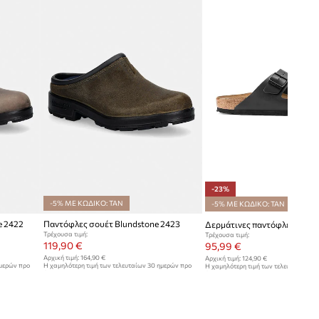
-23%
-5% ΜΕ ΚΩΔΙΚΟ: TAN
-5% ΜΕ ΚΩΔΙΚΟ: TAN
e 2422
Παντόφλες σουέτ Blundstone 2423
Τρέχουσα τιμή:
Τρέχουσα τιμή:
119,90 €
95,99 €
Αρχική τιμή:
164,90 €
Αρχική τιμή:
124,90 €
ημερών προ
Η χαμηλότερη τιμή των τελευταίων 30 ημερών προ
Η χαμηλότερη τιμή των τελευταίων 30
έκπτωσης:
129,90 €
έκπτωσης:
124,90 €