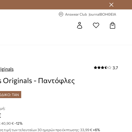
 Answear Club
-20% στην πρώτη παραγγελία
Answear Club
Journal
ΒΟΗΘΕΙΑ
3.7
iginals
s Originals - Παντόφλες
ΩΔΙΚΟ: TAN
μή:
€
:
40,90 €
-12%
η τιμή των τελευταίων 30 ημερών προ έκπτωσης:
33,99 €
 +6%