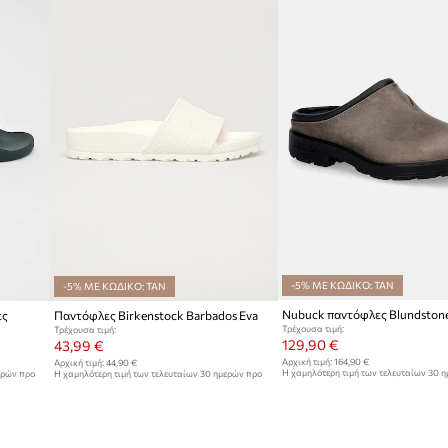
ID προϊόντος
-5% ΜΕ ΚΩΔΙΚΟ: TAN
-5% ΜΕ ΚΩΔΙΚΟ: TAN
Nubuck παντόφλες Blundston
ες
Παντόφλες Birkenstock Barbados Eva
Τρέχουσα τιμή:
Τρέχουσα τιμή:
129,90 €
43,99 €
Αρχική τιμή:
164,90 €
Αρχική τιμή:
44,90 €
Η χαμηλότερη τιμή των τελευταίων 30 
ερών προ
Η χαμηλότερη τιμή των τελευταίων 30 ημερών προ
έκπτωσης:
139,90 €
έκπτωσης:
44,90 €