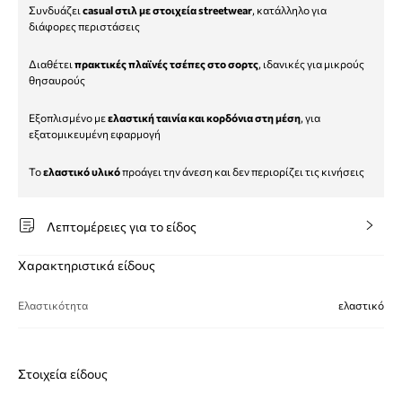
Συνδυάζει
casual στιλ με στοιχεία streetwear
, κατάλληλο για
διάφορες περιστάσεις
Διαθέτει
πρακτικές πλαϊνές τσέπες στο σορτς
, ιδανικές για μικρούς
θησαυρούς
Εξοπλισμένο με
ελαστική ταινία και κορδόνια στη μέση
, για
εξατομικευμένη εφαρμογή
Το
ελαστικό υλικό
προάγει την άνεση και δεν περιορίζει τις κινήσεις
Λεπτομέρειες για το είδος
Χαρακτηριστικά είδους
Ελαστικότητα
ελαστικό
Στοιχεία είδους