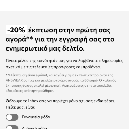
-20%
έκπτωση στην πρώτη σας
αγορά** για την εγγραφή σας στο
ενημερωτικό μας δελτίο.
Γίνετε μέλος της κοινότητάς μας για να λαμβάνετε πληροφορίες
σχετικά με τις τελευταίες προσφορές και προϊόντα.
**Η έκπτωση είναι εφάπαξ και ισχύει για μη εκπτωτικά προϊόντα της
ANSWEAR.com.cy και με ελάχιστο όριο αγοράς τα 80 ευρώ. Ο κωδικός
έκπτωσης θα σας σταλεί μέσω mail. Λεπτομέρειες στην ιστοσελίδα:
εξαιρέσεις από την προώθηση
.
Θέλουμε το inbox σας να περιέχει μόνο ό,τι σας ενδιαφέρει.
Πείτε μας, είναι:
Γυναικεία μόδα
Ανδρική μόδα