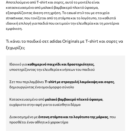
Αποτελούμενο από T-shirt και σορτς, αυτό το μοντέλο είναι
κατασκευασμένο από μαλακό βαμβακερό πλεκτό ύφασμα,
εξασφαλίζοντας άνεση στη χρήση. Το casual στιλ του με στοιχεία
streetwear, που τονίζεται από τη στάμπα και το λογότυπο, το καθιστά
ιδανική επιλογή για παιδιά που εκτιμούν την ελευθερία και τη μοντέρνα
εμφάνιση.
Τι κάνει το παιδικό σετ adidas Originals με T-shirt και σορτς να
ξεχωρίζει;
Ιδανικό για
καθημερινό παιχνίδι και δραστηριότητες
,
υποστηρίζοντας την ελευθερία κινήσεων του παιδιού
Σετ που περιλαμβάνει
T-shirt με στρογγυλή λαιμόκοψη και σορτς
,
δημιουργώντας ένα ομοιόμορφο σύνολο
Κατασκευασμένο από
μαλακό βαμβακερό πλεκτό ύφασμα
,
ευχάριστο στην αφή για το ευαίσθητο δέρμα
Διακοσμημένο με
έντονη στάμπα και το λογότυπο της μάρκας
, που
προσθέτει έναν αθλητικό χαρακτήρα