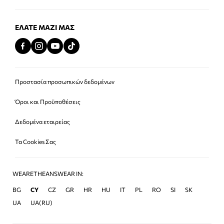
ΕΛΆΤΕ ΜΑΖΊ ΜΑΣ
Προστασία προσωπικών δεδομένων
Όροι και Προϋποθέσεις
Δεδομένα εταιρείας
Τα Cookies Σας
WEARETHEANSWEAR IN:
BG
CY
CZ
GR
HR
HU
IT
PL
RO
SI
SK
UA
UA(RU)