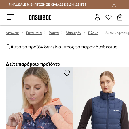
FINAL SALE % ΕΚΠΤΩΣΗ ΣΕ ΧΙΛΙΑΔΕΣ ΕΙΔΗ [ΔΕΙΤΕ]
Εξοικονομήστε με το Answear Club
Answear
Γυναικεία
Ρούχα
Μπουφάν
Γιλέκα
Αμάνικο μπουφ
Αυτό το προϊόν δεν είναι προς το παρόν διαθέσιμο
Δείτε παρόμοια προϊόντα