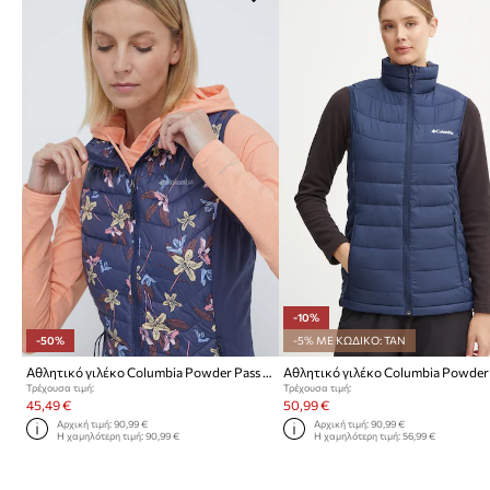
-10%
-50%
-5% ΜΕ ΚΩΔΙΚΟ: TAN
Αθλητικό γιλέκο Columbia Powder Pass Powder Pass
Αθλητικό γιλέκο Columbia Powder L
Τρέχουσα τιμή:
Τρέχουσα τιμή:
45,49 €
50,99 €
Αρχική τιμή:
90,99 €
Αρχική τιμή:
90,99 €
Η χαμηλότερη τιμή:
90,99 €
Η χαμηλότερη τιμή:
56,99 €