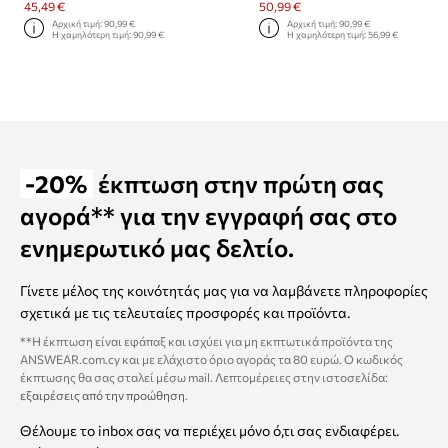
45,49 €
50,99 €
Αρχική τιμή:
90,99 €
Αρχική τιμή:
90,99 €
Η χαμηλότερη τιμή:
90,99 €
Η χαμηλότερη τιμή:
56,99 €
-20%
έκπτωση στην πρώτη σας
αγορά** για την εγγραφή σας στο
ενημερωτικό μας δελτίο.
Γίνετε μέλος της κοινότητάς μας για να λαμβάνετε πληροφορίες
σχετικά με τις τελευταίες προσφορές και προϊόντα.
**Η έκπτωση είναι εφάπαξ και ισχύει για μη εκπτωτικά προϊόντα της
ANSWEAR.com.cy και με ελάχιστο όριο αγοράς τα 80 ευρώ. Ο κωδικός
έκπτωσης θα σας σταλεί μέσω mail. Λεπτομέρειες στην ιστοσελίδα:
εξαιρέσεις από την προώθηση
.
Θέλουμε το inbox σας να περιέχει μόνο ό,τι σας ενδιαφέρει.