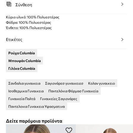
Σύνθεση
Κύριο υλικό: 100% Πολυεστέρας
Φόδρα: 100% Πολυεστέρας
Ένθετο: 100% Πολυεστέρας
Ετικέτες
Ρούχα Columbia
Μπουφάν Columbia
Γιλέκα Columbia
Σανδαλια γυναικεια
Σαγιονάρεσ γυναικειεσ
Κολαν γυναικειο
Ισοθερμικα Γυναικεια
Παντελόνια Φόρμασ Γυναικεία
Γυναικεία Παλτά
Γυναικείες Σαγιονάρες
Παντελονια Γυναικεια Υφασματινα
Δείτε παρόμοια προϊόντα