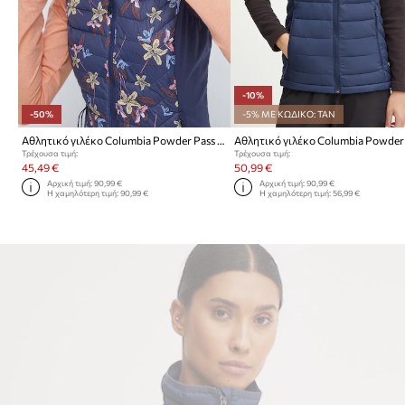
-10%
-50%
-5% ΜΕ ΚΩΔΙΚΟ: TAN
Αθλητικό γιλέκο Columbia Powder Pass Powder Pass
Αθλητικό γιλέκο Columbia Powder L
Τρέχουσα τιμή:
Τρέχουσα τιμή:
45,49 €
50,99 €
Αρχική τιμή:
90,99 €
Αρχική τιμή:
90,99 €
Η χαμηλότερη τιμή:
90,99 €
Η χαμηλότερη τιμή:
56,99 €