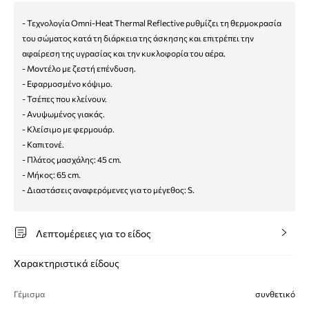
- Τεχνολογία Omni-Heat Thermal Reflective ρυθμίζει τη θερμοκρασία
του σώματος κατά τη διάρκεια της άσκησης και επιτρέπει την
αφαίρεση της υγρασίας και την κυκλοφορία του αέρα.
- Μοντέλο με ζεστή επένδυση.
- Εφαρμοσμένο κόψιμο.
- Τσέπες που κλείνουν.
- Ανυψωμένος γιακάς.
- Κλείσιμο με φερμουάρ.
- Καπιτονέ.
- Πλάτος μασχάλης: 45 cm.
- Μήκος: 65 cm.
- Διαστάσεις αναφερόμενες για το μέγεθος: S.
Λεπτομέρειες για το είδος
Χαρακτηριστικά είδους
Γέμισμα
συνθετικό