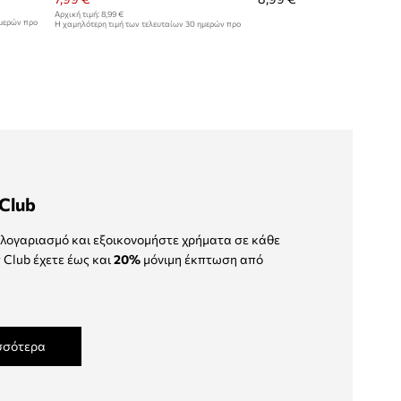
Αρχική τιμή:
8,99 €
ημερών προ
Η χαμηλότερη τιμή των τελευταίων 30 ημερών προ
έκπτωσης:
8,99 €
Club
λογαριασμό και εξοικονομήστε χρήματα σε κάθε
 Club έχετε έως και
20%
μόνιμη έκπτωση από
σσότερα