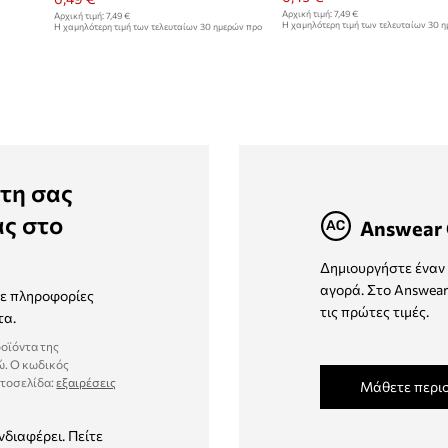
Αρχική τιμή:
7,49 €
Αρχική τιμή:
7,49 €
Η χαμηλότερη τιμή των τελευταίων 30 
Η χαμηλότερη τιμή των τελευταίων 30 ημερών προ
έκπτωσης:
7,49 €
έκπτωσης:
7,49 €
τη σας
ας στο
Answear 
Δημιουργήστε έναν 
αγορά. Στο Answear
τε πληροφορίες
τις πρώτες τιμές.
τα.
ροϊόντα της
ώ. Ο κωδικός
στοσελίδα:
εξαιρέσεις
Μάθετε περι
νδιαφέρει. Πείτε