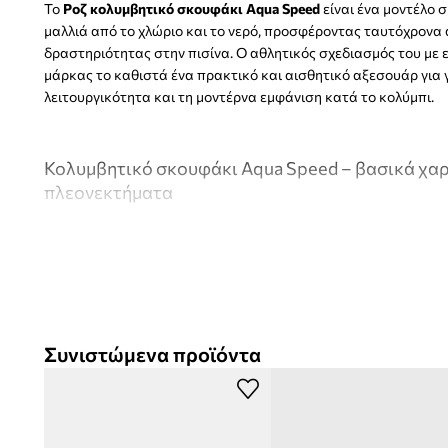
Το
Ροζ κολυμβητικό σκουφάκι Aqua Speed
είναι ένα μοντέλο 
μαλλιά από το χλώριο και το νερό, προσφέροντας ταυτόχρονα 
δραστηριότητας στην πισίνα. Ο αθλητικός σχεδιασμός του με
μάρκας το καθιστά ένα πρακτικό και αισθητικό αξεσουάρ για 
λειτουργικότητα και τη μοντέρνα εμφάνιση κατά το κολύμπι.
Κολυμβητικό σκουφάκι Aqua Speed – βασικά χαρ
πλεονεκτήματα
Κατασκευασμένο από
ελαστική σιλικόνη
, επιτρέπει την
και αφαίρεση χωρίς να τραβάει τα μαλλιά
Λειτουργικό
κολυμβητικό σκουφάκι
, συμβάλλει στη δια
Συνιστώμενα προϊόντα
στεγνών και τα προστατεύει από το χλώριο
Σχεδιασμένο για
δραστηριότητες στο νερό
, επιτρέπει τη
προπονήσεις στην πισίνα