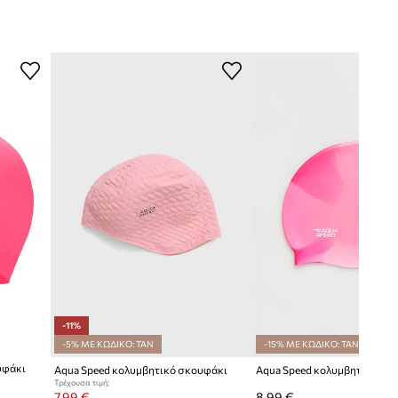
-11%
-5% ΜΕ ΚΩΔΙΚΟ: TAN
-15% ΜΕ ΚΩΔΙΚΟ: TAN
υφάκι
Aqua Speed κολυμβητικό σκουφάκι
Aqua Speed κολυμβητικό σκ
Τρέχουσα τιμή:
7,99 €
8,99 €