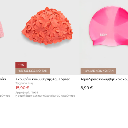
 από μακροχρόνια
μάρκας, προσθέτει
ή στο σχήμα του
-11%
οιχείο του
-5% ΜΕ ΚΩΔΙΚΟ: TAN
-15% ΜΕ ΚΩΔΙΚΟ: TAN
φάκι
Σκουφάκι κολύμβησης Aqua Speed
Aqua Speed κολυμβητικό σκο
Τρέχουσα τιμή:
15,90 €
8,99 €
Αρχική τιμή:
17,99 €
ερών προ
Η χαμηλότερη τιμή των τελευταίων 30 ημερών προ
έκπτωσης:
17,99 €