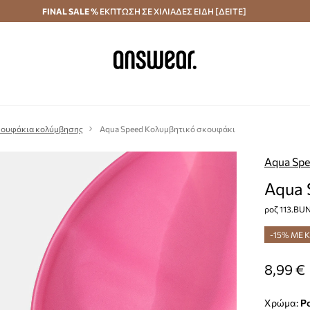
κά άνω των 70 €
FINAL SALE %
ΕΚΠΤΩΣΗ ΣΕ ΧΙΛΙΑΔΕΣ ΕΙΔΗ [ΔΕΙΤΕ]
Αποστολή σε 24 ώρες
Εξοικονομήστε με το
ουφάκια κολύμβησης
Aqua Speed Κολυμβητικό σκουφάκι
Aqua Sp
Aqua 
ροζ 113.BU
-15% ΜΕ 
8,99 €
Χρώμα:
ρ