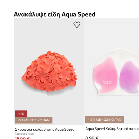
Ανακάλυψε είδη Aqua Speed
-11%
-15% ΜΕ ΚΩΔΙΚΟ: TAN
-5% ΜΕ ΚΩΔΙΚΟ: TAN
Aqua Speed Κολυμβητικό σκου
Σκουφάκι κολύμβησης Aqua Speed
Τρέχουσα τιμή:
8,99 €
15,90 €