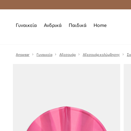
Premium Fashion Benefits
Δωρεάν μεταφορι
Γυναικεία
Ανδρικά
Παιδικά
Home
Answear
Γυναικεία
Αξεσουάρ
Αξεσουάρ κολύμβησης
Σκ