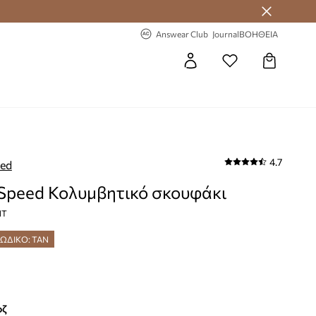
 Answear Club
-20% στην πρώτη παραγγελία
Answear Club
Journal
ΒΟΗΘΕΙΑ
4.7
eed
Speed Κολυμβητικό σκουφάκι
NT
ΚΩΔΙΚΟ: TAN
οζ