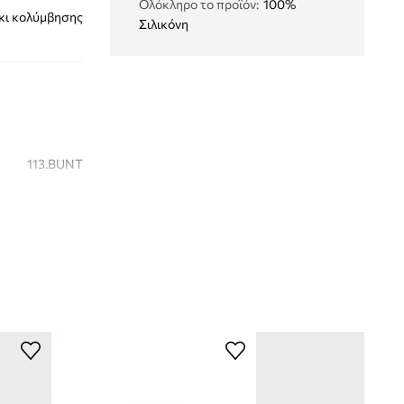
Ολόκληρο το προϊόν
:
100%
ι κολύμβησης
Σιλικόνη
113.BUNT
35
ροζ
Aqua Speed