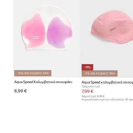
Κατασκευασμένο από
ανθεκτικό υλικό
, χαρακτηρίζεται
αντοχή στο τέντωμα και τις φθορές
Διακοσμημένο με
δυναμική εκτύπωση και λογότυπο
της 
αθλητικό χαρακτήρα στο στυλ σας
Αφιερωμένο στις
γυναίκες
, προσφέρει βέλτιστη εφαρμογ
κεφαλιού, αυξάνοντας την άνεση
-11%
Σε
ροζ απόχρωση
, αποτελεί ένα αισθητικό και εμφανές στ
-15% ΜΕ ΚΩΔΙΚΟ: TAN
-5% ΜΕ ΚΩΔΙΚΟ: TAN
εξοπλισμού κολύμβησης
Aqua Speed Κολυμβητικό σκουφάκι
Aqua Speed κολυμβητικό σκου
Τρέχουσα τιμή:
8,99 €
7,99 €
Αρχική τιμή:
8,99 €
Η χαμηλότερη τιμή των τελευταίων 30 ημ
έκπτωσης:
8,99 €