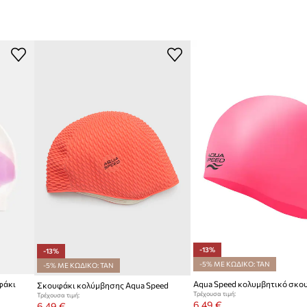
-13%
-13%
-5% ΜΕ ΚΩΔΙΚΟ: TAN
-5% ΜΕ ΚΩΔΙΚΟ: TAN
φάκι
Aqua Speed κολυμβητικό σκο
Σκουφάκι κολύμβησης Aqua Speed
Τρέχουσα τιμή:
Τρέχουσα τιμή:
6,49 €
6,49 €