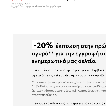
Αρχική τιμή:
17,99 €
Η χαμηλότερη τιμή των τελευταίων 30 ημερών προ
έκπτωσης:
17,99 €
-20%
έκπτωση στην πρώ
αγορά** για την εγγραφή σ
ενημερωτικό μας δελτίο.
Γίνετε μέλος της κοινότητάς μας για να λαμβάνε
σχετικά με τις τελευταίες προσφορές και προϊόν
**Η έκπτωση είναι εφάπαξ και ισχύει για μη εκπτωτικά π
ANSWEAR.com.cy και με ελάχιστο όριο αγοράς τα 80 ευρ
έκπτωσης θα σας σταλεί μέσω mail. Λεπτομέρειες στην ι
από την προώθηση
.
Θέλουμε το inbox σας να περιέχει μόνο ό,τι σας ε