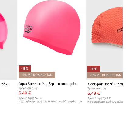
-13%
-13%
-5% ΜΕ ΚΩΔΙΚΟ: TAN
-5% ΜΕ ΚΩΔΙΚΟ: TAN
Aqua Speed κολυμβητικό σκουφάκι
υφάκι
Σκουφάκι κολύμβησης Aqua
Τρέχουσα τιμή:
Τρέχουσα τιμή:
6,49 €
6,49 €
Αρχική τιμή:
7,49 €
Αρχική τιμή:
7,49 €
Η χαμηλότερη τιμή των τελευταίων 30 ημερών προ
Η χαμηλότερη τιμή των τελευταίων 30
έκπτωσης:
7,49 €
έκπτωσης:
7,49 €