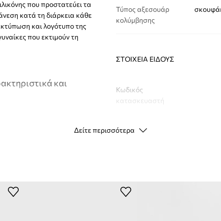
σιλικόνης που προστατεύει τα
Τύπος αξεσουάρ
σκουφάκ
άνεση κατά τη διάρκεια κάθε
κολύμβησης
 εκτύπωση και λογότυπο της
γυναίκες που εκτιμούν τη
ΣΤΟΙΧΕΊΑ ΕΊΔΟΥΣ
ακτηριστικά και
Κωδικός
κατασκευαστή
Χρώμα κατασκευαστή
Δείτε περισσότερα
 εύκολη τοποθέτηση
Χρώμα
τήρηση των μαλλιών
Μάρκα
ν άνετη κολύμβηση και
ID προϊόντος