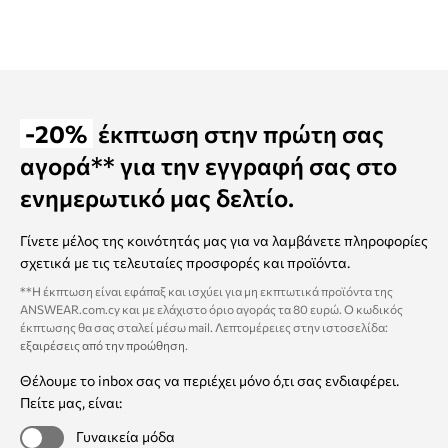
-20%
έκπτωση στην πρώτη σας
αγορά** για την εγγραφή σας στο
ενημερωτικό μας δελτίο.
Γίνετε μέλος της κοινότητάς μας για να λαμβάνετε πληροφορίες
σχετικά με τις τελευταίες προσφορές και προϊόντα.
**Η έκπτωση είναι εφάπαξ και ισχύει για μη εκπτωτικά προϊόντα της
ANSWEAR.com.cy και με ελάχιστο όριο αγοράς τα 80 ευρώ. Ο κωδικός
έκπτωσης θα σας σταλεί μέσω mail. Λεπτομέρειες στην ιστοσελίδα:
εξαιρέσεις από την προώθηση
.
Θέλουμε το inbox σας να περιέχει μόνο ό,τι σας ενδιαφέρει.
Πείτε μας, είναι:
Γυναικεία μόδα