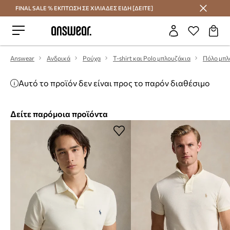
FINAL SALE % ΕΚΠΤΩΣΗ ΣΕ ΧΙΛΙΑΔΕΣ ΕΙΔΗ [ΔΕΙΤΕ]
Εξοικονομήστε με το Answear Club
Answear
Ανδρικά
Ρούχα
T-shirt και Polo μπλουζάκια
Πόλο μπλ
Αυτό το προϊόν δεν είναι προς το παρόν διαθέσιμο
Δείτε παρόμοια προϊόντα