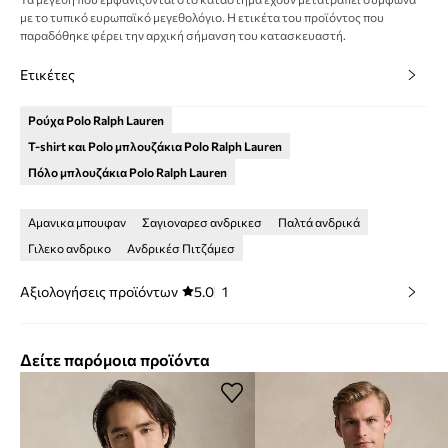
με το τυπικό ευρωπαϊκό μεγεθολόγιο. Η ετικέτα του προϊόντος που
παραδόθηκε φέρει την αρχική σήμανση του κατασκευαστή.
Ετικέτες
Ρούχα Polo Ralph Lauren
T-shirt και Polo μπλουζάκια Polo Ralph Lauren
Πόλο μπλουζάκια Polo Ralph Lauren
Αμανικα μπουφαν
Σαγιοναρεσ ανδρικεσ
Παλτά ανδρικά
Γιλεκο ανδρικο
Ανδρικέσ Πιτζάμεσ
Αξιολογήσεις προϊόντων
5.0
1
Δείτε παρόμοια προϊόντα