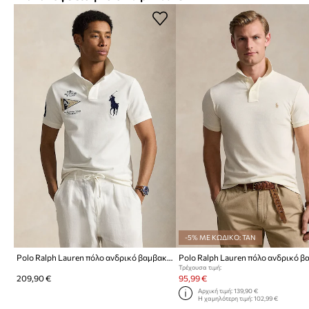
-5% ΜΕ ΚΩΔΙΚΟ: TAN
Polo Ralph Lauren πόλο ανδρικό βαμβακερό
Τρέχουσα τιμή:
209,90 €
95,99 €
Αρχική τιμή:
139,90 €
Η χαμηλότερη τιμή:
102,99 €