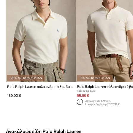
-25% ΜΕ ΚΩΔΙΚΟ: TAN
-5% ΜΕ ΚΩΔΙΚΟ: TAN
Polo Ralph Lauren πόλο ανδρικό βαμβακερό
Τρέχουσα τιμή:
139,90 €
95,99 €
Αρχική τιμή:
139,90 €
Η χαμηλότερη τιμή:
102,99 €
Ανακάλυψε είδη Polo Ralph Lauren