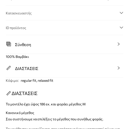
Κατασκευαστής
ID προϊόντος
Σύνθεση
100% Βαμβάκι
ΔΙΑΣΤΑΣΕΙΣ
Κόψιμο
:
regular fit, relaxed fit
ΔΙΑΣΤΑΣΕΙΣ
Το μοντέλο έχει ύψος 186 εκ. και φοράει μέγεθος M
Κανονικό μέγεθος
Σου συστήνουμε να επιλέξεις το μέγεθος που συνήθως φοράς.
Τα μεγέθη που εμφανίζονται στο κατάστημα έχουν μετατραπεί σύμφωνα