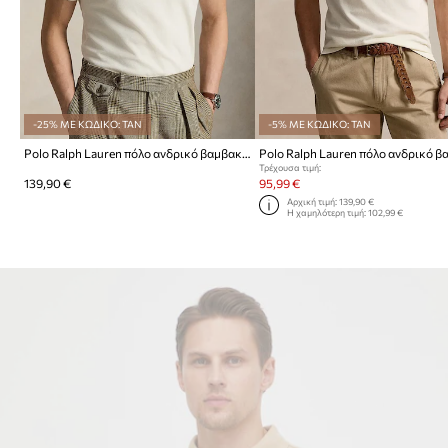
-25% ΜΕ ΚΩΔΙΚΟ: TAN
-5% ΜΕ ΚΩΔΙΚΟ: TAN
Polo Ralph Lauren πόλο ανδρικό βαμβακερό
Τρέχουσα τιμή:
139,90 €
95,99 €
Αρχική τιμή:
139,90 €
Η χαμηλότερη τιμή:
102,99 €