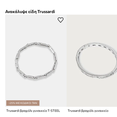
Ανακάλυψε είδη Trussardi
-25% ΜΕ ΚΩΔΙΚΟ: TAN
Trussardi βραχιόλι γυναικείο T-STEEL
Trussardi βραχιόλι γυναικείο