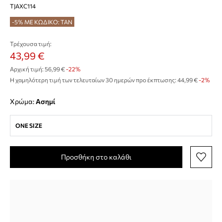
TJAXC114
-5% ΜΕ ΚΩΔΙΚΟ: TAN
Τρέχουσα τιμή:
43,99 €
Αρχική τιμή:
56,99 €
-22%
Η χαμηλότερη τιμή των τελευταίων 30 ημερών προ έκπτωσης:
44,99 €
 -2%
Χρώμα:
ασημί
ONE SIZE
Προσθήκη στο καλάθι