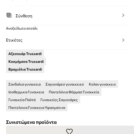
Σύνθεση
Ανοξείδωτο ατσάλι
Ετικέτες
Αξεσουάρ Trussardi
Κοσμήματα Trussardi
Βραχιόλια Trussardi
Σανδαλια γυναικεια
Σαγιονάρεσ γυναικειεσ
Κολαν γυναικειο
Ισοθερμικα Γυναικεια
Παντελόνια Φόρμασ Γυναικεία
Γυναικεία Παλτά
Γυναικείες Σαγιονάρες
Παντελονια Γυναικεια Υφασματινα
Συνιστώμενα προϊόντα