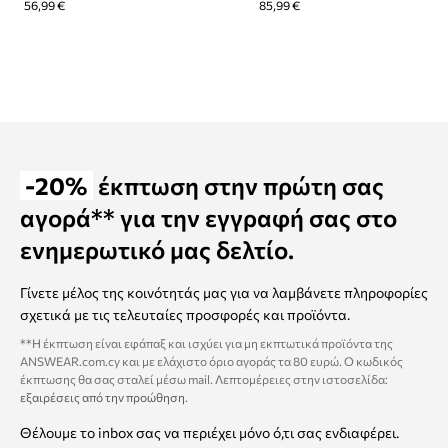
56,99 €
85,99 €
-20%
έκπτωση στην πρώτη σας
αγορά** για την εγγραφή σας στο
ενημερωτικό μας δελτίο.
Γίνετε μέλος της κοινότητάς μας για να λαμβάνετε πληροφορίες
σχετικά με τις τελευταίες προσφορές και προϊόντα.
**Η έκπτωση είναι εφάπαξ και ισχύει για μη εκπτωτικά προϊόντα της
ANSWEAR.com.cy και με ελάχιστο όριο αγοράς τα 80 ευρώ. Ο κωδικός
έκπτωσης θα σας σταλεί μέσω mail. Λεπτομέρειες στην ιστοσελίδα:
εξαιρέσεις από την προώθηση
.
Θέλουμε το inbox σας να περιέχει μόνο ό,τι σας ενδιαφέρει.