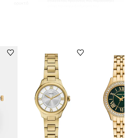
ετικέτα του προϊόντος που παραδόθηκε
ορυκτό
φέρει την αρχική σήμανση του
κατασκευαστή.
ΤΕΧΝΙΚΆ ΣΤΟΙΧΕΊΑ
NY2811
Τύπος Μηχανισμού
:
Χαλαζίας
Αδιάβροχο
:
5 ΑΤΜ
Οθόνη
:
αναλογική
χρυσαφί
DKNY