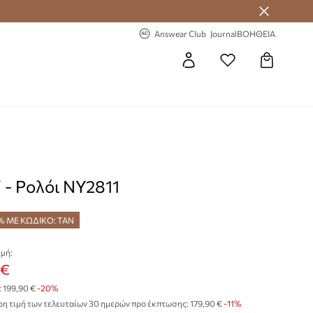
 Answear Club
-20% στην πρώτη παραγγελία
Answear Club
Journal
ΒΟΗΘΕΙΑ
- Ρολόι NY2811
% ΜΕ ΚΩΔΙΚΟ: TAN
μή:
 €
:
199,90 €
-20%
η τιμή των τελευταίων 30 ημερών προ έκπτωσης:
179,90 €
 -11%