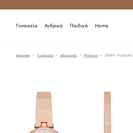
Premium Fashion Benefits
Δωρεάν μεταφορι
Γυναικεία
Ανδρικά
Παιδικά
Home
Answear
Γυναικεία
Αξεσουάρ
Ρολόγια
DKNY - Ρολόι NY