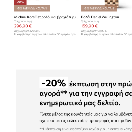
-10%
-5% ΜΕ ΚΩΔΙΚΟ: TAN
-5% ΜΕ ΚΩΔΙΚΟ: TAN
Michael Kors Σετ ρολόι και βραχιόλι γυναικείο Lexington
Ρολόι Daniel Wellington
Τρέχουσα τιμή:
Τρέχουσα τιμή:
296,90 €
159,90 €
Αρχική τιμή:
329,90 €
Αρχική τιμή:
199,90 €
Η χαμηλότερη τιμή των τελευταίων 30 ημερών προ
Η χαμηλότερη τιμή των τελευταίων 30 ημ
έκπτωσης:
329,90 €
έκπτωσης:
169,90 €
-20%
έκπτωση στην πρώ
αγορά** για την εγγραφή σ
ενημερωτικό μας δελτίο.
Γίνετε μέλος της κοινότητάς μας για να λαμβάνε
σχετικά με τις τελευταίες προσφορές και προϊόν
**Η έκπτωση είναι εφάπαξ και ισχύει για μη εκπτωτικά π