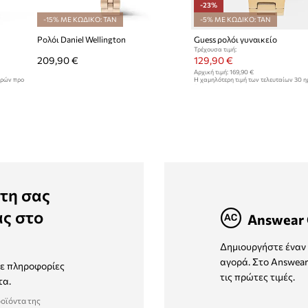
-23%
-15% ΜΕ ΚΩΔΙΚΟ: TAN
-5% ΜΕ ΚΩΔΙΚΟ: TAN
Ρολόι Daniel Wellington
Guess ρολόι γυναικείο
Τρέχουσα τιμή:
209,90 €
129,90 €
Αρχική τιμή:
169,90 €
ερών προ
Η χαμηλότερη τιμή των τελευταίων 30 
έκπτωσης:
169,90 €
τη σας
ας στο
Answear 
Δημιουργήστε έναν 
αγορά. Στο Answear
τε πληροφορίες
τις πρώτες τιμές.
τα.
ροϊόντα της