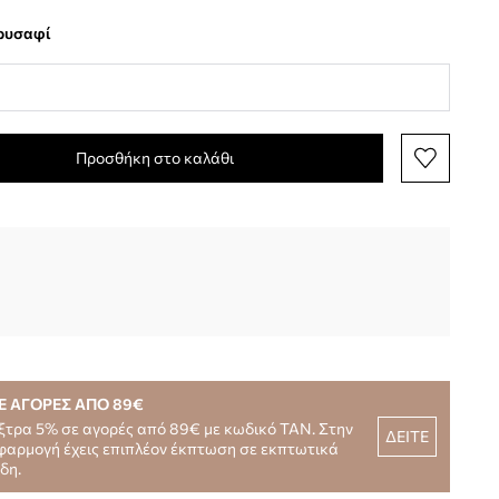
χρυσαφί
Προσθήκη στο καλάθι
Ε ΑΓΟΡΕΣ ΑΠΟ 89€
ξτρα 5% σε αγορές από 89€ με κωδικό TAN. Στην
ΔΕΙΤΕ
φαρμογή έχεις επιπλέον έκπτωση σε εκπτωτικά
ίδη.