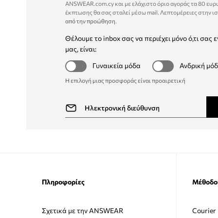
ANSWEAR.com.cy και με ελάχιστο όριο αγοράς τα 80 ευρ
έκπτωσης θα σας σταλεί μέσω mail. Λεπτομέρειες στην ι
από την προώθηση
.
Θέλουμε το inbox σας να περιέχει μόνο ό,τι σας ε
μας, είναι:
Γυναικεία μόδα
Ανδρική μό
Η επιλογή μιας προσφοράς είναι προαιρετική
Πληροφορίες
Μέθοδο
Σχετικά με την ANSWEAR
Courier