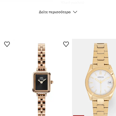
Υλικό γυαλιού
Δείτε περισσότερα
ΣΤΟΙΧΕΊΑ ΕΊΔΟΥΣ
Κωδικός
κατασκευαστή
Χρώμα
Μάρκα
Κατασκευαστής
ID προϊόντος