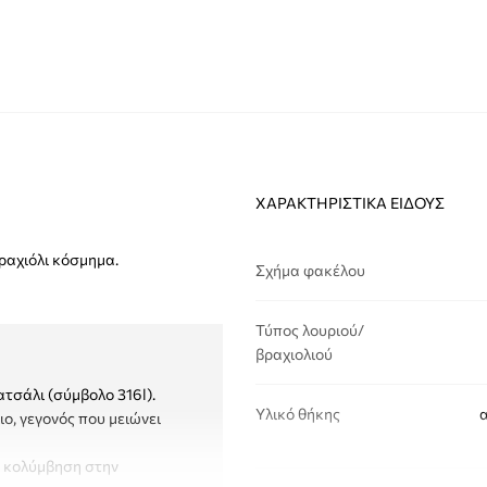
ΧΑΡΑΚΤΗΡΙΣΤΙΚΆ ΕΊΔΟΥΣ
ραχιόλι κόσμημα.
Σχήμα φακέλου
Τύπος λουριού/
βραχιολιού
ατσάλι (σύμβολο 316l).
Υλικό θήκης
α
ιο, γεγονός που μειώνει
, κολύμβηση στην