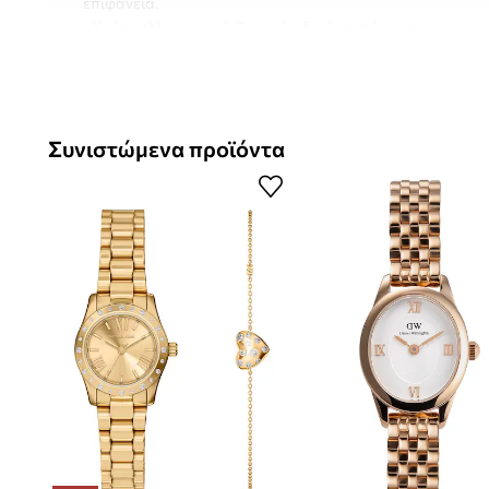
επιφάνεια.
- Κρύσταλλο: ορυκτό Ορυκτό ειδικής σκλήρυνσης.
- Μηχανισμός: χαλαζία, με μπαταρία.
- Διάμετρος κάσας: 28 mm.
- Πάχος κάσας: 8 mm.
Συνιστώμενα προϊόντα