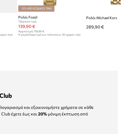
-5% ΜΕ ΚΩΔΙΚΟ: TAN
Ρολόι Fossil
Ρολόι Michael Kors
Τρέχουσα τιμή:
139,90 €
289,90 €
Αρχική τιμή:
159,90 €
ημερών προ
Η χαμηλότερη τιμή των τελευταίων 30 ημερών προ
έκπτωσης:
143,90 €
Club
λογαριασμό και εξοικονομήστε χρήματα σε κάθε
 Club έχετε έως και
20%
μόνιμη έκπτωση από