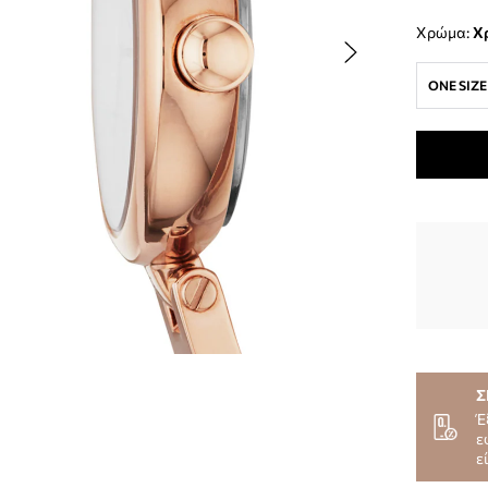
Χρώμα:
ONE SIZE
Σ
Έ
ε
ε