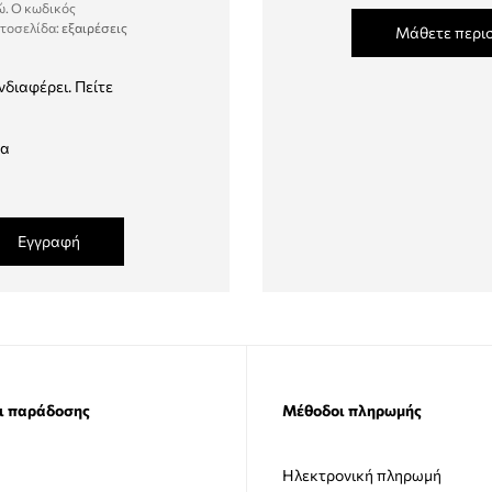
ώ. Ο κωδικός
στοσελίδα:
εξαιρέσεις
Μάθετε περι
νδιαφέρει. Πείτε
δα
Εγγραφή
ι παράδοσης
Μέθοδοι πληρωμής
Ηλεκτρονική πληρωμή