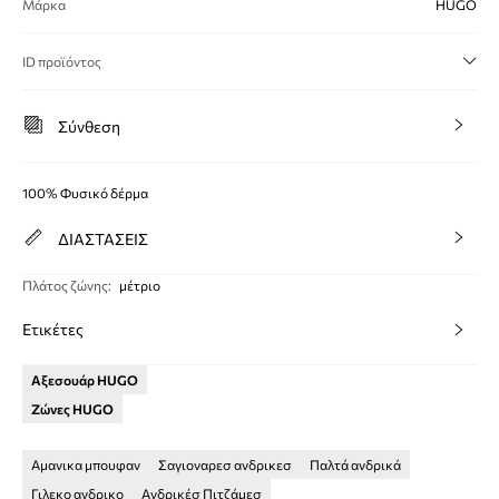
Μάρκα
HUGO
ID προϊόντος
Σύνθεση
100% Φυσικό δέρμα
ΔΙΑΣΤΑΣΕΙΣ
Πλάτος ζώνης
:
μέτριο
Ετικέτες
Αξεσουάρ HUGO
Ζώνες HUGO
Αμανικα μπουφαν
Σαγιοναρεσ ανδρικεσ
Παλτά ανδρικά
Γιλεκο ανδρικο
Ανδρικέσ Πιτζάμεσ