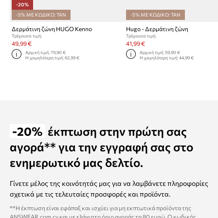
-20%
-5% ΜΕ ΚΩΔΙΚΟ: TAN
-5% ΜΕ ΚΩΔΙΚΟ: TAN
Δερμάτινη ζώνη HUGO Kenno
Hugo - Δερμάτινη ζώνη
Τρέχουσα τιμή:
Τρέχουσα τιμή:
49,99 €
41,99 €
Αρχική τιμή:
79,90 €
Αρχική τιμή:
59,90 €
Η χαμηλότερη τιμή:
62,99 €
Η χαμηλότερη τιμή:
44,99 €
-20%
έκπτωση στην πρώτη σας
αγορά** για την εγγραφή σας στο
ενημερωτικό μας δελτίο.
Γίνετε μέλος της κοινότητάς μας για να λαμβάνετε πληροφορίες
σχετικά με τις τελευταίες προσφορές και προϊόντα.
**Η έκπτωση είναι εφάπαξ και ισχύει για μη εκπτωτικά προϊόντα της
ANSWEAR.com.cy και με ελάχιστο όριο αγοράς τα 80 ευρώ. Ο κωδικός