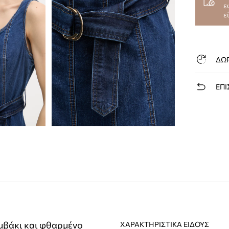
ε
ε
ΔΩ
ΕΠΙ
αμβάκι και φθαρμένο
ΧΑΡΑΚΤΗΡΙΣΤΙΚΆ ΕΊΔΟΥΣ