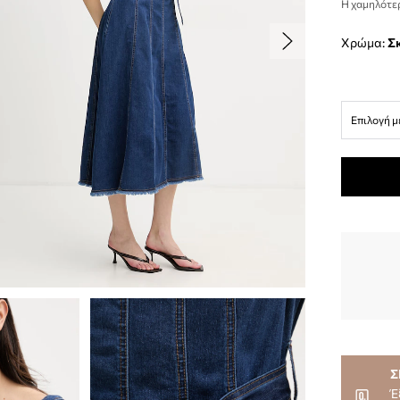
Η χαμηλότερ
Χρώμα:
Επιλογή μ
Σ
Έ