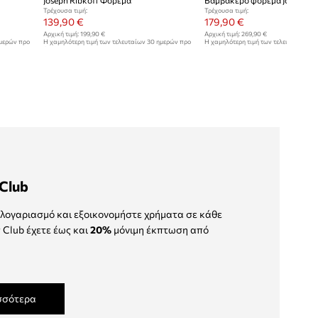
Joseph Ribkoff Φόρεμα
Βαμβακερό φόρεμα Joseph Ri
Τρέχουσα τιμή:
Τρέχουσα τιμή:
139,90 €
179,90 €
Αρχική τιμή:
199,90 €
Αρχική τιμή:
269,90 €
ημερών προ
Η χαμηλότερη τιμή των τελευταίων 30 ημερών προ
Η χαμηλότερη τιμή των τελευταίων 30
έκπτωσης:
149,90 €
έκπτωσης:
219,90 €
Club
λογαριασμό και εξοικονομήστε χρήματα σε κάθε
 Club έχετε έως και
20%
μόνιμη έκπτωση από
σσότερα