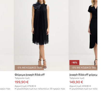
Πλάτος μέσης
:
38 cm
Το μοντέλο έχει ύψος 176 εκ. και
φοράει μέγεθος S
σκούρο μπλε
Κανονικό μέγεθος
Σου συστήνουμε να επιλέξεις το
Joseph Ribkoff
μέγεθος που συνήθως φοράς.
Πίνακας μεγέθους
-16%
-5% ΜΕ ΚΩΔΙΚΟ: TAN
-5% ΜΕ ΚΩΔΙΚΟ: TAN
Φόρεμα Joseph Ribkoff
Joseph Ribkoff φόρεμα
Τρέχουσα τιμή:
Τρέχουσα τιμή:
199,90 €
149,90 €
Αρχική τιμή:
279,90 €
Αρχική τιμή:
209,90 €
ημερών προ
Η χαμηλότερη τιμή των τελευταίων 30 ημερών προ
Η χαμηλότερη τιμή των τελευταίων 30
έκπτωσης:
209,90 €
έκπτωσης:
179,90 €