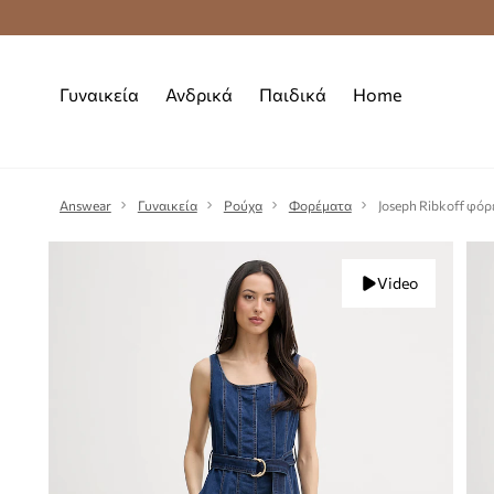
Premium Fashion Benefits
Δωρεάν μεταφορι
Γυναικεία
Ανδρικά
Παιδικά
Home
Answear
Γυναικεία
Ρούχα
Φορέματα
Joseph Ribkoff φόρ
Video