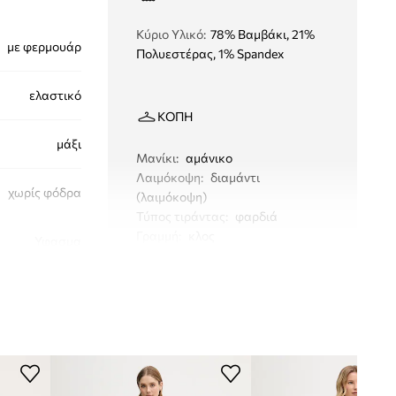
Κύριο Υλικό
:
78% Βαμβάκι, 21%
με φερμουάρ
Πολυεστέρας, 1% Spandex
ελαστικό
ΚΟΠΉ
μάξι
Μανίκι
:
αμάνικο
Λαιμόκοψη
:
διαμάντι
χωρίς φόδρα
(λαιμόκοψη)
Τύπος τιράντας
:
φαρδιά
Γραμμή
:
κλος
Υφασμα
ΔΙΑΣΤΑΣΕΙΣ
Διαστάσεις που δίνονται για το
μέγεθος
:
s
Πλάτος μασχάλης
:
43 cm
262901