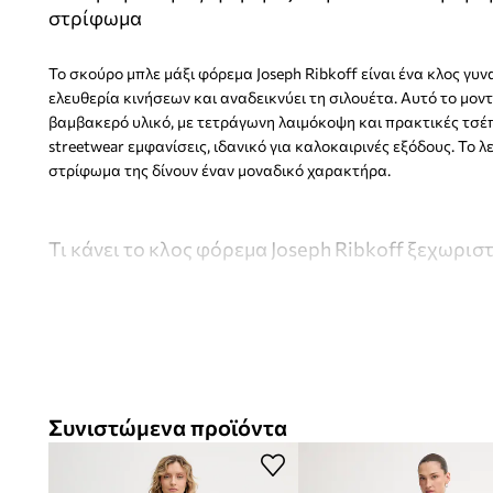
στρίφωμα
Το σκούρο μπλε μάξι φόρεμα Joseph Ribkoff είναι ένα κλος γυ
ελευθερία κινήσεων και αναδεικνύει τη σιλουέτα. Αυτό το μο
βαμβακερό υλικό, με τετράγωνη λαιμόκοψη και πρακτικές τσέπ
streetwear εμφανίσεις, ιδανικό για καλοκαιρινές εξόδους. Το λ
στρίφωμα της δίνουν έναν μοναδικό χαρακτήρα.
Τι κάνει το κλος φόρεμα Joseph Ribkoff ξεχωριστ
Κλος μάξι γραμμή
προσφέρει ελευθερία κινήσεων και αν
καλύπτοντας κομψά τα πόδια
Στυλ streetwear
ταιριάζει απόλυτα στις αστικές τάσεις, ι
Συνιστώμενα προϊόντα
καλοκαιρινές εξόδους
Ελαστικό υλικό
με βαμβάκι εξασφαλίζει άνετη εφαρμογή