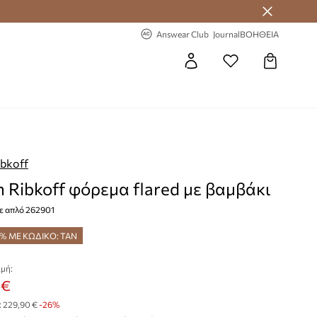
 Answear Club
-20% στην πρώτη παραγγελία
Answear Club
Journal
ΒΟΗΘΕΙΑ
ibkoff
h Ribkoff φόρεμα flared με βαμβάκι
ε απλό 262901
5% ΜΕ ΚΩΔΙΚΟ: TAN
μή:
 €
:
229,90 €
-26%