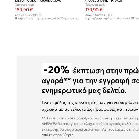
Joseph Ribkoff καλοκαιρινό
Φόρεμα Joseph Ribkoff
Τρέχουσα τιμή:
Τρέχουσα τιμή:
169,90 €
179,90 €
Αρχική τιμή:
249,90 €
Αρχική τιμή:
239,90 €
Η χαμηλότερη τιμή των τελευταίων 30 ημερών προ
Η χαμηλότερη τιμή των τελευταίων 30 ημ
έκπτωσης:
189,90 €
έκπτωσης:
209,90 €
-20%
έκπτωση στην πρώ
αγορά** για την εγγραφή σ
ενημερωτικό μας δελτίο.
Γίνετε μέλος της κοινότητάς μας για να λαμβάνε
σχετικά με τις τελευταίες προσφορές και προϊόν
**Η έκπτωση είναι εφάπαξ και ισχύει για μη εκπτωτικά π
ANSWEAR.com.cy και με ελάχιστο όριο αγοράς τα 80 ευρ
έκπτωσης θα σας σταλεί μέσω mail. Λεπτομέρειες στην ι
από την προώθηση
.