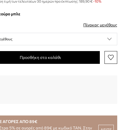
η τιμή των τελευταίων 30 ημερών προ έκπτωσης:
189,90 €
 -10%
σκούρο μπλε
Πίνακας μεγέθους
εγέθους
Προσθήκη στο καλάθι
Ε ΑΓΟΡΕΣ ΑΠΟ 89€
ξτρα 5% σε αγορές από 89€ με κωδικό TAN. Στην
ΔΕΙΤΕ