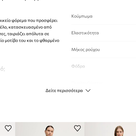
Κούμπωμα
ναικείο φόρεμα που προσφέρει
ντέλο, κατασκευασμένο από
Ελαστικότητα
ες, ταιριάζει απόλυτα σε
είο μοτίβο του και το φθαρμένο
Μήκος ρούχου
Φόδρα
ό;
Περιλαμβάνεται
λουράκι
Δείτε περισσότερα
άλαφρη αίσθηση,
ΣΤΟΙΧΕΊΑ ΕΊΔΟΥΣ
δανικό για
Κωδικός
 στη σιλουέτα