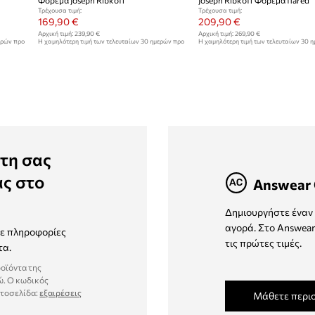
Φόρεμα Joseph Ribkoff
Joseph Ribkoff Φόρεμα flared
Τρέχουσα τιμή:
Τρέχουσα τιμή:
169,90 €
209,90 €
Αρχική τιμή:
239,90 €
Αρχική τιμή:
269,90 €
ερών προ
Η χαμηλότερη τιμή των τελευταίων 30 ημερών προ
Η χαμηλότερη τιμή των τελευταίων 30 
έκπτωσης:
179,90 €
έκπτωσης:
219,90 €
τη σας
ας στο
Answear 
Δημιουργήστε έναν 
αγορά. Στο Answear
τε πληροφορίες
τις πρώτες τιμές.
τα.
ροϊόντα της
ώ. Ο κωδικός
στοσελίδα:
εξαιρέσεις
Μάθετε περι