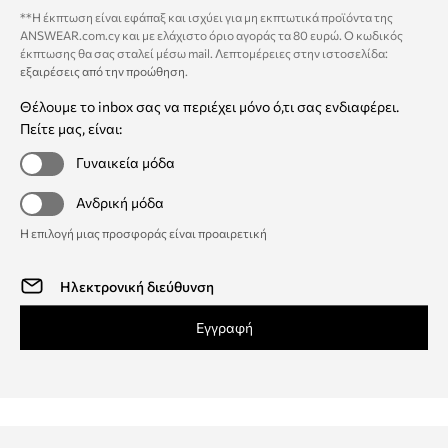
**Η έκπτωση είναι εφάπαξ και ισχύει για μη εκπτωτικά προϊόντα της
ANSWEAR.com.cy και με ελάχιστο όριο αγοράς τα 80 ευρώ. Ο κωδικός
έκπτωσης θα σας σταλεί μέσω mail. Λεπτομέρειες στην ιστοσελίδα:
εξαιρέσεις από την προώθηση
.
Θέλουμε το inbox σας να περιέχει μόνο ό,τι σας ενδιαφέρει.
Πείτε μας, είναι:
Γυναικεία μόδα
Ανδρική μόδα
Η επιλογή μιας προσφοράς είναι προαιρετική
Εγγραφή