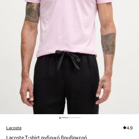
Lacoste
4.9
Lacoste T-shirt ανδρικό βαμβακερό