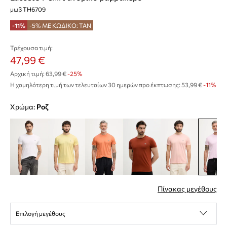
μωβ TH6709
-11%
-5% ΜΕ ΚΩΔΙΚΟ: TAN
Τρέχουσα τιμή:
47,99 €
Αρχική τιμή:
63,99 €
-25%
Η χαμηλότερη τιμή των τελευταίων 30 ημερών προ έκπτωσης:
53,99 €
 -11%
Χρώμα:
ροζ
Πίνακας μεγέθους
Επιλογή μεγέθους