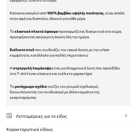
Κατασκευασμένο από
100% βαμβάκι υψηλής ποιότητας
, είναι απαλό
στην αφή και διαπνέον, ιδανικό για κάθε μέρα
Το
ελαστικό πλεκτό ύφασμα
προσαρμόζεται διακριτικά στο σώμα,
προσφέροντας ασύγκριτη άνεση όλη την ημέρα
Ευέλικτο στυλ
που συνδυάζει την casual άνεση με την urban
κομψότητα, κατάλληλο για πολλές περιστάσεις
Η
στρογγυλή λαιμόκοψη
είναι μια διαχρονική λύση που προσδίδει
στο T-shirt έναν κλασικό και ευέλικτο χαρακτήρα
Το
μονόχρωμο σχέδιο
τονίζει τον μίνιμαλ σχεδιασμό,
διευκολύνοντας τον συνδυασμό με άλλα κομμάτια της
γκαρνταρόμπας
Λεπτομέρειες για το είδος
Χαρακτηριστικά είδους