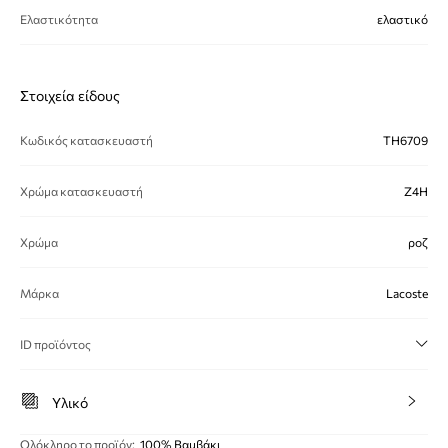
Ελαστικότητα
ελαστικό
Στοιχεία είδους
Κωδικός κατασκευαστή
TH6709
Χρώμα κατασκευαστή
Z4H
Χρώμα
ροζ
Μάρκα
Lacoste
ID προϊόντος
Υλικό
Ολόκληρο το προϊόν
:
100% Βαμβάκι