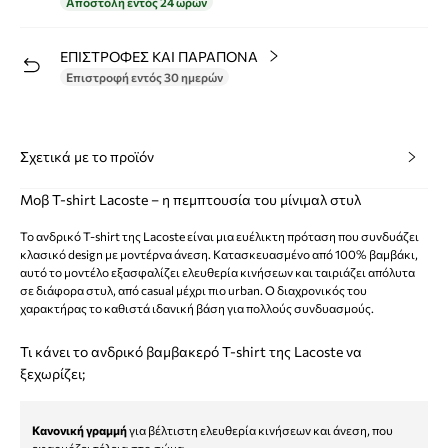
Αποστολή εντός 24 ωρών
ΕΠΙΣΤΡΟΦΕΣ ΚΑΙ ΠΑΡΑΠΟΝΑ
Επιστροφή εντός 30 ημερών
Σχετικά με το προϊόν
Μοβ T-shirt Lacoste – η πεμπτουσία του μίνιμαλ στυλ
Το ανδρικό T-shirt της Lacoste είναι μια ευέλικτη πρόταση που συνδυάζει
κλασικό design με μοντέρνα άνεση. Κατασκευασμένο από 100% βαμβάκι,
αυτό το μοντέλο εξασφαλίζει ελευθερία κινήσεων και ταιριάζει απόλυτα
σε διάφορα στυλ, από casual μέχρι πιο urban. Ο διαχρονικός του
χαρακτήρας το καθιστά ιδανική βάση για πολλούς συνδυασμούς.
Τι κάνει το ανδρικό βαμβακερό T-shirt της Lacoste να
ξεχωρίζει;
Κανονική γραμμή
για βέλτιστη ελευθερία κινήσεων και άνεση, που
εφαρμόζει τέλεια στο σώμα