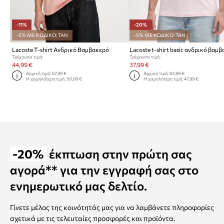
-11%
-20%
-5% ΜΕ ΚΩΔΙΚΟ: TAN
-5% ΜΕ ΚΩΔΙΚΟ: TAN
Lacoste T-shirt Ανδρικό Βαμβακερό
Lacoste t-shirt basic ανδρικό βαμ
Τρέχουσα τιμή:
Τρέχουσα τιμή:
44,99 €
37,99 €
Αρχική τιμή:
67,99 €
Αρχική τιμή:
63,99 €
Η χαμηλότερη τιμή:
50,99 €
Η χαμηλότερη τιμή:
47,99 €
-20%
έκπτωση στην πρώτη σας
αγορά** για την εγγραφή σας στο
ενημερωτικό μας δελτίο.
Γίνετε μέλος της κοινότητάς μας για να λαμβάνετε πληροφορίες
σχετικά με τις τελευταίες προσφορές και προϊόντα.