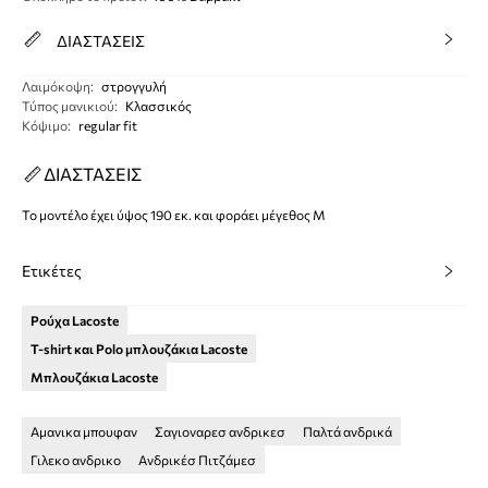
ΔΙΑΣΤΑΣΕΙΣ
Λαιμόκοψη
:
στρογγυλή
Τύπος μανικιού
:
Κλασσικός
Κόψιμο
:
regular fit
ΔΙΑΣΤΑΣΕΙΣ
Το μοντέλο έχει ύψος 190 εκ. και φοράει μέγεθος M
Ετικέτες
Ρούχα Lacoste
T-shirt και Polo μπλουζάκια Lacoste
Μπλουζάκια Lacoste
Αμανικα μπουφαν
Σαγιοναρεσ ανδρικεσ
Παλτά ανδρικά
Γιλεκο ανδρικο
Ανδρικέσ Πιτζάμεσ