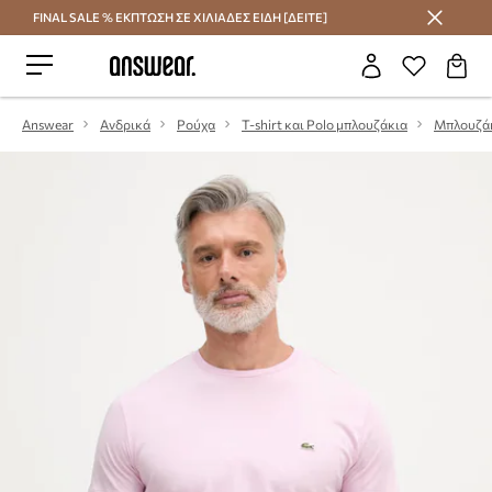
FINAL SALE % ΕΚΠΤΩΣΗ ΣΕ ΧΙΛΙΑΔΕΣ ΕΙΔΗ [ΔΕΙΤΕ]
Εξοικονομήστε με το Answear Club
Answear
Ανδρικά
Ρούχα
T-shirt και Polo μπλουζάκια
Μπλουζά