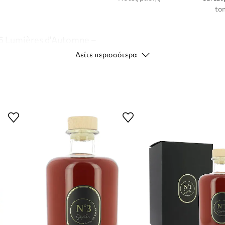
ton
6 Lumières d'Automne –
Νότες κορυφής
Δείτε περισσότερα
gwi
Νότες καρδιάς
kardamo
ne, δημιουργημένη
ΣΤΟΙΧΕΊΑ ΕΊΔΟΥΣ
τρου, που συμβάλλουν
Κωδικός
και κάρδαμου, που
κατασκευαστή
σμένος από γυαλί και
Χρώμα κατασκευαστή
ώρους
Χρώμα