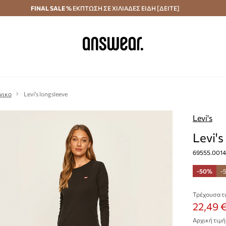
κά άνω των 70 €
FINAL SALE %
ΕΚΠΤΩΣΗ ΣΕ ΧΙΛΙΑΔΕΣ ΕΙΔΗ [ΔΕΙΤΕ]
Αποστολή σε 24 ώρες
Εξοικονομήστε με το
νικο
Levi's longsleeve
Levi's
Levi's
69555.0014
-50%
-
Τρέχουσα τι
22,49 
Αρχική τιμή