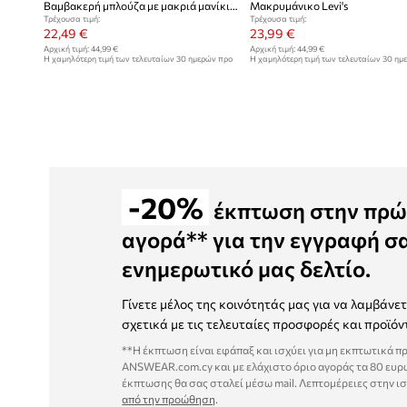
Βαμβακερή μπλούζα με μακριά μανίκια Levi's
Μακρυμάνικο Levi's
Τρέχουσα τιμή:
Τρέχουσα τιμή:
22,49 €
23,99 €
Αρχική τιμή:
44,99 €
Αρχική τιμή:
44,99 €
Η χαμηλότερη τιμή των τελευταίων 30 ημερών προ
Η χαμηλότερη τιμή των τελευταίων 30 ημ
έκπτωσης:
44,99 €
έκπτωσης:
28,99 €
-20%
έκπτωση στην πρώ
αγορά** για την εγγραφή σ
ενημερωτικό μας δελτίο.
Γίνετε μέλος της κοινότητάς μας για να λαμβάνε
σχετικά με τις τελευταίες προσφορές και προϊόν
**Η έκπτωση είναι εφάπαξ και ισχύει για μη εκπτωτικά π
ANSWEAR.com.cy και με ελάχιστο όριο αγοράς τα 80 ευρ
έκπτωσης θα σας σταλεί μέσω mail. Λεπτομέρειες στην ι
από την προώθηση
.