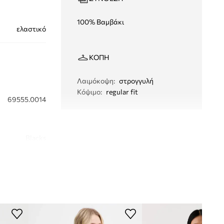
100% Βαμβάκι
ελαστικό
ΚΟΠΉ
Λαιμόκοψη
:
στρογγυλή
Κόψιμο
:
regular fit
69555.0014
Blacks
μαύρο
Levi's