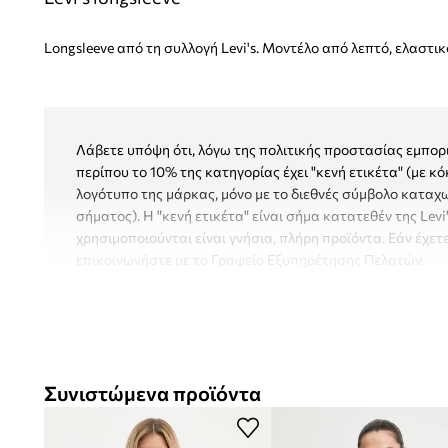
Longsleeve από τη συλλογή Levi's. Μοντέλο από λεπτό, ελαστικ
Λάβετε υπόψη ότι, λόγω της πολιτικής προστασίας εμπορι
περίπου το 10% της κατηγορίας έχει "κενή ετικέτα" (με κό
λογότυπο της μάρκας, μόνο με το διεθνές σύμβολο κατα
σήματος). Η "κενή ετικέτα" είναι σήμα κατατεθέν της Levi
χρησιμοποιούνται είναι γνήσια, πλήρη προϊόντα. Εάν έχετε
επικοινωνήστε με το Γραφείο Εξυπηρέτησης Πελατών.
- Απλό κόψιμο.
- Στρογγυλό ντεκολτέ.
- Λεπτό, ελαστικό πλεκτό.
- Επίρραμα με λογότυπο επωνυμίας.
Συνιστώμενα προϊόντα
- Πλάτος μασχάλης: 44 cm.
- Μήκος μανικιού: 61 cm.
- Μήκος: 58 cm.