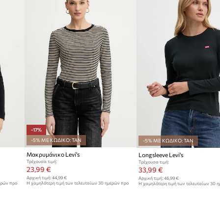
-17%
-5% ΜΕ ΚΩΔΙΚΟ: TAN
-5% ΜΕ ΚΩΔΙΚΟ: TAN
Μακρυμάνικο Levi's
Longsleeve Levi's
Τρέχουσα τιμή:
Τρέχουσα τιμή:
23,99 €
33,99 €
Αρχική τιμή:
44,99 €
Αρχική τιμή:
46,99 €
ερών προ
Η χαμηλότερη τιμή των τελευταίων 30 ημερών προ
Η χαμηλότερη τιμή των τελευταίων 30 
έκπτωσης:
28,99 €
έκπτωσης:
36,99 €