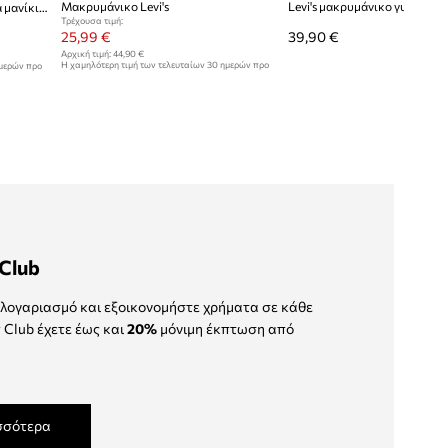
Μακρυμάνικο Levi's
Βαμβακερή μπλούζα με μακριά μανίκια Levi's
Τρέχουσα τιμή:
25,99 €
39,90 €
Αρχική τιμή:
44,90 €
Η χαμηλότερη τιμή των τελευταίων 30 ημερών προ
ημερών προ
έκπτωσης:
29,99 €
Club
λογαριασμό και εξοικονομήστε χρήματα σε κάθε
 Club έχετε έως και
20%
μόνιμη έκπτωση από
σσότερα