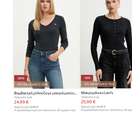
- Διαστάσεις αναφερόμενες για το μέγεθος: S.
-13%
-30%
-5% ΜΕ ΚΩΔΙΚΟ: TAN
-5% ΜΕ ΚΩΔΙΚΟ: TAN
Μακρυμάνικο Levi's
Βαμβακερή μπλούζα με μακριά μανίκια Levi's
Τρέχουσα τιμή:
Τρέχουσα τιμή:
25,99 €
24,99 €
Αρχική τιμή:
44,90 €
Αρχική τιμή:
44,99 €
Η χαμηλότερη τιμή των τελευταίων 30 ημ
Η χαμηλότερη τιμή των τελευταίων 30 ημερών προ
έκπτωσης:
29,99 €
έκπτωσης:
35,99 €