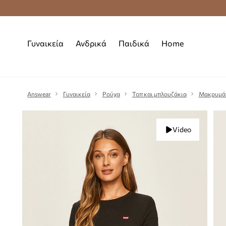
Premium Fashion Benefits
Δωρεάν μεταφορι
Γυναικεία
Ανδρικά
Παιδικά
Home
Answear
Γυναικεία
Ρούχα
Τοπ και μπλουζάκια
Μακρυμά
Video