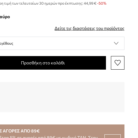
η τιμή των τελευταίων 30 ημερών προ έκπτωσης:
44,99 €
 -50%
μαύρο
Δείτε τις διαστάσεις του προϊόντος
εγέθους
Προσθήκη στο καλάθι
Ε ΑΓΟΡΕΣ ΑΠΟ 89€
ξτρα 5% σε αγορές από 89€ με κωδικό TAN. Στην