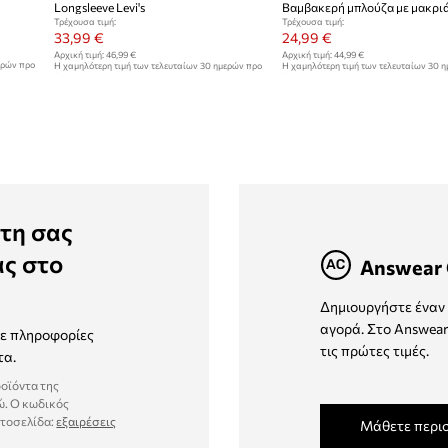
Longsleeve Levi's
Τρέχουσα τιμή:
Τρέχουσα τιμή:
33,99 €
24,99 €
Αρχική τιμή:
46,99 €
Αρχική τιμή:
44,99 €
ερών προ
Η χαμηλότερη τιμή των τελευταίων 30 ημερών προ
Η χαμηλότερη τιμή των τελευταίων 30 
έκπτωσης:
36,99 €
έκπτωσης:
35,99 €
τη σας
ας στο
Answear 
Δημιουργήστε έναν 
αγορά. Στο Answear
τε πληροφορίες
τις πρώτες τιμές.
τα.
ροϊόντα της
ώ. Ο κωδικός
στοσελίδα:
εξαιρέσεις
Μάθετε περι