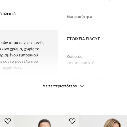
ό πλεκτό.
Ελαστικότητα
ΣΤΟΙΧΕΊΑ ΕΊΔΟΥΣ
κών σημάτων της Levi's,
κκινο χρώμα, χωρίς το
χωρισμένου εμπορικού
Κωδικός
's και τα μοντέλα που
κατασκευαστή
 αμφιβολίες,
Χρώμα κατασκευαστή
Δείτε περισσότερα
Χρώμα
Μάρκα
ID προϊόντος