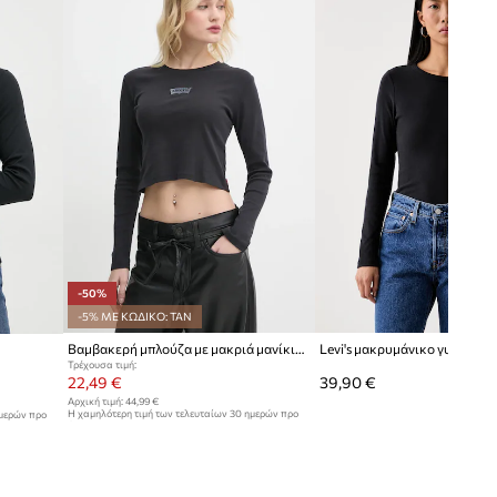
-50%
-5% ΜΕ ΚΩΔΙΚΟ: TAN
Βαμβακερή μπλούζα με μακριά μανίκια Levi's
Τρέχουσα τιμή:
22,49 €
39,90 €
Αρχική τιμή:
44,99 €
Η χαμηλότερη τιμή των τελευταίων 30 ημερών προ
ημερών προ
έκπτωσης:
44,99 €