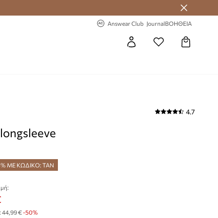
 Answear Club
-20% στην πρώτη παραγγελία
Answear Club
Journal
ΒΟΗΘΕΙΑ
4.7
 longsleeve
5% ΜΕ ΚΩΔΙΚΟ: TAN
μή:
€
:
44,99 €
-50%