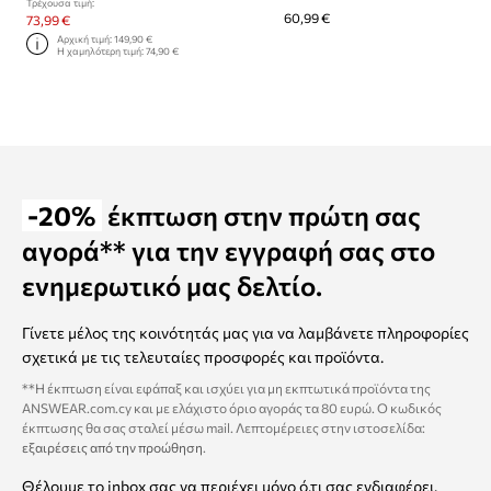
Τρέχουσα τιμή:
60,99 €
73,99 €
Αρχική τιμή:
149,90 €
Η χαμηλότερη τιμή:
74,90 €
-20%
έκπτωση στην πρώτη σας
αγορά** για την εγγραφή σας στο
ενημερωτικό μας δελτίο.
Γίνετε μέλος της κοινότητάς μας για να λαμβάνετε πληροφορίες
σχετικά με τις τελευταίες προσφορές και προϊόντα.
**Η έκπτωση είναι εφάπαξ και ισχύει για μη εκπτωτικά προϊόντα της
ANSWEAR.com.cy και με ελάχιστο όριο αγοράς τα 80 ευρώ. Ο κωδικός
έκπτωσης θα σας σταλεί μέσω mail. Λεπτομέρειες στην ιστοσελίδα:
εξαιρέσεις από την προώθηση
.
Θέλουμε το inbox σας να περιέχει μόνο ό,τι σας ενδιαφέρει.