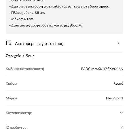
- Διχτυωτή επένδυση για επιπλέον άνεση ενώ είστε δραστήριοι.
- Πλάτος μέσης: 36 cm.
- Μήκος: 40 cm.
- Διαστάσεις αναφερόμενες για το μέγεθος: M.
Λεπτομέρειες για το είδος
Στοιχεία είδους
Κωδικός κατασκευαστή
PADC.MMX0117.SXV005N
Χρώμα
λευκό
Μάρκα
Plein Sport
Κατασκευαστής
ID προϊόντος