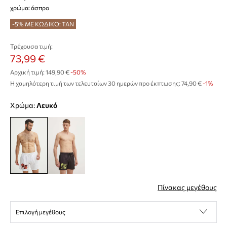
χρώμα: άσπρο
-5% ΜΕ ΚΩΔΙΚΟ: TAN
Τρέχουσα τιμή:
73,99 €
Αρχική τιμή:
149,90 €
-50%
Η χαμηλότερη τιμή των τελευταίων 30 ημερών προ έκπτωσης:
74,90 €
 -1%
Χρώμα:
λευκό
Πίνακας μεγέθους
Επιλογή μεγέθους