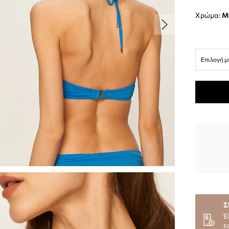
Χρώμα:
Επιλογή μ
Σ
Έ
ε