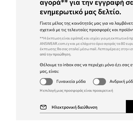
αγορά** για την εγγραφή σ
ενημερωτικό μας δελτίο.
Γίνετε μέλος της κοινότητάς μας για να λαμβάνε
σχετικά με τις τελευταίες προσφορές και προϊόν
**Η έκπτωση είναι εφάπαξ και ισχύει για μη εκπτωτικά π
ANSWEAR.com.cy και με ελάχιστο όριο αγοράς τα 80 ευρ
έκπτωσης θα σας σταλεί μέσω mail. Λεπτομέρειες στην ι
από την προώθηση
.
Θέλουμε το inbox σας να περιέχει μόνο ό,τι σας ε
μας, είναι:
Γυναικεία μόδα
Ανδρική μό
Η επιλογή μιας προσφοράς είναι προαιρετική