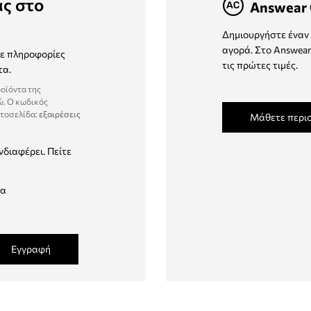
ας στο
Answear 
Δημιουργήστε έναν 
αγορά. Στο Answear
τε πληροφορίες
τις πρώτες τιμές.
τα.
ροϊόντα της
ώ. Ο κωδικός
στοσελίδα:
εξαιρέσεις
Μάθετε περι
νδιαφέρει. Πείτε
δα
Εγγραφή