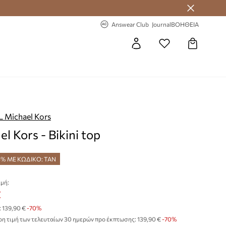
 Answear Club
-20% στην πρώτη παραγγελία
Answear Club
Journal
ΒΟΗΘΕΙΑ
 Michael Kors
l Kors - Bikini top
5% ΜΕ ΚΩΔΙΚΟ: TAN
μή:
€
:
139,90 €
-70%
η τιμή των τελευταίων 30 ημερών προ έκπτωσης:
139,90 €
 -70%