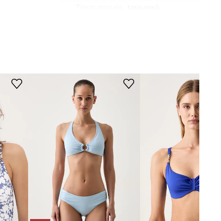
Τύπος σουτιέν
:
τριγωνικό,
κλασικό
Τύπος τιράντας
:
στο λαιμό, μη
αποσπώμενη
Μπανέλα
:
Ναι
ΤΕΧΝΙΚΆ ΣΤΟΙΧΕΊΑ
Ενίσχυση
:
Ενισχυμένα πάνελ στο
μπροστινό μέρος