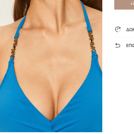
ε
ΔΩ
ΕΠΙ