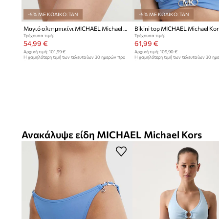
-5% ΜΕ ΚΩΔΙΚΟ: TAN
-5% ΜΕ ΚΩΔΙΚΟ: TAN
Μαγιό σλιπ μπικίνι MICHAEL Michael Kors BIKINI BOTTOM
Τρέχουσα τιμή:
Τρέχουσα τιμή:
54,99 €
61,99 €
Αρχική τιμή:
101,99 €
Αρχική τιμή:
109,90 €
Η χαμηλότερη τιμή των τελευταίων 30 ημερών προ
Η χαμηλότερη τιμή των τελευταίων 30 ημ
έκπτωσης:
60,99 €
έκπτωσης:
64,99 €
Ανακάλυψε είδη MICHAEL Michael Kors