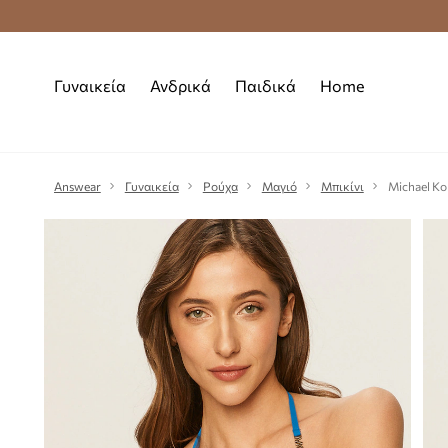
Premium Fashion Benefits
Δωρεάν μεταφορι
Γυναικεία
Ανδρικά
Παιδικά
Home
Answear
Γυναικεία
Ρούχα
Μαγιό
Μπικίνι
Michael Kor