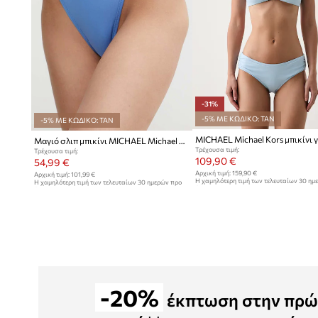
-31%
-5% ΜΕ ΚΩΔΙΚΟ: TAN
-5% ΜΕ ΚΩΔΙΚΟ: TAN
Μαγιό σλιπ μπικίνι MICHAEL Michael Kors BIKINI BOTTOM
Τρέχουσα τιμή:
Τρέχουσα τιμή:
109,90 €
54,99 €
Αρχική τιμή:
159,90 €
Αρχική τιμή:
101,99 €
Η χαμηλότερη τιμή των τελευταίων 30 ημ
Η χαμηλότερη τιμή των τελευταίων 30 ημερών προ
έκπτωσης:
159,90 €
έκπτωσης:
60,99 €
-20%
έκπτωση στην πρώ