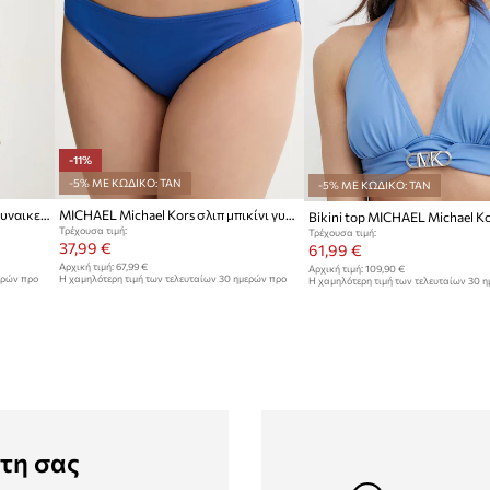
-11%
-5% ΜΕ ΚΩΔΙΚΟ: TAN
-5% ΜΕ ΚΩΔΙΚΟ: TAN
MICHAEL Michael Kors μπικίνι γυναικείο
MICHAEL Michael Kors σλιπ μπικίνι γυναικεία
Τρέχουσα τιμή:
Τρέχουσα τιμή:
37,99 €
61,99 €
Αρχική τιμή:
67,99 €
Αρχική τιμή:
109,90 €
ερών προ
Η χαμηλότερη τιμή των τελευταίων 30 ημερών προ
Η χαμηλότερη τιμή των τελευταίων 30 
έκπτωσης:
42,99 €
έκπτωσης:
64,99 €
τη σας