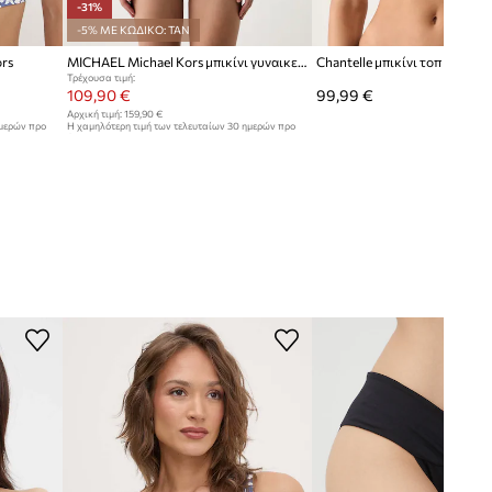
-31%
-5% ΜΕ ΚΩΔΙΚΟ: TAN
ors
MICHAEL Michael Kors μπικίνι γυναικείο
Chantelle μπικίνι τοπ γυναικ
Τρέχουσα τιμή:
109,90 €
99,99 €
Αρχική τιμή:
159,90 €
ημερών προ
Η χαμηλότερη τιμή των τελευταίων 30 ημερών προ
έκπτωσης:
159,90 €