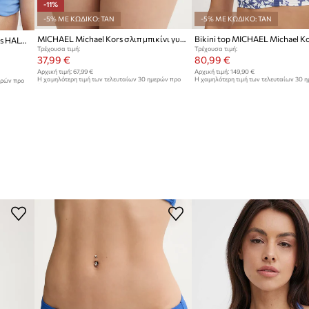
-11%
-5% ΜΕ ΚΩΔΙΚΟ: TAN
-5% ΜΕ ΚΩΔΙΚΟ: TAN
MICHAEL Michael Kors σλιπ μπικίνι γυναικεία
Bikini top MICHAEL Michael K
Bikini top MICHAEL Michael Kors HALTER BIKINI TOP
Τρέχουσα τιμή:
Τρέχουσα τιμή:
37,99 €
80,99 €
Αρχική τιμή:
67,99 €
Αρχική τιμή:
149,90 €
Η χαμηλότερη τιμή των τελευταίων 30 ημερών προ
Η χαμηλότερη τιμή των τελευταίων 30 
ερών προ
έκπτωσης:
42,99 €
έκπτωσης:
88,99 €