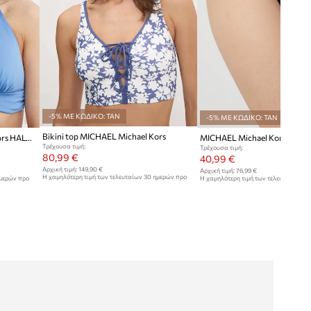
-5% ΜΕ ΚΩΔΙΚΟ: TAN
-5% ΜΕ ΚΩΔΙΚΟ: TAN
Bikini top MICHAEL Michael Kors
Bikini top MICHAEL Michael Kors HALTER BIKINI TOP
Τρέχουσα τιμή:
Τρέχουσα τιμή:
80,99 €
40,99 €
Αρχική τιμή:
149,90 €
Αρχική τιμή:
76,99 €
Η χαμηλότερη τιμή των τελευταίων 30 ημερών προ
ημερών προ
Η χαμηλότερη τιμή των τελευταίων 30
έκπτωσης:
88,99 €
έκπτωσης:
42,99 €