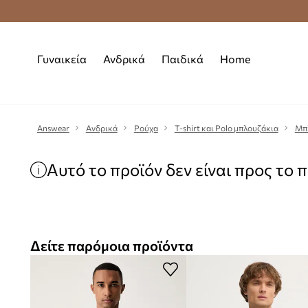
Premium Fashion Benefits
Δωρεάν μεταφορι
Γυναικεία
Ανδρικά
Παιδικά
Home
Answear
Ανδρικά
Ρούχα
T-shirt και Polo μπλουζάκια
Μπ
Αυτό το προϊόν δεν είναι προς το 
Δείτε παρόμοια προϊόντα