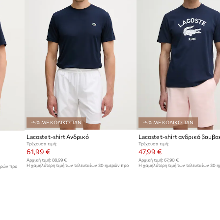
-5% ΜΕ ΚΩΔΙΚΟ: TAN
-5% ΜΕ ΚΩΔΙΚΟ: TAN
Lacoste t-shirt Ανδρικό
Lacoste t-shirt ανδρικό βαμβ
Τρέχουσα τιμή:
Τρέχουσα τιμή:
61,99 €
47,99 €
Αρχική τιμή:
88,99 €
Αρχική τιμή:
67,90 €
Η χαμηλότερη τιμή των τελευταίων 30 ημερών προ
Η χαμηλότερη τιμή των τελευταίων 30 
ερών προ
έκπτωσης:
65,99 €
έκπτωσης:
49,99 €