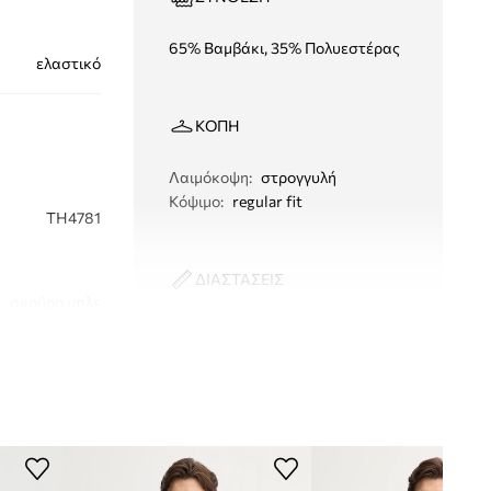
65% Βαμβάκι, 35% Πολυεστέρας
ελαστικό
ΚΟΠΉ
Λαιμόκοψη
:
στρογγυλή
Κόψιμο
:
regular fit
TH4781
ΔΙΑΣΤΑΣΕΙΣ
σκούρο μπλε
Το μοντέλο έχει ύψος 182 εκ. και
φοράει μέγεθος M
Lacoste
Κανονικό μέγεθος
Σου συστήνουμε να επιλέξεις το
μέγεθος που συνήθως φοράς.
Πίνακας μεγέθους