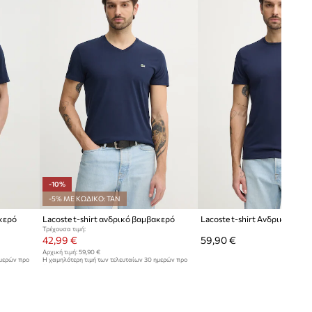
-10%
-5% ΜΕ ΚΩΔΙΚΟ: TAN
ακερό
Lacoste t-shirt ανδρικό βαμβακερό
Lacoste t-shirt Ανδρικός βα
Τρέχουσα τιμή:
42,99 €
59,90 €
Αρχική τιμή:
59,90 €
ημερών προ
Η χαμηλότερη τιμή των τελευταίων 30 ημερών προ
έκπτωσης:
47,99 €