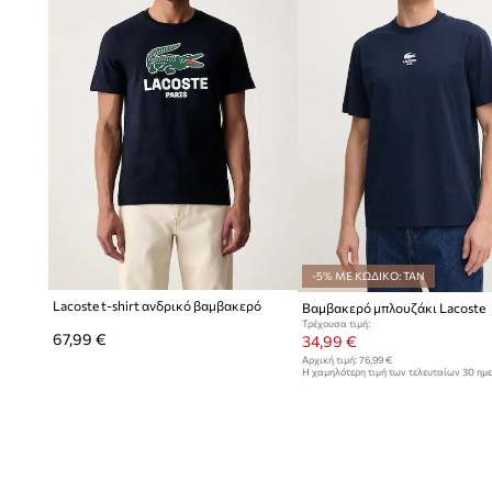
-5% ΜΕ ΚΩΔΙΚΟ: TAN
Lacoste t-shirt ανδρικό βαμβακερό
Βαμβακερό μπλουζάκι Lacoste
Τρέχουσα τιμή:
67,99 €
34,99 €
Αρχική τιμή:
76,99 €
Η χαμηλότερη τιμή των τελευταίων 30 ημ
έκπτωσης:
37,99 €