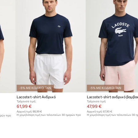
-5% ΜΕ ΚΩΔΙΚΟ: TAN
-5% ΜΕ ΚΩΔΙΚΟ: TAN
Lacoste t-shirt Ανδρικό
Lacoste t-shirt ανδρικό βαμβ
Τρέχουσα τιμή:
Τρέχουσα τιμή:
61,99 €
47,99 €
Αρχική τιμή:
88,99 €
Αρχική τιμή:
67,90 €
Η χαμηλότερη τιμή των τελευταίων 30 ημερών προ
Η χαμηλότερη τιμή των τελευταίων 30 
ερών προ
έκπτωσης:
65,99 €
έκπτωσης:
49,99 €