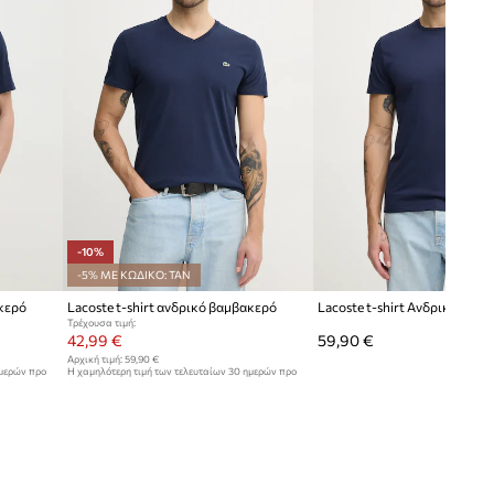
-10%
-5% ΜΕ ΚΩΔΙΚΟ: TAN
ακερό
Lacoste t-shirt ανδρικό βαμβακερό
Lacoste t-shirt Ανδρικός βα
Τρέχουσα τιμή:
42,99 €
59,90 €
Αρχική τιμή:
59,90 €
ημερών προ
Η χαμηλότερη τιμή των τελευταίων 30 ημερών προ
έκπτωσης:
47,99 €