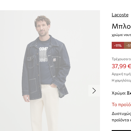
Lacoste
Μπλου
χρώμα: ναυτ
-11%
-5
Τρέχουσα τι
37,99 
Αρχική τιμή
Η χαμηλότερ
Χρώμα:
Το προϊό
Δυστυχώς 
προϊόντα 