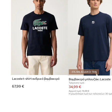
-5% ΜΕ ΚΩΔΙΚΟ: TAN
Lacoste t-shirt ανδρικό βαμβακερό
Βαμβακερό μπλουζάκι Lacoste
Τρέχουσα τιμή:
67,99 €
34,99 €
Αρχική τιμή:
76,99 €
Η χαμηλότερη τιμή των τελευταίων 30 ημ
έκπτωσης:
37,99 €