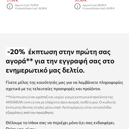
Αρχική τιμή:
76,99 €
Αρχική τιμή:
89,99 €
Η χαμηλότερη τιμή:
36,99 €
Η χαμηλότερη τιμή:
43,99 €
-20%
έκπτωση στην πρώτη σας
αγορά** για την εγγραφή σας στο
ενημερωτικό μας δελτίο.
Γίνετε μέλος της κοινότητάς μας για να λαμβάνετε πληροφορίες
σχετικά με τις τελευταίες προσφορές και προϊόντα.
**Η έκπτωση είναι εφάπαξ και ισχύει για μη εκπτωτικά προϊόντα της
ANSWEAR.com.cy και με ελάχιστο όριο αγοράς τα 80 ευρώ. Ο κωδικός
έκπτωσης θα σας σταλεί μέσω mail. Λεπτομέρειες στην ιστοσελίδα:
εξαιρέσεις από την προώθηση
.
Θέλουμε το inbox σας να περιέχει μόνο ό,τι σας ενδιαφέρει.
Πείτε μας, είναι: