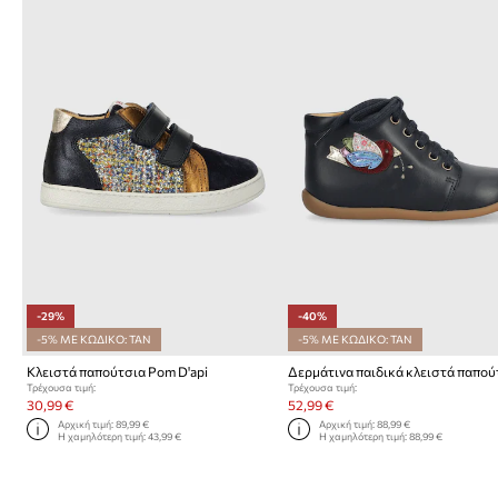
-29%
-40%
-5% ΜΕ ΚΩΔΙΚΟ: TAN
-5% ΜΕ ΚΩΔΙΚΟ: TAN
Κλειστά παπούτσια Pom D'api
Τρέχουσα τιμή:
Τρέχουσα τιμή:
30,99 €
52,99 €
Αρχική τιμή:
89,99 €
Αρχική τιμή:
88,99 €
Η χαμηλότερη τιμή:
43,99 €
Η χαμηλότερη τιμή:
88,99 €