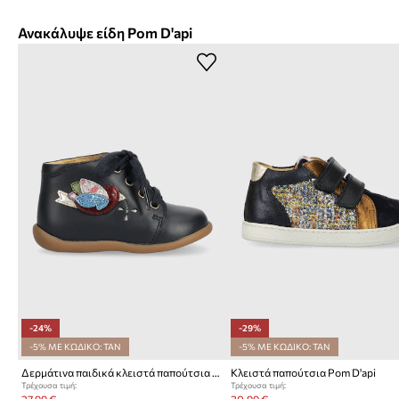
Ανακάλυψε είδη Pom D'api
-24%
-29%
-5% ΜΕ ΚΩΔΙΚΟ: TAN
-5% ΜΕ ΚΩΔΙΚΟ: TAN
Δερμάτινα παιδικά κλειστά παπούτσια Pom D'api
Κλειστά παπούτσια Pom D'api
Τρέχουσα τιμή:
Τρέχουσα τιμή:
27,99 €
30,99 €