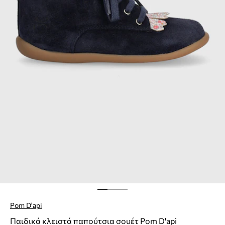
Pom D'api
Παιδικά κλειστά παπούτσια σουέτ Pom D'api