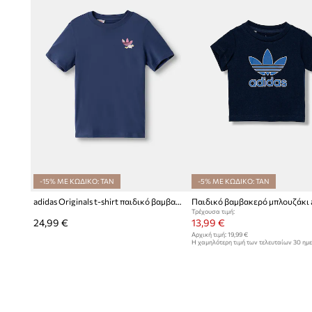
-15% ΜΕ ΚΩΔΙΚΟ: TAN
-5% ΜΕ ΚΩΔΙΚΟ: TAN
adidas Originals t-shirt παιδικό βαμβακερό
Τρέχουσα τιμή:
24,99 €
13,99 €
Αρχική τιμή:
19,99 €
Η χαμηλότερη τιμή των τελευταίων 30 ημ
έκπτωσης:
14,99 €