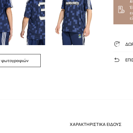
Σ
Έ
ε
ε
ΔΩ
ΕΠΙ
ν φωτογραφιών
ΧΑΡΑΚΤΗΡΙΣΤΙΚΆ ΕΊΔΟΥΣ