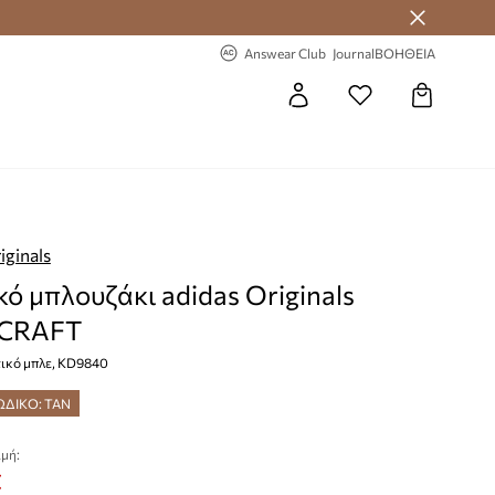
 Answear Club
-20% στην πρώτη παραγγελία
Answear Club
Journal
ΒΟΗΘΕΙΑ
iginals
κό μπλουζάκι adidas Originals
CRAFT
τικό μπλε, KD9840
ΩΔΙΚΟ: TAN
μή:
€