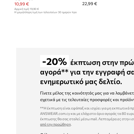
22,99 €
10,99 €
Αρχική τιμή:
19,90 €
Η χαμηλότερη τιμή των τελευταίων 30 ημερών προ
έκπτωσης:
12,99 €
-20%
έκπτωση στην πρώ
αγορά** για την εγγραφή σ
ενημερωτικό μας δελτίο.
Γίνετε μέλος της κοινότητάς μας για να λαμβάνε
σχετικά με τις τελευταίες προσφορές και προϊόν
**Η έκπτωση είναι εφάπαξ και ισχύει για μη εκπτωτικά π
ANSWEAR.com.cy και με ελάχιστο όριο αγοράς τα 80 ευρ
έκπτωσης θα σας σταλεί μέσω mail. Λεπτομέρειες στην ι
από την προώθηση
.