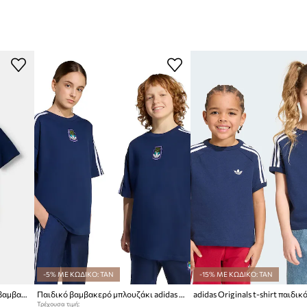
-5% ΜΕ ΚΩΔΙΚΟ: TAN
-15% ΜΕ ΚΩΔΙΚΟ: TAN
adidas Originals t-shirt παιδικό βαμβακερό TOY VEHICLE
Παιδικό βαμβακερό μπλουζάκι adidas Originals MINECRAFT
Τρέχουσα τιμή: