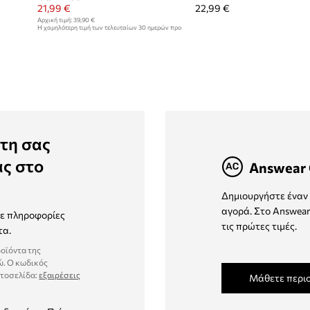
21,99 €
22,99 €
Αρχική τιμή:
39,90 €
Η χαμηλότερη τιμή των τελευταίων 30 ημερών προ
έκπτωσης:
22,99 €
τη σας
ας στο
Answear 
Δημιουργήστε έναν 
αγορά. Στο Answear
τε πληροφορίες
τις πρώτες τιμές.
τα.
ροϊόντα της
ώ. Ο κωδικός
στοσελίδα:
εξαιρέσεις
Μάθετε περι