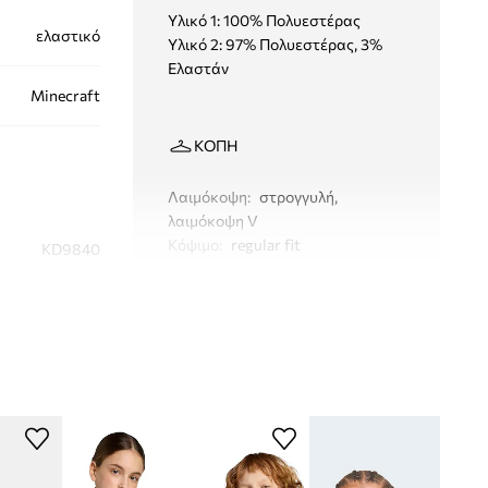
Υλικό 1: 100% Πολυεστέρας
ελαστικό
Υλικό 2: 97% Πολυεστέρας, 3%
Ελαστάν
Minecraft
ΚΟΠΉ
Λαιμόκοψη
:
στρογγυλή,
λαιμόκοψη V
Κόψιμο
:
regular fit
KD9840
σκούρο μπλε
didas Originals