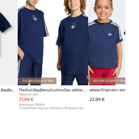
-5% ΜΕ ΚΩΔΙΚΟ: TAN
-15% ΜΕ ΚΩΔΙΚΟ: TAN
adidas Originals t-shirt παιδικό βαμβακερό TOY VEHICLE
Παιδικό βαμβακερό μπλουζάκι adidas Originals MINECRAFT
Τρέχουσα τιμή:
21,99 €
22,99 €
Αρχική τιμή:
39,90 €
Η χαμηλότερη τιμή των τελευταίων 30 ημερών προ
έκπτωσης:
22,99 €