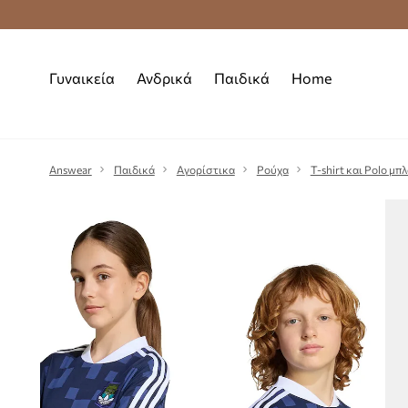
Premium Fashion Benefits
Δωρεάν μεταφορι
Γυναικεία
Ανδρικά
Παιδικά
Home
Answear
Παιδικά
Αγορίστικα
Ρούχα
T-shirt και Polo μπ