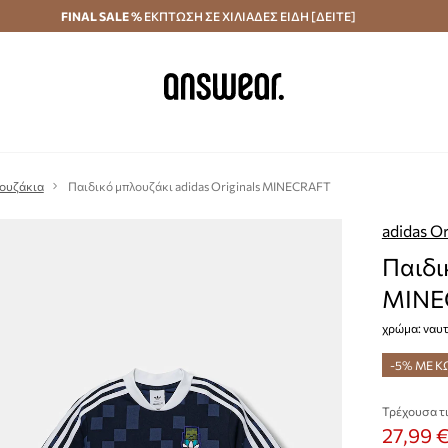
κά άνω των 70 €
FINAL SALE %
ΕΚΠΤΩΣΗ ΣΕ ΧΙΛΙΑΔΕΣ ΕΙΔΗ [ΔΕΙΤΕ]
Αποστολή σε 24 ώρες
Εξοικονομήστε με το
λουζάκια
Παιδικό μπλουζάκι adidas Originals MINECRAFT
adidas Or
Παιδι
MINE
χρώμα: ναυ
-5% ΜΕ Κ
Τρέχουσα τι
27,99 