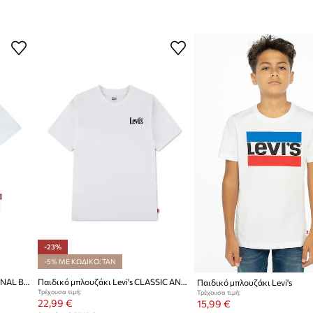
-23%
-5% ΜΕ ΚΩΔΙΚΟ: TAN
Μπλουζάκι μωρού Levi's SEASONAL BATWING TEE
Παιδικό μπλουζάκι Levi's CLASSIC AND CLEAN TEE
Παιδικό μπλουζάκι Levi's
Τρέχουσα τιμή:
Τρέχουσα τιμή:
22,99 €
15,99 €