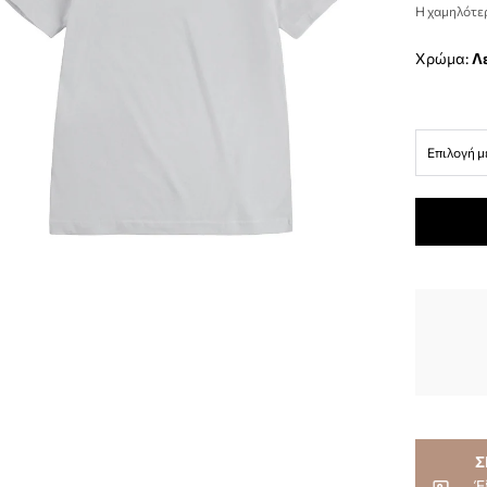
Η χαμηλότερ
Χρώμα:
Επιλογή μ
Σ
Έ