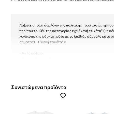
Λάβετε υπόψη ότι, λόγω της πολιτικής προστασίας εμπορ
περίπου το 10% της κατηγορίας έχει "κενή ετικέτα" (με κό
λογότυπο της μάρκας, μόνο με το διεθνές σύμβολο κατα
σήματος). Η "κενή ετικέτα" ε
- Απλό κόψιμο.
- Στρογγυλό ντεκολτέ.
- Λεπτό, ελαστικό πλεκτό.
Συνιστώμενα προϊόντα