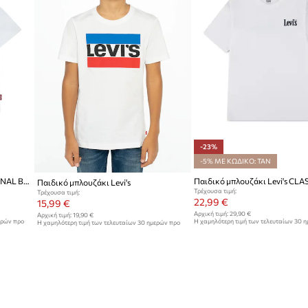
-23%
-5% ΜΕ ΚΩΔΙΚΟ: TAN
Μπλουζάκι μωρού Levi's SEASONAL BATWING TEE
Παιδικό μπλουζάκι Levi's
Τρέχουσα τιμή:
Τρέχουσα τιμή:
22,99 €
15,99 €
Αρχική τιμή:
29,90 €
Αρχική τιμή:
19,90 €
ερών προ
Η χαμηλότερη τιμή των τελευταίων 30 
Η χαμηλότερη τιμή των τελευταίων 30 ημερών προ
έκπτωσης:
29,90 €
έκπτωσης:
16,99 €