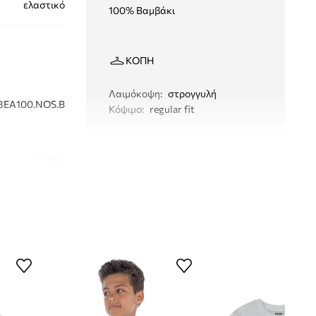
ελαστικό
100% Βαμβάκι
ΚΟΠΉ
Λαιμόκοψη
:
στρογγυλή
8EA100.NOS.B
Κόψιμο
:
regular fit
λευκό
Levi's