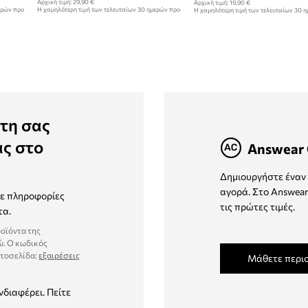
Αρχική τιμή:
29,90 €
Αρχική τιμή:
19,90 €
ερών προ
Η χαμηλότερη τιμή των τελευταίων 30 ημερών προ
Η χαμηλότερη τιμή των τελευταίων 30 
έκπτωσης:
29,90 €
έκπτωσης:
16,99 €
τη σας
ας στο
Answear 
Δημιουργήστε έναν 
αγορά. Στο Answear
τε πληροφορίες
τις πρώτες τιμές.
τα.
ροϊόντα της
ώ. Ο κωδικός
στοσελίδα:
εξαιρέσεις
Μάθετε περι
νδιαφέρει. Πείτε