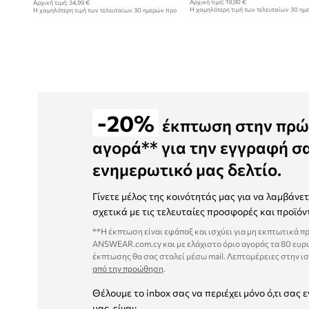
Αρχική τιμή:
19,90 €
Αρχική τιμή:
34,99 €
Η χαμηλότερη τιμή των τελευταίων 30 ημ
Η χαμηλότερη τιμή των τελευταίων 30 ημερών προ
έκπτωσης:
9,99 €
έκπτωσης:
28,99 €
-20%
έκπτωση στην πρώ
αγορά** για την εγγραφή σ
ενημερωτικό μας δελτίο.
Γίνετε μέλος της κοινότητάς μας για να λαμβάνε
σχετικά με τις τελευταίες προσφορές και προϊόν
**Η έκπτωση είναι εφάπαξ και ισχύει για μη εκπτωτικά π
ANSWEAR.com.cy και με ελάχιστο όριο αγοράς τα 80 ευρ
έκπτωσης θα σας σταλεί μέσω mail. Λεπτομέρειες στην ι
από την προώθηση
.
Θέλουμε το inbox σας να περιέχει μόνο ό,τι σας ε
μας, είναι: