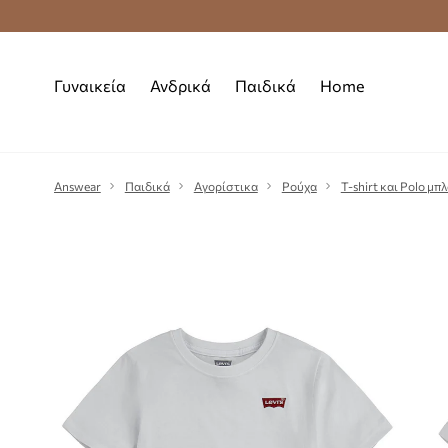
Premium Fashion Benefits
Δωρεάν μεταφορι
Γυναικεία
Ανδρικά
Παιδικά
Home
Answear
Παιδικά
Αγορίστικα
Ρούχα
T-shirt και Polo μπ