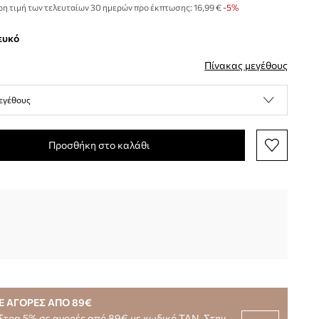
η τιμή των τελευταίων 30 ημερών προ έκπτωσης:
16,99 €
 -5%
λευκό
Πίνακας μεγέθους
εγέθους
Προσθήκη στο καλάθι
Ε ΑΓΟΡΕΣ ΑΠΟ 89€
ξτρα 5% σε αγορές από 89€ με κωδικό TAN. Στην