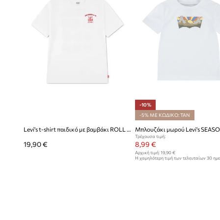
-10%
-5% ΜΕ ΚΩΔΙΚΟ: TAN
Levi's t-shirt παιδικό με βαμβάκι ROLL MODE TEE
Τρέχουσα τιμή:
19,90 €
8,99 €
Αρχική τιμή:
19,90 €
Η χαμηλότερη τιμή των τελευταίων 30 ημ
έκπτωσης:
9,99 €