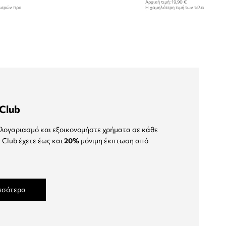
Αρχική τιμή:
19,90 €
ημερών προ
Η χαμηλότερη τιμή των τελευταίων 30
έκπτωσης:
13,99 €
Club
λογαριασμό και εξοικονομήστε χρήματα σε κάθε
 Club έχετε έως και
20%
μόνιμη έκπτωση από
σσότερα