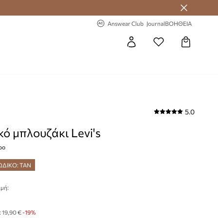
 Answear Club
-20% στην πρώτη παραγγελία
Answear Club
Journal
ΒΟΗΘΕΙΑ
5.0
κό μπλουζάκι Levi's
ρο
ΩΔΙΚΟ: TAN
μή:
€
:
19,90 €
-19%