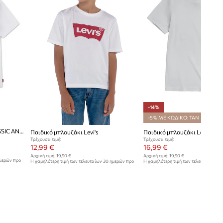
-14%
-5% ΜΕ ΚΩΔΙΚΟ: TAN
Παιδικό μπλουζάκι Levi's CLASSIC AND CLEAN TEE
Παιδικό μπλουζάκι Levi's
Παιδικό μπλουζάκι Levi's
Τρέχουσα τιμή:
Τρέχουσα τιμή:
12,99 €
16,99 €
Αρχική τιμή:
19,90 €
Αρχική τιμή:
19,90 €
ημερών προ
Η χαμηλότερη τιμή των τελευταίων 30 ημερών προ
Η χαμηλότερη τιμή των τελευταίων 30
έκπτωσης:
13,99 €
έκπτωσης:
19,90 €