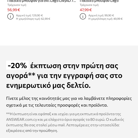
Παιδικό μπουφάν για σκι Lego LWJAD 703
Παιδικό μπουφάν Lego
Τρέχουσα τιμή:
Τρέχουσα τιμή:
56,99 €
47,99 €
Αρχική τιμή:
129,90 €
Αρχική τιμή:
99,90 €
Η χαμηλότερη τιμή:
62,99 €
Η χαμηλότερη τιμή:
49,99 €
-20%
έκπτωση στην πρώτη σας
αγορά** για την εγγραφή σας στο
ενημερωτικό μας δελτίο.
Γίνετε μέλος της κοινότητάς μας για να λαμβάνετε πληροφορίες
σχετικά με τις τελευταίες προσφορές και προϊόντα.
**Η έκπτωση είναι εφάπαξ και ισχύει για μη εκπτωτικά προϊόντα της
ANSWEAR.com.cy και με ελάχιστο όριο αγοράς τα 80 ευρώ. Ο κωδικός
έκπτωσης θα σας σταλεί μέσω mail. Λεπτομέρειες στην ιστοσελίδα:
εξαιρέσεις από την προώθηση
.