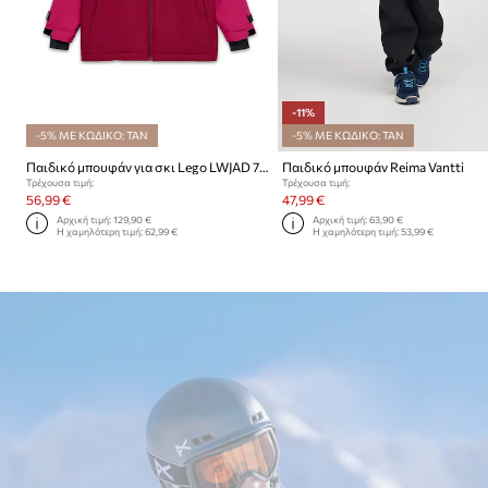
-11%
-5% ΜΕ ΚΩΔΙΚΟ: TAN
-5% ΜΕ ΚΩΔΙΚΟ: TAN
Παιδικό μπουφάν για σκι Lego LWJAD 703
Παιδικό μπουφάν Reima Vantti
Τρέχουσα τιμή:
Τρέχουσα τιμή:
56,99 €
47,99 €
Αρχική τιμή:
129,90 €
Αρχική τιμή:
63,90 €
Η χαμηλότερη τιμή:
62,99 €
Η χαμηλότερη τιμή:
53,99 €