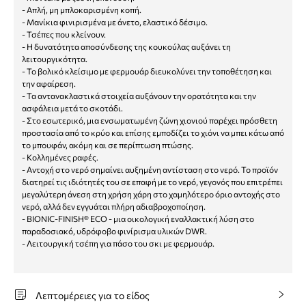
- Απλή, μη μπλοκαρισμένη κοπή.
- Μανίκια φινιρισμένα με άνετο, ελαστικό δέσιμο.
- Τσέπες που κλείνουν.
- Η δυνατότητα αποσύνδεσης της κουκούλας αυξάνει τη
λειτουργικότητα.
- Το βολικό κλείσιμο με φερμουάρ διευκολύνει την τοποθέτηση και
την αφαίρεση.
- Τα αντανακλαστικά στοιχεία αυξάνουν την ορατότητα και την
ασφάλεια μετά το σκοτάδι.
- Στο εσωτερικό, μια ενσωματωμένη ζώνη χιονιού παρέχει πρόσθετη
προστασία από το κρύο και επίσης εμποδίζει το χιόνι να μπει κάτω από
το μπουφάν, ακόμη και σε περίπτωση πτώσης.
- Κολλημένες ραφές.
- Αντοχή στο νερό σημαίνει αυξημένη αντίσταση στο νερό. Το προϊόν
διατηρεί τις ιδιότητές του σε επαφή με το νερό, γεγονός που επιτρέπει
μεγαλύτερη άνεση στη χρήση χάρη στο χαμηλότερο όριο αντοχής στο
νερό, αλλά δεν εγγυάται πλήρη αδιαβροχοποίηση.
- BIONIC-FINISH® ECO - μια οικολογική εναλλακτική λύση στο
παραδοσιακό, υδρόφοβο φινίρισμα υλικών DWR.
- Λειτουργική τσέπη για πάσο του σκι με φερμουάρ.
Λεπτομέρειες για το είδος