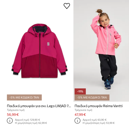
-11%
-5% ΜΕ ΚΩΔΙΚΟ: TAN
-5% ΜΕ ΚΩΔΙΚΟ: TAN
Παιδικό μπουφάν για σκι Lego LWJAD 703
Παιδικό μπουφάν Reima Vantti
Τρέχουσα τιμή:
Τρέχουσα τιμή:
56,99 €
47,99 €
Αρχική τιμή:
129,90 €
Αρχική τιμή:
63,90 €
Η χαμηλότερη τιμή:
62,99 €
Η χαμηλότερη τιμή:
53,99 €