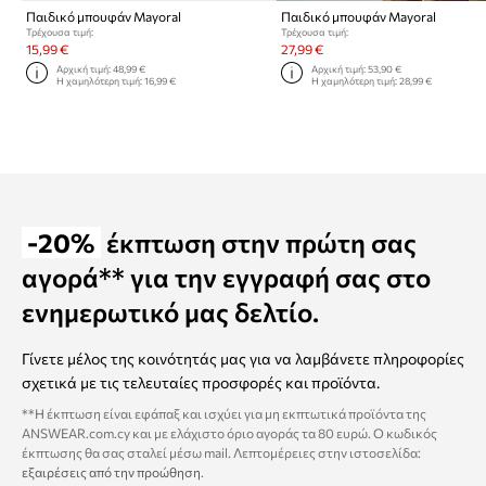
Παιδικό μπουφάν Mayoral
Παιδικό μπουφάν Mayoral
Τρέχουσα τιμή:
Τρέχουσα τιμή:
15,99 €
27,99 €
Αρχική τιμή:
48,99 €
Αρχική τιμή:
53,90 €
Η χαμηλότερη τιμή:
16,99 €
Η χαμηλότερη τιμή:
28,99 €
-20%
έκπτωση στην πρώτη σας
αγορά** για την εγγραφή σας στο
ενημερωτικό μας δελτίο.
Γίνετε μέλος της κοινότητάς μας για να λαμβάνετε πληροφορίες
σχετικά με τις τελευταίες προσφορές και προϊόντα.
**Η έκπτωση είναι εφάπαξ και ισχύει για μη εκπτωτικά προϊόντα της
ANSWEAR.com.cy και με ελάχιστο όριο αγοράς τα 80 ευρώ. Ο κωδικός
έκπτωσης θα σας σταλεί μέσω mail. Λεπτομέρειες στην ιστοσελίδα:
εξαιρέσεις από την προώθηση
.