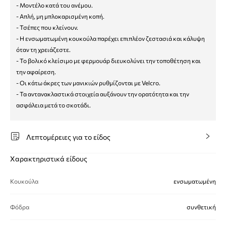
- Μοντέλο κατά του ανέμου.
- Απλή, μη μπλοκαρισμένη κοπή.
- Τσέπες που κλείνουν.
- Η ενσωματωμένη κουκούλα παρέχει επιπλέον ζεστασιά και κάλυψη
όταν τη χρειάζεστε.
- Το βολικό κλείσιμο με φερμουάρ διευκολύνει την τοποθέτηση και
την αφαίρεση.
- Οι κάτω άκρες των μανικιών ρυθμίζονται με Velcro.
- Τα αντανακλαστικά στοιχεία αυξάνουν την ορατότητα και την
ασφάλεια μετά το σκοτάδι.
Λεπτομέρειες για το είδος
Χαρακτηριστικά είδους
Κουκούλα
ενσωματωμένη
Φόδρα
συνθετική