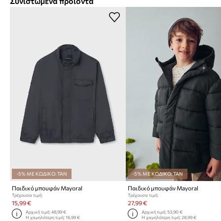
Συνιστώμενα προϊόντα
-5% ΜΕ ΚΩΔΙΚΟ: TAN
-5% ΜΕ ΚΩΔΙΚΟ: TAN
Παιδικό μπουφάν Mayoral
Παιδικό μπουφάν Mayoral
Τρέχουσα τιμή:
Τρέχουσα τιμή:
15,99 €
27,99 €
Αρχική τιμή:
48,99 €
Αρχική τιμή:
53,90 €
Η χαμηλότερη τιμή:
16,99 €
Η χαμηλότερη τιμή:
28,99 €