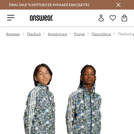
FINAL SALE % ΕΚΠΤΩΣΗ ΣΕ ΧΙΛΙΑΔΕΣ ΕΙΔΗ [ΔΕΙΤΕ]
Εξοικονομήστε με το Answear Club
Answear
Παιδικά
Αγορίστικα
Ρούχα
Παντελόνια
Παιδικό φ