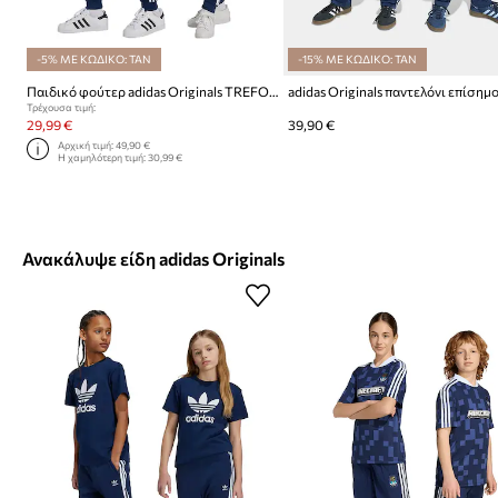
-5% ΜΕ ΚΩΔΙΚΟ: TAN
-15% ΜΕ ΚΩΔΙΚΟ: TAN
Παιδικό φούτερ adidas Originals TREFOIL PANTS
Τρέχουσα τιμή:
29,99 €
39,90 €
Αρχική τιμή:
49,90 €
Η χαμηλότερη τιμή:
30,99 €
Ανακάλυψε είδη adidas Originals