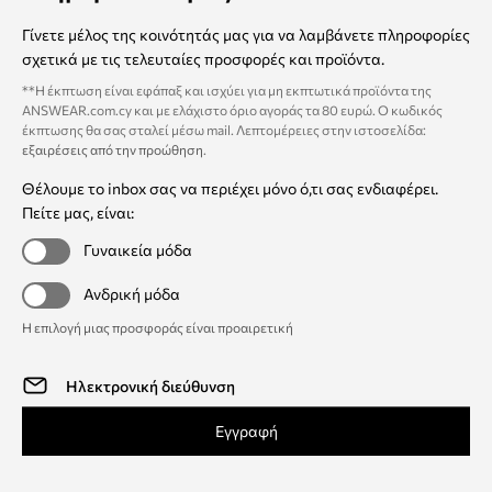
Γίνετε μέλος της κοινότητάς μας για να λαμβάνετε πληροφορίες
σχετικά με τις τελευταίες προσφορές και προϊόντα.
**Η έκπτωση είναι εφάπαξ και ισχύει για μη εκπτωτικά προϊόντα της
ANSWEAR.com.cy και με ελάχιστο όριο αγοράς τα 80 ευρώ. Ο κωδικός
έκπτωσης θα σας σταλεί μέσω mail. Λεπτομέρειες στην ιστοσελίδα:
εξαιρέσεις από την προώθηση
.
Θέλουμε το inbox σας να περιέχει μόνο ό,τι σας ενδιαφέρει.
Πείτε μας, είναι:
Γυναικεία μόδα
Ανδρική μόδα
Η επιλογή μιας προσφοράς είναι προαιρετική
Εγγραφή