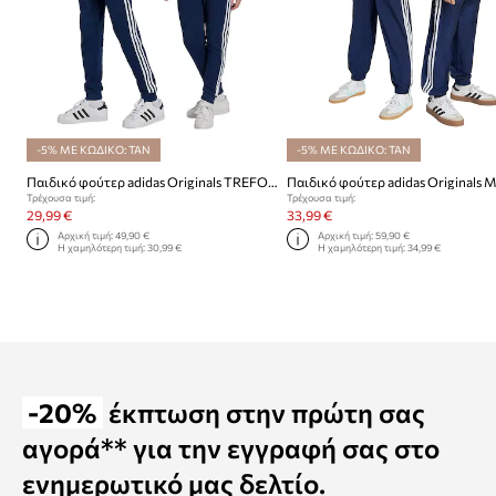
-5% ΜΕ ΚΩΔΙΚΟ: TAN
-5% ΜΕ ΚΩΔΙΚΟ: TAN
Παιδικό φούτερ adidas Originals TREFOIL PANTS
Τρέχουσα τιμή:
Τρέχουσα τιμή:
29,99 €
33,99 €
Αρχική τιμή:
49,90 €
Αρχική τιμή:
59,90 €
Η χαμηλότερη τιμή:
30,99 €
Η χαμηλότερη τιμή:
34,99 €
-20%
έκπτωση στην πρώτη σας
αγορά** για την εγγραφή σας στο
ενημερωτικό μας δελτίο.