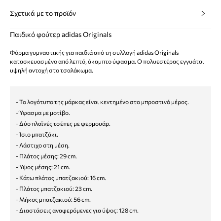
Σχετικά με το προϊόν
Παιδικό φούτερ adidas Originals
Φόρμα γυμναστικής για παιδιά από τη συλλογή adidas Originals
κατασκευασμένο από λεπτό, άκαμπτο ύφασμα. Ο πολυεστέρας εγγυάται
υψηλή αντοχή στο τσαλάκωμα.
- Το λογότυπο της μάρκας είναι κεντημένο στο μπροστινό μέρος.
- Ύφασμα με μοτίβο.
- Δύο πλαϊνές τσέπες με φερμουάρ.
- Ίσιο μπατζάκι.
- Λάστιχο στη μέση.
- Πλάτος μέσης: 29 cm.
- Ύψος μέσης: 21 cm.
- Κάτω πλάτος μπατζακιού: 16 cm.
- Πλάτος μπατζακιού: 23 cm.
- Μήκος μπατζακιού: 56 cm.
- Διαστάσεις αναφερόμενες για ύψος: 128 cm.