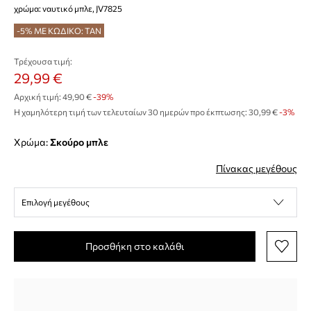
χρώμα: ναυτικό μπλε, JV7825
-5% ΜΕ ΚΩΔΙΚΟ: TAN
Τρέχουσα τιμή:
29,99 €
Αρχική τιμή:
49,90 €
-39%
Η χαμηλότερη τιμή των τελευταίων 30 ημερών προ έκπτωσης:
30,99 €
 -3%
Χρώμα:
σκούρο μπλε
Πίνακας μεγέθους
Επιλογή μεγέθους
Προσθήκη στο καλάθι