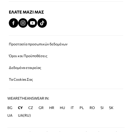
ΕΛΆΤΕ ΜΑΖΊ ΜΑΣ
Προστασία προσωπικών δεδομένων
Όροι και Προϋποθέσεις
Δεδομένα εταιρείας
Τα Cookies Σας
WEARETHEANSWEAR IN:
BG
CY
CZ
GR
HR
HU
IT
PL
RO
SI
SK
UA
UA(RU)