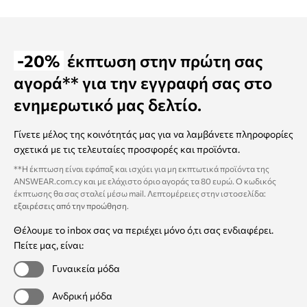
-20%
έκπτωση στην πρώτη σας
αγορά** για την εγγραφή σας στο
ενημερωτικό μας δελτίο.
Γίνετε μέλος της κοινότητάς μας για να λαμβάνετε πληροφορίες
σχετικά με τις τελευταίες προσφορές και προϊόντα.
**Η έκπτωση είναι εφάπαξ και ισχύει για μη εκπτωτικά προϊόντα της
ANSWEAR.com.cy και με ελάχιστο όριο αγοράς τα 80 ευρώ. Ο κωδικός
έκπτωσης θα σας σταλεί μέσω mail. Λεπτομέρειες στην ιστοσελίδα:
εξαιρέσεις από την προώθηση
.
Θέλουμε το inbox σας να περιέχει μόνο ό,τι σας ενδιαφέρει.
Πείτε μας, είναι:
Γυναικεία μόδα
Ανδρική μόδα