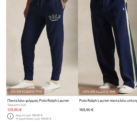
-5% ΜΕ ΚΩΔΙΚΟ: TAN
-25% ΜΕ ΚΩΔΙΚΟ: TAN
Παντελόνι φόρμας Polo Ralph Lauren
Τρέχουσα τιμή:
129,90 €
169,90 €
Αρχική τιμή:
189,90 €
Η χαμηλότερη τιμή:
139,90 €