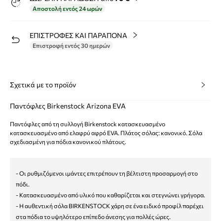
Αποστολή εντός 24 ωρών
ΕΠΙΣΤΡΟΦΕΣ ΚΑΙ ΠΑΡΑΠΟΝΑ
Επιστροφή εντός 30 ημερών
Σχετικά με το προϊόν
Παντόφλες Birkenstock Arizona EVA
Παντόφλες από τη συλλογή Birkenstock κατασκευασμένο
κατασκευασμένο από ελαφρύ αφρό EVA. Πλάτος σόλας: κανονικό. Σόλα
σχεδιασμένη για πόδια κανονικού πλάτους.
- Οι ρυθμιζόμενοι ιμάντες επιτρέπουν τη βέλτιστη προσαρμογή στο
πόδι.
- Κατασκευασμένο από υλικό που καθαρίζεται και στεγνώνει γρήγορα.
- Η αυθεντική σόλα BIRKENSTOCK χάρη σε ένα ειδικό προφίλ παρέχει
στα πόδια το υψηλότερο επίπεδο άνεσης για πολλές ώρες.