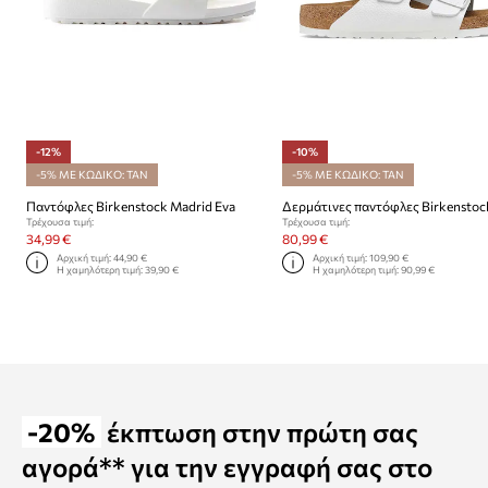
-12%
-10%
-5% ΜΕ ΚΩΔΙΚΟ: TAN
-5% ΜΕ ΚΩΔΙΚΟ: TAN
Παντόφλες Birkenstock Madrid Eva
Τρέχουσα τιμή:
Τρέχουσα τιμή:
34,99 €
80,99 €
Αρχική τιμή:
44,90 €
Αρχική τιμή:
109,90 €
Η χαμηλότερη τιμή:
39,90 €
Η χαμηλότερη τιμή:
90,99 €
-20%
έκπτωση στην πρώτη σας
αγορά** για την εγγραφή σας στο