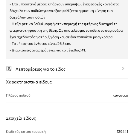
- Στο μπροστινό μέρος, υπάρχουν υπερυψωμένες εσοχές κοντά στα
δάχτυλα των ποδιών για να εξασφαλίζεται η φυσική κίνηση των
δαχτύλων των ποδιών
- Η εξαιρετικά βαθιά μορφή στην περιοχή της φτέρνας διατηρεί τη
φτέρνα στη φυσική της θέση. Ως αποτέλεσμα, το πόδι στο σαγιονάρα
έχει σχεδόν τόση στήριξη όση και σε ένα παπούτσι με αγκράφα.
- Το μήκος του ένθετου είναι: 26,5 cm.
- Διαστάσεις αναφερόμενες για το μέγεθος: 41.
Λεπτομέρειες για το είδος
Χαρακτηριστικά είδους
Πλάτος ποδιού
κανονικό
Στοιχεία είδους
Κωδικός κατασκευαστή
129441