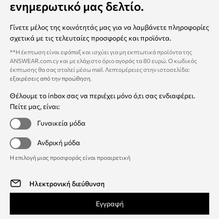
ενημερωτικό μας δελτίο.
Γίνετε μέλος της κοινότητάς μας για να λαμβάνετε πληροφορίες
σχετικά με τις τελευταίες προσφορές και προϊόντα.
**Η έκπτωση είναι εφάπαξ και ισχύει για μη εκπτωτικά προϊόντα της
ANSWEAR.com.cy και με ελάχιστο όριο αγοράς τα 80 ευρώ. Ο κωδικός
έκπτωσης θα σας σταλεί μέσω mail. Λεπτομέρειες στην ιστοσελίδα:
εξαιρέσεις από την προώθηση
.
Θέλουμε το inbox σας να περιέχει μόνο ό,τι σας ενδιαφέρει.
Πείτε μας, είναι:
Γυναικεία μόδα
Ανδρική μόδα
Η επιλογή μιας προσφοράς είναι προαιρετική
Εγγραφή