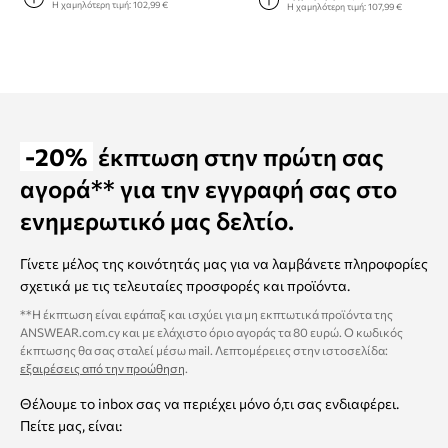
Η χαμηλότερη τιμή:
102,99 €
Η χαμηλότερη τιμή:
107,99 €
-20%
έκπτωση στην πρώτη σας
αγορά** για την εγγραφή σας στο
ενημερωτικό μας δελτίο.
Γίνετε μέλος της κοινότητάς μας για να λαμβάνετε πληροφορίες
σχετικά με τις τελευταίες προσφορές και προϊόντα.
**Η έκπτωση είναι εφάπαξ και ισχύει για μη εκπτωτικά προϊόντα της
ANSWEAR.com.cy και με ελάχιστο όριο αγοράς τα 80 ευρώ. Ο κωδικός
έκπτωσης θα σας σταλεί μέσω mail. Λεπτομέρειες στην ιστοσελίδα:
εξαιρέσεις από την προώθηση
.
Θέλουμε το inbox σας να περιέχει μόνο ό,τι σας ενδιαφέρει.
Πείτε μας, είναι: