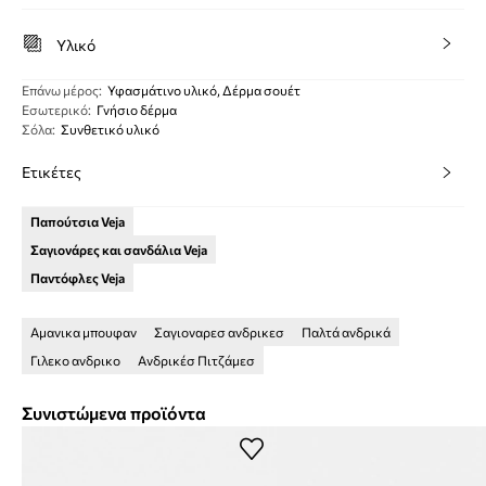
Υλικό
Eπάνω μέρος
:
Υφασμάτινο υλικό, Δέρμα σουέτ
Εσωτερικό
:
Γνήσιο δέρμα
Σόλα
:
Συνθετικό υλικό
Ετικέτες
Παπούτσια Veja
Σαγιονάρες και σανδάλια Veja
Παντόφλες Veja
Αμανικα μπουφαν
Σαγιοναρεσ ανδρικεσ
Παλτά ανδρικά
Γιλεκο ανδρικο
Ανδρικέσ Πιτζάμεσ
Συνιστώμενα προϊόντα