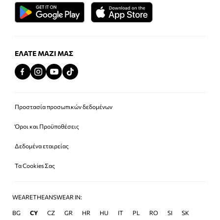
ΕΛΆΤΕ ΜΑΖΊ ΜΑΣ
Προστασία προσωπικών δεδομένων
Όροι και Προϋποθέσεις
Δεδομένα εταιρείας
Τα Cookies Σας
WEARETHEANSWEAR IN:
BG
CY
CZ
GR
HR
HU
IT
PL
RO
SI
SK