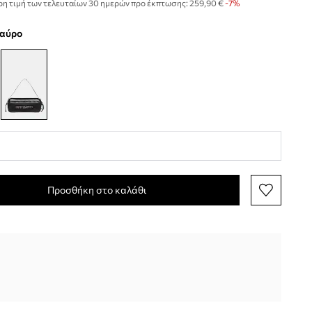
η τιμή των τελευταίων 30 ημερών προ έκπτωσης:
259,90 €
 -7%
μαύρο
Προσθήκη στο καλάθι