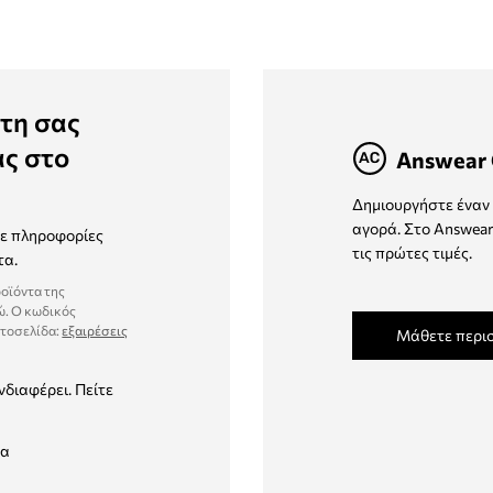
τη σας
ας στο
Answear 
Δημιουργήστε έναν 
αγορά. Στο Answear
τε πληροφορίες
τις πρώτες τιμές.
τα.
ροϊόντα της
ώ. Ο κωδικός
στοσελίδα:
εξαιρέσεις
Μάθετε περι
νδιαφέρει. Πείτε
δα