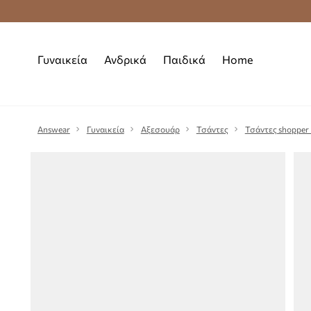
Premium Fashion Benefits
Δωρεάν μεταφορι
Γυναικεία
Ανδρικά
Παιδικά
Home
Answear
Γυναικεία
Αξεσουάρ
Τσάντες
Τσάντες shopper 