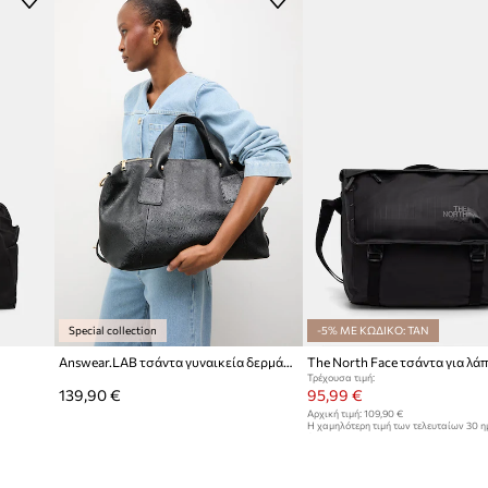
ν προσαρμογή του
Χρώμα
 στην ελαφρότητα
Μάρκα
Κατασκευαστής
η λειτουργικότητα
ID προϊόντος
υσκευασία και την
ι την ασφαλή
Special collection
-5% ΜΕ ΚΩΔΙΚΟ: TAN
Answear.LAB τσάντα γυναικεία δερμάτινη
Τρέχουσα τιμή:
139,90 €
95,99 €
Αρχική τιμή:
109,90 €
Η χαμηλότερη τιμή των τελευταίων 30 
έκπτωσης:
98,90 €