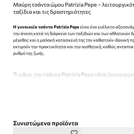
Μαύρη τσάντα ώμου Patrizia Pepe – λειτουργικό
ταξίδια και τις δραστηριότητες
Η γυναικεία τσάντα Patrizia Pepe
είναι ένα ευέλικτο αξεσουά
την άνεση κατά τη διάρκεια των ταξιδιών και των αθλητικών 
μέγεθος και η μαλακή κατασκευή της την καθιστούν ιδανική π
εκτιμούν την πρακτικότητα και την αισθητική, καθώς ανταποκ
ρυθμό της ζωής.
Τι κάνει την τσάντα Patrizia Pepe τόσο λειτουργι
Ο ευέλικτος χαρακτήρας της τσάντας
, που συνδυάζει τις
μοντέλου ταξιδίου, αθλητικού και ώμου.
Το μεσαίο μέγεθος της τσάντας
επιτρέπει την άνετη μετ
Συνιστώμενα προϊόντα
απαραίτητων αντικειμένων χωρίς περιττό βάρος.