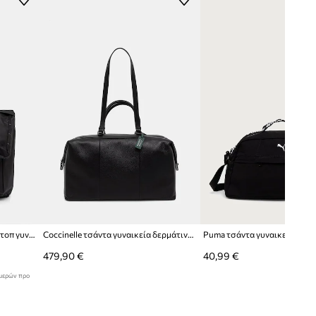
μαύρο
Patrizia Pepe
The North Face τσάντα για λάπτοπ γυναικεία Base Camp Voyager
Coccinelle τσάντα γυναικεία δερμάτινη CAMPUS
Puma τσάντα γυναικεία Essen
479,90 €
40,99 €
ημερών προ