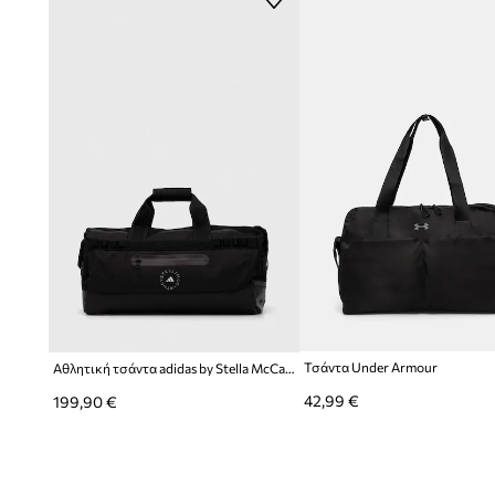
Ο αποσπώμενος και ρυθμιζόμενος ιμάντας
επιτρέπει τη
τρόπου μεταφοράς στις ατομικές προτιμήσεις.
Το υφασμάτινο υλικό και η απουσία φόδρας
συμβάλλουν
της τσάντας και διευκολύνουν τη φροντίδα της.
Η αισθητική της μάρκας Patrizia Pepe
σε συνδυασμό με τ
προωθεί έναν δραστήριο τρόπο ζωής.
Η μαλακή κατασκευή της τσάντας
ευνοεί την ευέλικτη σ
προσαρμογή στο περιεχόμενο.
Μία εξωτερική τσέπη που κλείνει με φερμουάρ
επιτρέπε
αποθήκευση μικροαντικειμένων.
Τσάντα Under Armour
Αθλητική τσάντα adidas by Stella McCartney
42,99 €
199,90 €