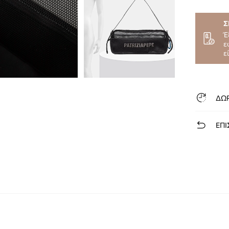
Σ
Έ
ε
ε
ΔΩ
ΕΠΙ