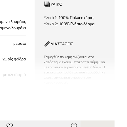
ΥΛΙΚΌ
Υλικό 1
:
100% Πολυεστέρας
μενο λουράκι,
Υλικό 2
:
100% Γνήσιο δέρμα
όμενο λουράκι
μεσαίο
ΔΙΑΣΤΑΣΕΙΣ
Τα μεγέθη που εμφανίζονται στο
χωρίς φόδρα
κατάστημα έχουν μετατραπεί σύμφωνα
με το τυπικό ευρωπαϊκό μεγεθολόγιο. Η
ετικέτα του προϊόντος που παραδόθηκε
με κλειδαριά
φέρει την αρχική σήμανση του
κατασκευαστή.
ΤΕΧΝΙΚΆ ΣΤΟΙΧΕΊΑ
2B0180.A778
Αριθμός εσωτερικών τσέπες με
φερμουάρ
:
1