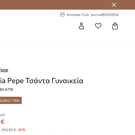
 Answear Club
-20% στην πρώτη παραγγελία
Answear Club
Journal
ΒΟΗΘΕΙΑ
Pepe
zia Pepe Τσάντα Γυναικεία
80 A778
ΩΔΙΚΟ: TAN
μή:
 €
:
369,90 €
-35%