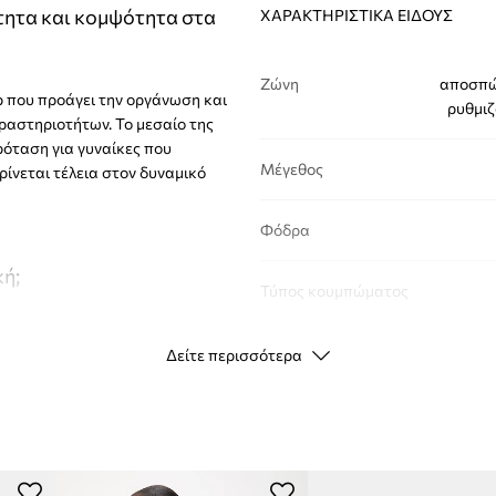
τητα και κομψότητα στα
ΧΑΡΑΚΤΗΡΙΣΤΙΚΆ ΕΊΔΟΥΣ
Ζώνη
αποσπώ
ρ που προάγει την οργάνωση και
ρυθμιζ
δραστηριοτήτων. Το μεσαίο της
ρόταση για γυναίκες που
Μέγεθος
ρίνεται τέλεια στον δυναμικό
Φόδρα
κή;
Τύπος κουμπώματος
Δείτε περισσότερα
 λειτουργίες ενός
ΣΤΟΙΧΕΊΑ ΕΊΔΟΥΣ
αφορά των
Κωδικός
κατασκευαστή