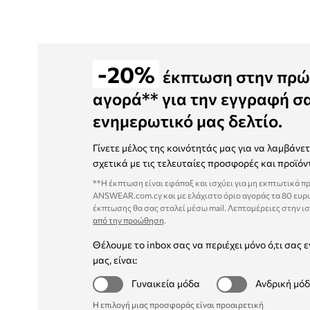
-20%
έκπτωση στην πρώ
αγορά** για την εγγραφή σ
ενημερωτικό μας δελτίο.
Γίνετε μέλος της κοινότητάς μας για να λαμβάνε
σχετικά με τις τελευταίες προσφορές και προϊόν
**Η έκπτωση είναι εφάπαξ και ισχύει για μη εκπτωτικά π
ANSWEAR.com.cy και με ελάχιστο όριο αγοράς τα 80 ευρ
έκπτωσης θα σας σταλεί μέσω mail. Λεπτομέρειες στην ι
από την προώθηση
.
Θέλουμε το inbox σας να περιέχει μόνο ό,τι σας ε
μας, είναι:
Γυναικεία μόδα
Ανδρική μό
Η επιλογή μιας προσφοράς είναι προαιρετική