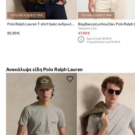
-25% ΜΕ ΚΩΔΙΚΟ: TAN
-5% ΜΕ ΚΩΔΙΚΟ: TAN
Polo Ralph Lauren T-shirt basic ανδρικό βαμβακερό
Τρέχουσα τιμή:
85,99 €
47,99 €
Αρχική τιμή:
60,99 €
Η χαμηλότερη τιμή:
50,99 €
Ανακάλυψε είδη Polo Ralph Lauren