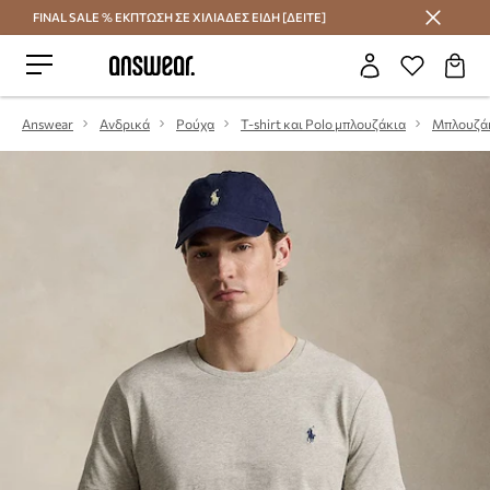
FINAL SALE % ΕΚΠΤΩΣΗ ΣΕ ΧΙΛΙΑΔΕΣ ΕΙΔΗ [ΔΕΙΤΕ]
Εξοικονομήστε με το Answear Club
Answear
Ανδρικά
Ρούχα
T-shirt και Polo μπλουζάκια
Μπλουζά