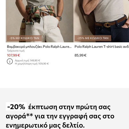
-5% ΜΕ ΚΩΔΙΚΟ: TAN
-25% ΜΕ ΚΩΔΙΚΟ: TAN
Βαμβακερό μπλουζάκι Polo Ralph Lauren
Τρέχουσα τιμή:
107,99 €
85,99 €
Αρχική τιμή:
149,90 €
Η χαμηλότερη τιμή:
109,90 €
-20%
έκπτωση στην πρώτη σας
αγορά** για την εγγραφή σας στο
ενημερωτικό μας δελτίο.