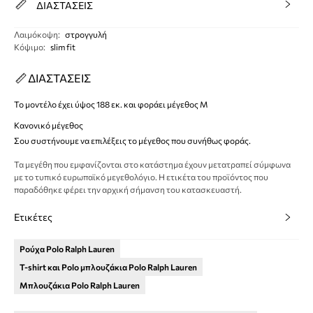
ΔΙΑΣΤΑΣΕΙΣ
Λαιμόκοψη
:
στρογγυλή
Κόψιμο
:
slim fit
ΔΙΑΣΤΑΣΕΙΣ
Το μοντέλο έχει ύψος 188 εκ. και φοράει μέγεθος M
Κανονικό μέγεθος
Σου συστήνουμε να επιλέξεις το μέγεθος που συνήθως φοράς.
Τα μεγέθη που εμφανίζονται στο κατάστημα έχουν μετατραπεί σύμφωνα
με το τυπικό ευρωπαϊκό μεγεθολόγιο. Η ετικέτα του προϊόντος που
παραδόθηκε φέρει την αρχική σήμανση του κατασκευαστή.
Ετικέτες
Ρούχα Polo Ralph Lauren
T-shirt και Polo μπλουζάκια Polo Ralph Lauren
Μπλουζάκια Polo Ralph Lauren