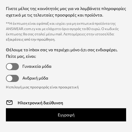
Γίνετε μέλος της κοινότητάς μας για να λαμβάνετε πληροφορίες
σχετικά με τις τελευταίες προσφορές και προϊόντα.
**Η έκπτωση είναι εφάπαξ και ισχύει για μη εκπτωτικά προϊόντα της
ANSWEAR.com.cy και με ελάχιστο όριο αγοράς τα 80 ευρώ. Ο κωδικός
έκπτωσης θα σας σταλεί μέσω mail. Λεπτομέρειες στην ιστοσελίδα:
εξαιρέσεις από την προώθηση
.
Θέλουμε το inbox σας να περιέχει μόνο ό,τι σας ενδιαφέρει.
Πείτε μας, είναι:
Γυναικεία μόδα
Ανδρική μόδα
Η επιλογή μιας προσφοράς είναι προαιρετική
Εγγραφή