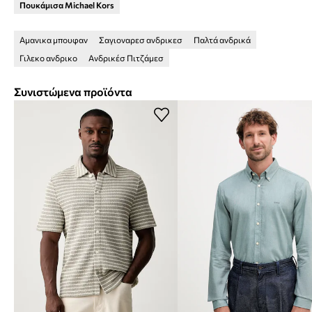
Πουκάμισα Michael Kors
Αμανικα μπουφαν
Σαγιοναρεσ ανδρικεσ
Παλτά ανδρικά
Γιλεκο ανδρικο
Ανδρικέσ Πιτζάμεσ
Συνιστώμενα προϊόντα