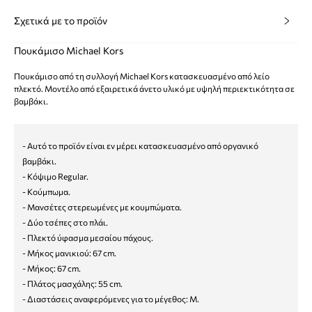
Σχετικά με το προϊόν
Πουκάμισο Michael Kors
Πουκάμισο από τη συλλογή Michael Kors κατασκευασμένο από λείο
πλεκτό. Μοντέλο από εξαιρετικά άνετο υλικό με υψηλή περιεκτικότητα σε
βαμβάκι.
- Αυτό το προϊόν είναι εν μέρει κατασκευασμένο από οργανικό
βαμβάκι.
- Κόψιμο Regular.
- Κούμπωμα.
- Μανσέτες στερεωμένες με κουμπώματα.
- Δύο τσέπες στο πλάι.
- Πλεκτό ύφασμα μεσαίου πάχους.
- Μήκος μανικιού: 67 cm.
- Μήκος: 67 cm.
- Πλάτος μασχάλης: 55 cm.
- Διαστάσεις αναφερόμενες για το μέγεθος: M.