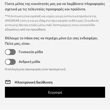
Γίνετε μέλος της κοινότητάς μας για να λαμβάνετε πληροφορίες
σχετικά με τις τελευταίες προσφορές και προϊόντα.
**Η έκπτωση είναι εφάπαξ και ισχύει για μη εκπτωτικά προϊόντα της
ANSWEAR.com.cy και με ελάχιστο όριο αγοράς τα 80 ευρώ. Ο κωδικός
έκπτωσης θα σας σταλεί μέσω mail. Λεπτομέρειες στην ιστοσελίδα:
εξαιρέσεις από την προώθηση
.
Θέλουμε το inbox σας να περιέχει μόνο ό,τι σας ενδιαφέρει.
Πείτε μας, είναι:
Γυναικεία μόδα
Ανδρική μόδα
Η επιλογή μιας προσφοράς είναι προαιρετική
Εγγραφή