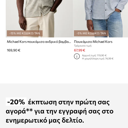
-15% ΜΕ ΚΩΔΙΚΟ: TAN
-5% ΜΕ ΚΩΔΙΚΟ: TAN
Michael Kors πουκάμισο ανδρικό βαμβακερό
Πουκάμισο Michael Kors
Τρέχουσα τιμή:
169,90 €
67,99 €
Αρχική τιμή:
119,90 €
Η χαμηλότερη τιμή:
74,99 €
-20%
έκπτωση στην πρώτη σας
αγορά** για την εγγραφή σας στο
ενημερωτικό μας δελτίο.