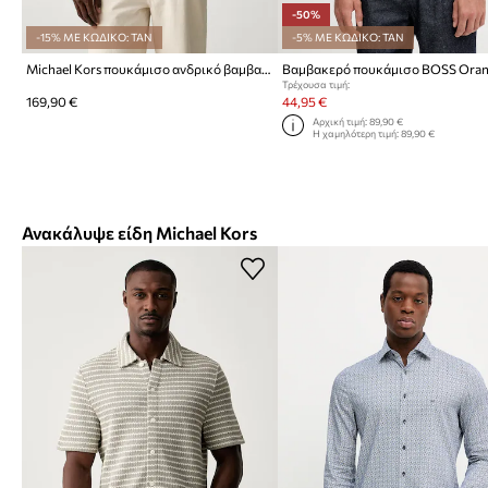
-50%
-15% ΜΕ ΚΩΔΙΚΟ: TAN
-5% ΜΕ ΚΩΔΙΚΟ: TAN
Michael Kors πουκάμισο ανδρικό βαμβακερό
Τρέχουσα τιμή:
169,90 €
44,95 €
Αρχική τιμή:
89,90 €
Η χαμηλότερη τιμή:
89,90 €
Ανακάλυψε είδη Michael Kors