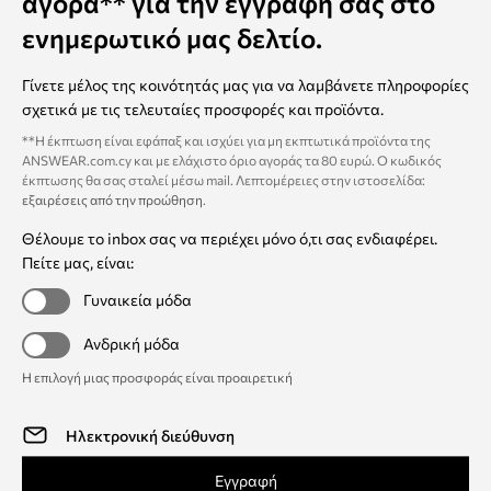
αγορά** για την εγγραφή σας στο
ενημερωτικό μας δελτίο.
Γίνετε μέλος της κοινότητάς μας για να λαμβάνετε πληροφορίες
σχετικά με τις τελευταίες προσφορές και προϊόντα.
**Η έκπτωση είναι εφάπαξ και ισχύει για μη εκπτωτικά προϊόντα της
ANSWEAR.com.cy και με ελάχιστο όριο αγοράς τα 80 ευρώ. Ο κωδικός
έκπτωσης θα σας σταλεί μέσω mail. Λεπτομέρειες στην ιστοσελίδα:
εξαιρέσεις από την προώθηση
.
Θέλουμε το inbox σας να περιέχει μόνο ό,τι σας ενδιαφέρει.
Πείτε μας, είναι:
Γυναικεία μόδα
Ανδρική μόδα
Η επιλογή μιας προσφοράς είναι προαιρετική
Εγγραφή