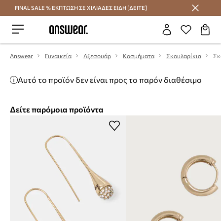
FINAL SALE % ΕΚΠΤΩΣΗ ΣΕ ΧΙΛΙΑΔΕΣ ΕΙΔΗ [ΔΕΙΤΕ]
Εξοικονομήστε με το Answear Club
Answear
Γυναικεία
Αξεσουάρ
Κοσμήματα
Σκουλαρίκια
Σκ
Αυτό το προϊόν δεν είναι προς το παρόν διαθέσιμο
Δείτε παρόμοια προϊόντα