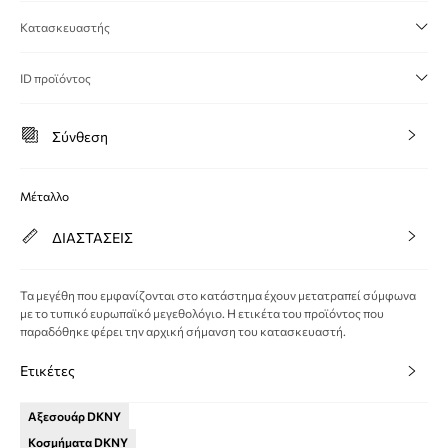
Κατασκευαστής
ID προϊόντος
Σύνθεση
Μέταλλο
ΔΙΑΣΤΑΣΕΙΣ
Τα μεγέθη που εμφανίζονται στο κατάστημα έχουν μετατραπεί σύμφωνα
με το τυπικό ευρωπαϊκό μεγεθολόγιο. Η ετικέτα του προϊόντος που
παραδόθηκε φέρει την αρχική σήμανση του κατασκευαστή.
Ετικέτες
Αξεσουάρ DKNY
Κοσμήματα DKNY