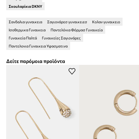
Σκουλαρίκια DKNY
Σανδαλια γυναικεια
Σαγιονάρεσ γυναικειεσ
Κολαν γυναικειο
Ισοθερμικα Γυναικεια
Παντελόνια Φόρμασ Γυναικεία
Γυναικεία Παλτά
Γυναικείες Σαγιονάρες
Παντελονια Γυναικεια Υφασματινα
Δείτε παρόμοια προϊόντα