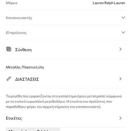
Μάρκα
Lauren Ralph Lauren
Κατασκευαστής
ID προϊόντος
Σύνθεση
Μέταλλο, Πλαστική ύλη
ΔΙΑΣΤΑΣΕΙΣ
Τα μεγέθη που εμφανίζονται στο κατάστημα έχουν μετατραπεί σύμφωνα
με το τυπικό ευρωπαϊκό μεγεθολόγιο. Η ετικέτα του προϊόντος που
παραδόθηκε φέρει την αρχική σήμανση του κατασκευαστή.
Ετικέτες