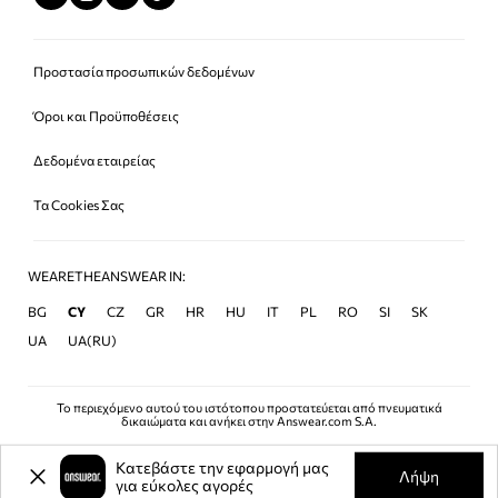
Προστασία προσωπικών δεδομένων
Όροι και Προϋποθέσεις
Δεδομένα εταιρείας
Τα Cookies Σας
WEARETHEANSWEAR IN:
BG
CY
CZ
GR
HR
HU
IT
PL
RO
SI
SK
UA
UA(RU)
Το περιεχόμενο αυτού του ιστότοπου προστατεύεται από πνευματικά
δικαιώματα και ανήκει στην Answear.com S.A.
Κατεβάστε την εφαρμογή μας
Λήψη
για εύκολες αγορές