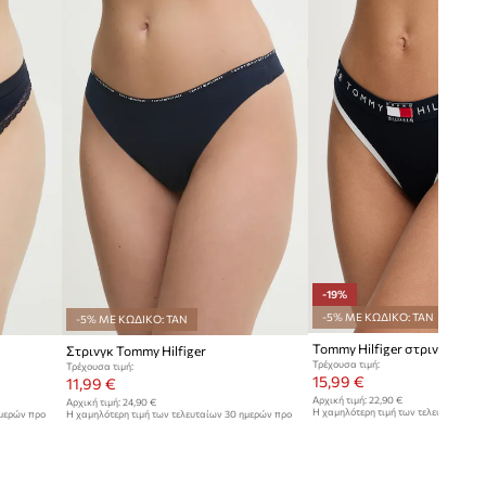
-19%
-5% ΜΕ ΚΩΔΙΚΟ: TAN
-5% ΜΕ ΚΩΔΙΚΟ: TAN
Στρινγκ Tommy Hilfiger
Τρέχουσα τιμή:
Τρέχουσα τιμή:
15,99 €
11,99 €
Αρχική τιμή:
22,90 €
Αρχική τιμή:
24,90 €
Η χαμηλότερη τιμή των τελευταίων 30
ημερών προ
Η χαμηλότερη τιμή των τελευταίων 30 ημερών προ
έκπτωσης:
19,90 €
έκπτωσης:
12,99 €