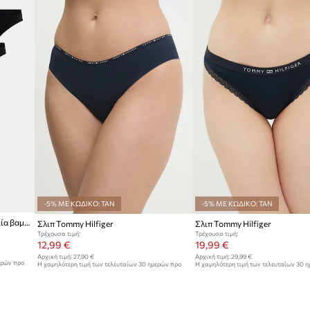
-5% ΜΕ ΚΩΔΙΚΟ: TAN
-5% ΜΕ ΚΩΔΙΚΟ: TAN
Tommy Hilfiger στρινγκ Γυναικεία βαμβακερά με ελαστάν 5-pack
Σλιπ Tommy Hilfiger
Σλιπ Tommy Hilfiger
Τρέχουσα τιμή:
Τρέχουσα τιμή:
12,99 €
19,99 €
Αρχική τιμή:
27,90 €
Αρχική τιμή:
29,99 €
ερών προ
Η χαμηλότερη τιμή των τελευταίων 30 ημερών προ
Η χαμηλότερη τιμή των τελευταίων 30 
έκπτωσης:
13,99 €
έκπτωσης:
21,99 €