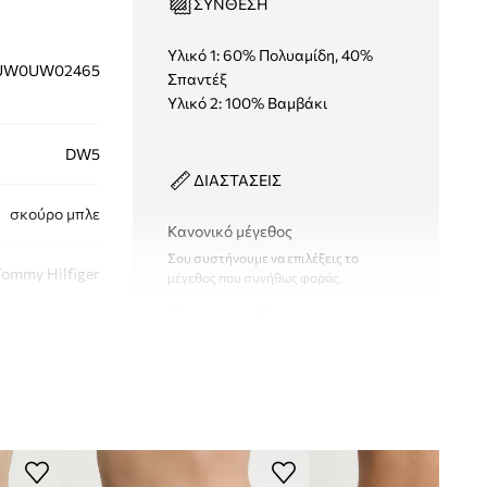
ΣΎΝΘΕΣΗ
Υλικό 1: 60% Πολυαμίδη, 40%
UW0UW02465
Σπαντέξ
Υλικό 2: 100% Βαμβάκι
DW5
ΔΙΑΣΤΑΣΕΙΣ
σκούρο μπλε
Κανονικό μέγεθος
Σου συστήνουμε να επιλέξεις το
ommy Hilfiger
μέγεθος που συνήθως φοράς.
Πίνακας μεγέθους