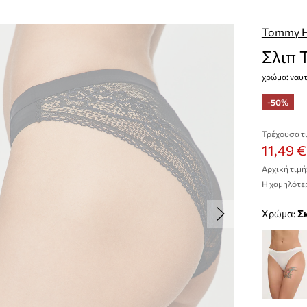
Tommy Hi
Σλιπ 
χρώμα: ναυτ
-50%
Τρέχουσα τι
11,49 €
Αρχική τιμή
Η χαμηλότερ
Χρώμα: