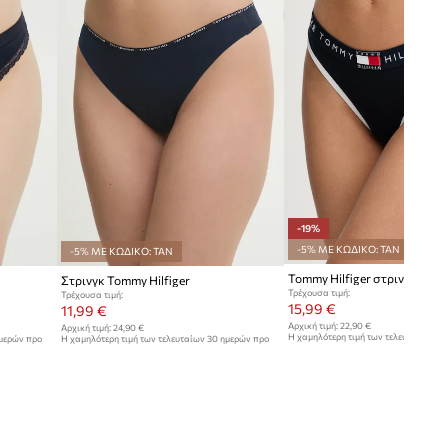
-19%
-5% ΜΕ ΚΩΔΙΚΟ: TAN
-5% ΜΕ ΚΩΔΙΚΟ: TAN
Στρινγκ Tommy Hilfiger
Τρέχουσα τιμή:
Τρέχουσα τιμή:
15,99 €
11,99 €
Αρχική τιμή:
22,90 €
Αρχική τιμή:
24,90 €
Η χαμηλότερη τιμή των τελευταίων 30
ημερών προ
Η χαμηλότερη τιμή των τελευταίων 30 ημερών προ
έκπτωσης:
19,90 €
έκπτωσης:
12,99 €