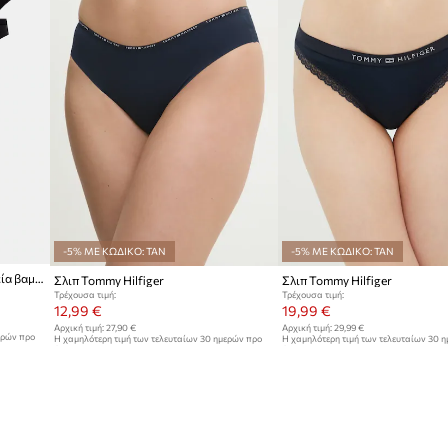
-5% ΜΕ ΚΩΔΙΚΟ: TAN
-5% ΜΕ ΚΩΔΙΚΟ: TAN
Tommy Hilfiger στρινγκ Γυναικεία βαμβακερά με ελαστάν 5-pack
Σλιπ Tommy Hilfiger
Σλιπ Tommy Hilfiger
Τρέχουσα τιμή:
Τρέχουσα τιμή:
12,99 €
19,99 €
Αρχική τιμή:
27,90 €
Αρχική τιμή:
29,99 €
ερών προ
Η χαμηλότερη τιμή των τελευταίων 30 ημερών προ
Η χαμηλότερη τιμή των τελευταίων 30 
έκπτωσης:
13,99 €
έκπτωσης:
21,99 €