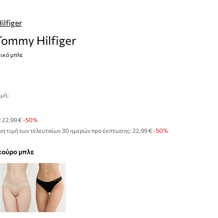
lfiger
Tommy Hilfiger
ικό μπλε
μή:
:
22,99 €
-50%
η τιμή των τελευταίων 30 ημερών προ έκπτωσης:
22,99 €
 -50%
σκούρο μπλε