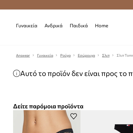
Premium Fashion Benefits
Δωρεάν μεταφορι
Γυναικεία
Ανδρικά
Παιδικά
Home
Answear
Γυναικεία
Ρούχα
Εσώρουχα
Σλιπ
Σλιπ Tomm
Αυτό το προϊόν δεν είναι προς το 
Δείτε παρόμοια προϊόντα