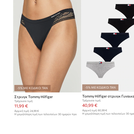
-5% ΜΕ ΚΩΔΙΚΟ: TAN
-5% ΜΕ ΚΩΔΙΚΟ: TAN
Στρινγκ Tommy Hilfiger
Τρέχουσα τιμή:
Τρέχουσα τιμή:
40,99 €
11,99 €
Αρχική τιμή:
60,99 €
Αρχική τιμή:
24,99 €
Η χαμηλότερη τιμή των τελευταίων 30 ημ
Η χαμηλότερη τιμή των τελευταίων 30 ημερών προ
έκπτωσης:
44,99 €
έκπτωσης:
12,99 €