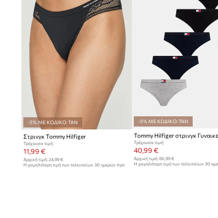
-5% ΜΕ ΚΩΔΙΚΟ: TAN
-5% ΜΕ ΚΩΔΙΚΟ: TAN
Στρινγκ Tommy Hilfiger
Τρέχουσα τιμή:
Τρέχουσα τιμή:
40,99 €
11,99 €
Αρχική τιμή:
60,99 €
Αρχική τιμή:
24,99 €
Η χαμηλότερη τιμή των τελευταίων 30 ημ
Η χαμηλότερη τιμή των τελευταίων 30 ημερών προ
έκπτωσης:
44,99 €
έκπτωσης:
12,99 €