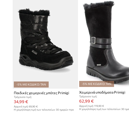
-5% ΜΕ ΚΩΔΙΚΟ: TAN
-5% ΜΕ ΚΩΔΙΚΟ: TAN
Χειμερινά υποδήματα Primigi
Παιδικές χειμερινές μπότες Primigi
Τρέχουσα τιμή:
Τρέχουσα τιμή:
62,99 €
34,99 €
Αρχική τιμή:
119,90 €
Αρχική τιμή:
69,90 €
Η χαμηλότερη τιμή των τελευταίων 30 ημ
Η χαμηλότερη τιμή των τελευταίων 30 ημερών προ
έκπτωσης:
66,99 €
έκπτωσης:
36,99 €