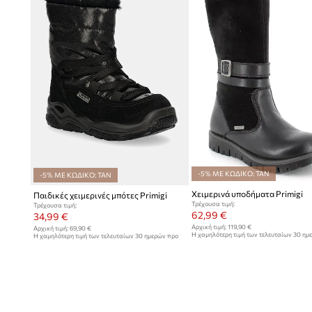
-5% ΜΕ ΚΩΔΙΚΟ: TAN
-5% ΜΕ ΚΩΔΙΚΟ: TAN
Χειμερινά υποδήματα Primigi
Παιδικές χειμερινές μπότες Primigi
Τρέχουσα τιμή:
Τρέχουσα τιμή:
62,99 €
34,99 €
Αρχική τιμή:
119,90 €
Αρχική τιμή:
69,90 €
Η χαμηλότερη τιμή των τελευταίων 30 ημ
Η χαμηλότερη τιμή των τελευταίων 30 ημερών προ
έκπτωσης:
66,99 €
έκπτωσης:
36,99 €