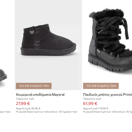
ID προϊόντος
-5% ΜΕ ΚΩΔΙΚΟ: TAN
-5% ΜΕ ΚΩΔΙΚΟ: TAN
Χειμερινά υποδήματα Mayoral
Παιδικές μπότες χιονιού Primi
Τρέχουσα τιμή:
Τρέχουσα τιμή:
27,99 €
61,99 €
Αρχική τιμή:
45,90 €
Αρχική τιμή:
119,90 €
ερών προ
Η χαμηλότερη τιμή των τελευταίων 30 ημερών προ
Η χαμηλότερη τιμή των τελευταίων 30 
έκπτωσης:
28,99 €
έκπτωσης:
65,99 €