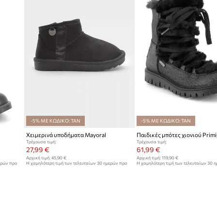
-5% ΜΕ ΚΩΔΙΚΟ: TAN
-5% ΜΕ ΚΩΔΙΚΟ: TAN
Χειμερινά υποδήματα Mayoral
Παιδικές μπότες χιονιού Primi
Τρέχουσα τιμή:
Τρέχουσα τιμή:
27,99 €
61,99 €
Αρχική τιμή:
45,90 €
Αρχική τιμή:
119,90 €
ερών προ
Η χαμηλότερη τιμή των τελευταίων 30 ημερών προ
Η χαμηλότερη τιμή των τελευταίων 30 
έκπτωσης:
28,99 €
έκπτωσης:
65,99 €