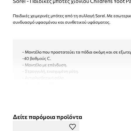
Sorel - Παιδικές μπότες χιονιού Childrens Yoot P
Παιδικές χειμερινές μπότες από τη συλλογή Sorel. Με εσωτερ
συνδυασμό υφασμένου και συνθετικού υφάσματος.
- Μοντέλο που προστατεύει τα πόδια ακόμη και σε εξωτε
-40 βαθμούς C.
- Μοντέλο με επένδυση.
- Στρογγυλή, ενισχυμένη μύτη.
- Αντιολισθητική σόλα.
- Λαστιχένια σόλα.
- Ενισχυμένο φορτί τακουνιού.
- Το μήκος του ένθετου είναι: 13 cm.
- Διαστάσεις αναφερόμενες για το μέγεθος: 25.
Δείτε παρόμοια προϊόντα