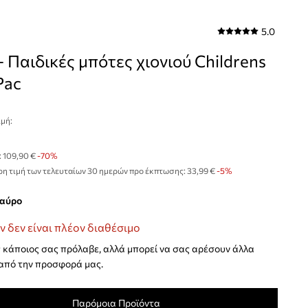
5.0
 - Παιδικές μπότες χιονιού Childrens
Pac
μή:
€
:
109,90 €
-70%
η τιμή των τελευταίων 30 ημερών προ έκπτωσης:
33,99 €
 -5%
μαύρο
ν δεν είναι πλέον διαθέσιμο
κάποιος σας πρόλαβε, αλλά μπορεί να σας αρέσουν άλλα
από την προσφορά μας.
Παρόμοια Προϊόντα