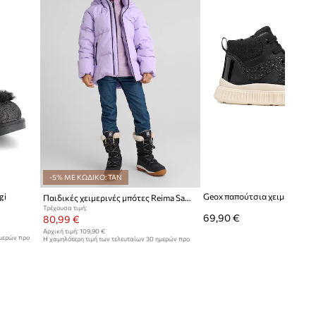
-5% ΜΕ ΚΩΔΙΚΟ: TAN
gi
Παιδικές χειμερινές μπότες Reima Samojedi
Τρέχουσα τιμή:
69,90 €
80,99 €
Αρχική τιμή:
109,90 €
ημερών προ
Η χαμηλότερη τιμή των τελευταίων 30 ημερών προ
έκπτωσης:
85,99 €