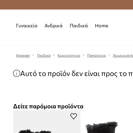
Premium Fashion Benefits
Δωρεάν μεταφορι
Γυναικεία
Ανδρικά
Παιδικά
Home
Answear
Παιδικά
Κοριτσίστικα
Παπούτσια
Χειμερινά π
Αυτό το προϊόν δεν είναι προς το 
Δείτε παρόμοια προϊόντα