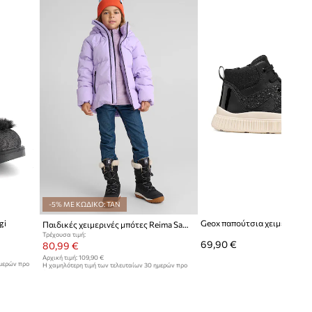
-5% ΜΕ ΚΩΔΙΚΟ: TAN
gi
Παιδικές χειμερινές μπότες Reima Samojedi
Τρέχουσα τιμή:
69,90 €
80,99 €
Αρχική τιμή:
109,90 €
ημερών προ
Η χαμηλότερη τιμή των τελευταίων 30 ημερών προ
έκπτωσης:
85,99 €