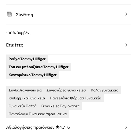
Σύνθεση
100% Βαμβάκι
Ετικέτες
Ρούχα Tommy Hilfiger
Τοπ και μπλουζάκια Tommy Hilfiger
Κοντομάνικο Tommy Hilfiger
Σανδαλια γυναικεια
Σαγιονάρεσ γυναικειεσ
Κολαν γυναικειο
Ισοθερμικα Γυναικεια
Παντελόνια Φόρμασ Γυναικεία
Γυναικεία Παλτά
Γυναικείες Σαγιονάρες
Παντελονια Γυναικεια Υφασματινα
Αξιολογήσεις προϊόντων
4.7
6