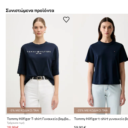
Συνιστώμενα προϊόντα
-5% ΜΕ ΚΩΔΙΚΟ: TAN
-25% ΜΕ ΚΩΔΙΚΟ: TAN
Tommy Hilfiger T-shirt Γυναικείο βαμβακερό
Τρέχουσα τιμή:
28,99 €
59,90 €