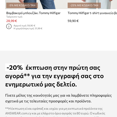
-5% ΜΕ ΚΩΔΙΚΟ: TAN
-25% ΜΕ ΚΩΔΙΚΟ: TAN
Βαμβακερό μπλουζάκι Tommy Hilfiger
Τρέχουσα τιμή:
28,99 €
59,90 €
Αρχική τιμή:
59,90 €
Η χαμηλότερη τιμή:
31,99 €
-20%
έκπτωση στην πρώτη σας
αγορά** για την εγγραφή σας στο
ενημερωτικό μας δελτίο.
Γίνετε μέλος της κοινότητάς μας για να λαμβάνετε πληροφορίες
σχετικά με τις τελευταίες προσφορές και προϊόντα.
**Η έκπτωση είναι εφάπαξ και ισχύει για μη εκπτωτικά προϊόντα της
ANSWEAR.com.cy και με ελάχιστο όριο αγοράς τα 80 ευρώ. Ο κωδικός