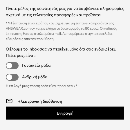
Γίνετε μέλος της κοινότητάς μας για να λαμβάνετε πληροφορίες
σχετικά με τις τελευταίες προσφορές και προϊόντα.
**Η έκπτωση είναι εφάπαξ και ισχύει για μη εκπτωτικά προϊόντα της
ANSWEAR.com.cy και με ελάχιστο όριο αγοράς τα 80 ευρώ. Ο κωδικός
έκπτωσης θα σας σταλεί μέσω mail. Λεπτομέρειες στην ιστοσελίδα:
εξαιρέσεις από την προώθηση
.
Θέλουμε το inbox σας να περιέχει μόνο ό,τι σας ενδιαφέρει.
Πείτε μας, είναι:
Γυναικεία μόδα
Ανδρική μόδα
Η επιλογή μιας προσφοράς είναι προαιρετική
Εγγραφή