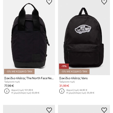
-11%
-5% ΜΕ ΚΩΔΙΚΟ: TAN
-5% ΜΕ ΚΩΔΙΚΟ: TAN
Σακίδιο πλάτης The North Face Never Stop Daypack 20L
Σακίδιο πλάτης Vans
Τρέχουσα τιμή:
Τρέχουσα τιμή:
77,99 €
31,99 €
Αρχική τιμή:
101,99 €
Αρχική τιμή:
44,90 €
Η χαμηλότερη τιμή:
63,99 €
Η χαμηλότερη τιμή:
35,99 €