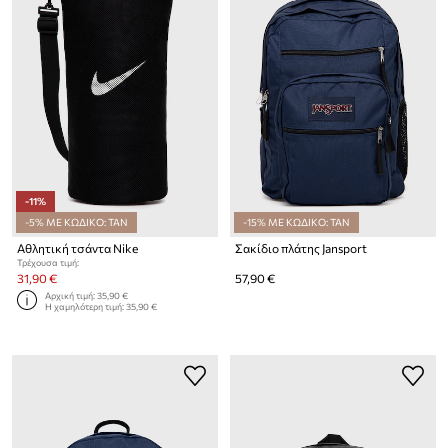
-11%
-5% ΜΕ ΚΩΔΙΚΟ: TAN
-15% ΜΕ ΚΩΔΙΚΟ: TAN
Αθλητική τσάντα Nike
Σακίδιο πλάτης Jansport
Τρέχουσα τιμή:
31,90 €
57,90 €
Αρχική τιμή:
35,90 €
Η χαμηλότερη τιμή:
35,90 €