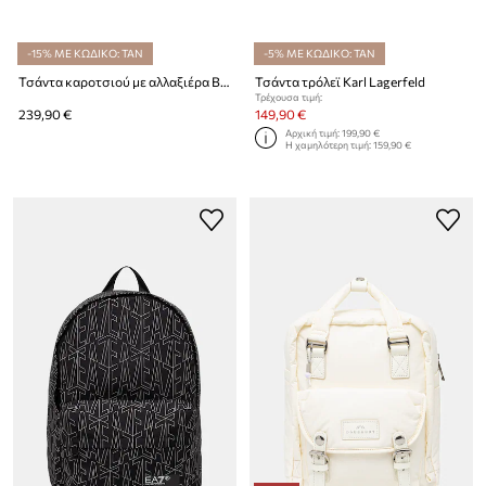
-15% ΜΕ ΚΩΔΙΚΟ: TAN
-5% ΜΕ ΚΩΔΙΚΟ: TAN
Τσάντα καροτσιού με αλλαξιέρα BOSS
Τσάντα τρόλεϊ Karl Lagerfeld
Τρέχουσα τιμή:
239,90 €
149,90 €
Αρχική τιμή:
199,90 €
Η χαμηλότερη τιμή:
159,90 €