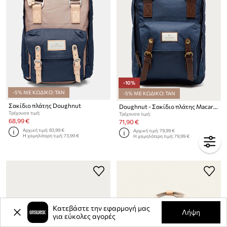
-10%
-5% ΜΕ ΚΩΔΙΚΟ: TAN
-5% ΜΕ ΚΩΔΙΚΟ: TAN
Σακίδιο πλάτης Doughnut
Doughnut - Σακίδιο πλάτης Macaroon
Τρέχουσα τιμή:
Τρέχουσα τιμή:
68,99 €
71,90 €
Αρχική τιμή:
83,99 €
Αρχική τιμή:
79,99 €
Η χαμηλότερη τιμή:
73,99 €
Η χαμηλότερη τιμή:
79,99 €
Κατεβάστε την εφαρμογή μας
Λήψη
για εύκολες αγορές