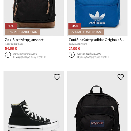
-19%
-35%
-5% ΜΕ ΚΩΔΙΚΟ: TAN
-5% ΜΕ ΚΩΔΙΚΟ: TAN
Σακίδιο πλάτης Jansport
Σακίδιο πλάτης adidas Originals Shadow Original
Τρέχουσα τιμή:
Τρέχουσα τιμή:
54,99 €
21,99 €
Αρχική τιμή:
67,90 €
Αρχική τιμή:
33,99 €
Η χαμηλότερη τιμή:
67,90 €
Η χαμηλότερη τιμή:
33,99 €