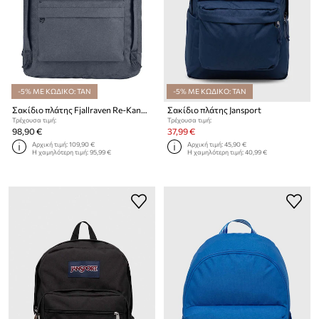
-5% ΜΕ ΚΩΔΙΚΟ: TAN
-5% ΜΕ ΚΩΔΙΚΟ: TAN
Σακίδιο πλάτης Fjallraven Re-Kanken Kanken Hip Pack
Σακίδιο πλάτης Jansport
Τρέχουσα τιμή:
Τρέχουσα τιμή:
98,90 €
37,99 €
Αρχική τιμή:
109,90 €
Αρχική τιμή:
45,90 €
Η χαμηλότερη τιμή:
95,99 €
Η χαμηλότερη τιμή:
40,99 €