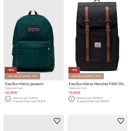
-16%
-11%
-5% ΜΕ ΚΩΔΙΚΟ: TAN
-5% ΜΕ ΚΩΔΙΚΟ: TAN
Σακίδιο πλάτης Jansport
Σακίδιο πλάτης Herschel 11397-00001-OS Retreat Backpack
Τρέχουσα τιμή:
Τρέχουσα τιμή:
30,99 €
79,99 €
Αρχική τιμή:
36,90 €
Αρχική τιμή:
109,90 €
Η χαμηλότερη τιμή:
36,90 €
Η χαμηλότερη τιμή:
89,99 €