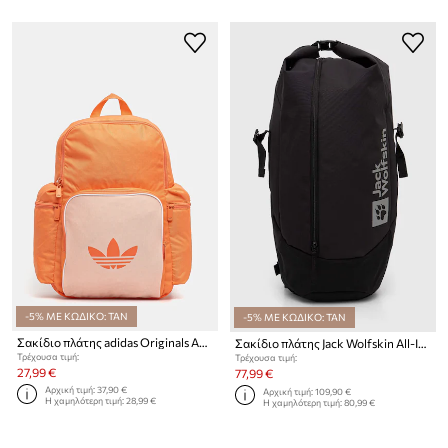
-5% ΜΕ ΚΩΔΙΚΟ: TAN
-5% ΜΕ ΚΩΔΙΚΟ: TAN
Σακίδιο πλάτης adidas Originals Adicolor
Σακίδιο πλάτης Jack Wolfskin All-In Pack 30
Τρέχουσα τιμή:
Τρέχουσα τιμή:
27,99 €
77,99 €
Αρχική τιμή:
37,90 €
Αρχική τιμή:
109,90 €
Η χαμηλότερη τιμή:
28,99 €
Η χαμηλότερη τιμή:
80,99 €