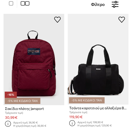
Φίλτρο
-16%
-5% ΜΕ ΚΩΔΙΚΟ: TAN
-5% ΜΕ ΚΩΔΙΚΟ: TAN
Τσάντα καροτσιού με αλλαξιέρα BOSS
Σακίδιο πλάτης Jansport
Τρέχουσα τιμή:
Τρέχουσα τιμή:
119,90 €
30,99 €
Αρχική τιμή:
199,90 €
Αρχική τιμή:
36,90 €
Η χαμηλότερη τιμή:
129,90 €
Η χαμηλότερη τιμή:
36,90 €