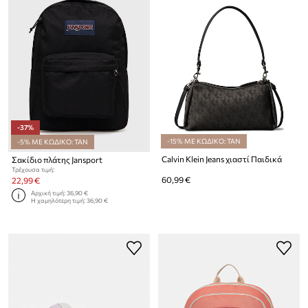
-37%
-15% ΜΕ ΚΩΔΙΚΟ: TAN
-5% ΜΕ ΚΩΔΙΚΟ: TAN
Calvin Klein Jeans χιαστί Παιδικά
Σακίδιο πλάτης Jansport
Τρέχουσα τιμή:
60,99 €
22,99 €
Αρχική τιμή:
36,90 €
Η χαμηλότερη τιμή:
36,90 €