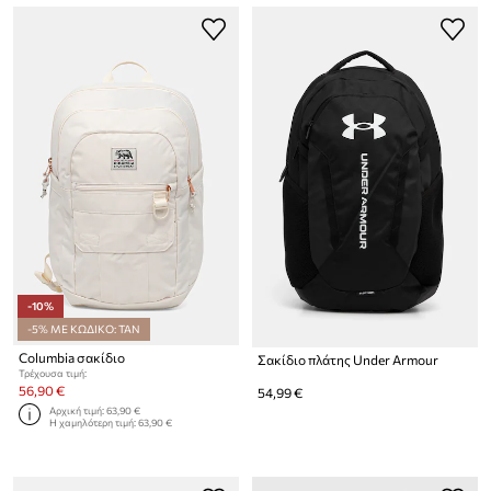
-10%
-5% ΜΕ ΚΩΔΙΚΟ: TAN
Columbia σακίδιο
Σακίδιο πλάτης Under Armour
Τρέχουσα τιμή:
56,90 €
54,99 €
Αρχική τιμή:
63,90 €
Η χαμηλότερη τιμή:
63,90 €