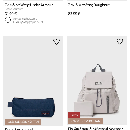
Σακίδιο πλάτης Under Armour
Σακίδιο πλάτης Doughnut
Τρέχουσα τιμή:
31,90 €
83,99 €
Αρχική τιμή:
35,90 €
Η χαμηλότερη τιμή:
27,99 €
-26%
-5% ΜΕ ΚΩΔΙΚΟ: TAN
-25% ΜΕ ΚΩΔΙΚΟ: TAN
Παιδικό σακίδιο Mayoral Newborn
Κασετίνα Jansport