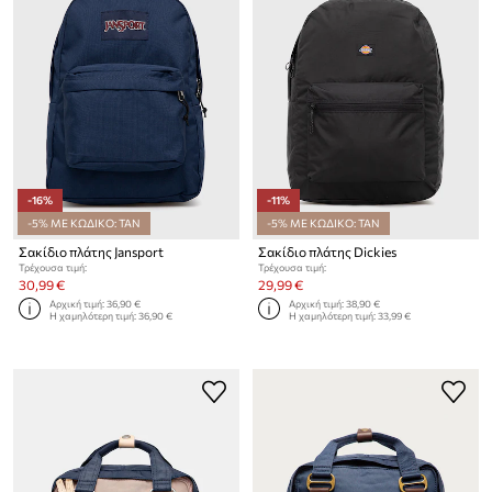
-16%
-11%
-5% ΜΕ ΚΩΔΙΚΟ: TAN
-5% ΜΕ ΚΩΔΙΚΟ: TAN
Σακίδιο πλάτης Jansport
Σακίδιο πλάτης Dickies
Τρέχουσα τιμή:
Τρέχουσα τιμή:
30,99 €
29,99 €
Αρχική τιμή:
36,90 €
Αρχική τιμή:
38,90 €
Η χαμηλότερη τιμή:
36,90 €
Η χαμηλότερη τιμή:
33,99 €