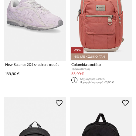
-15%
-5% ΜΕ ΚΩΔΙΚΟ: TAN
New Balance 204 sneakers σουέτ
Columbia σακίδιο
Τρέχουσα τιμή:
139,90 €
53,99 €
Αρχική τιμή:
63,90 €
Η χαμηλότερη τιμή:
63,90 €