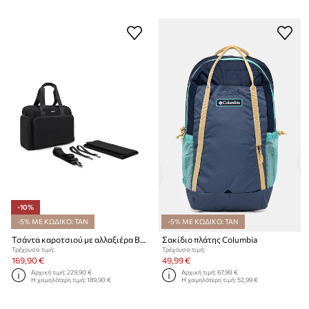
-10%
-5% ΜΕ ΚΩΔΙΚΟ: TAN
-5% ΜΕ ΚΩΔΙΚΟ: TAN
Τσάντα καροτσιού με αλλαξιέρα BOSS
Σακίδιο πλάτης Columbia
Τρέχουσα τιμή:
Τρέχουσα τιμή:
169,90 €
49,99 €
Αρχική τιμή:
229,90 €
Αρχική τιμή:
67,90 €
Η χαμηλότερη τιμή:
189,90 €
Η χαμηλότερη τιμή:
52,99 €