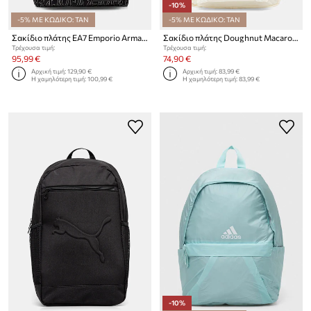
-10%
-5% ΜΕ ΚΩΔΙΚΟ: TAN
-5% ΜΕ ΚΩΔΙΚΟ: TAN
Σακίδιο πλάτης EA7 Emporio Armani
Σακίδιο πλάτης Doughnut Macaroon Mini Beyond The Horizon
Τρέχουσα τιμή:
Τρέχουσα τιμή:
95,99 €
74,90 €
Αρχική τιμή:
129,90 €
Αρχική τιμή:
83,99 €
Η χαμηλότερη τιμή:
100,99 €
Η χαμηλότερη τιμή:
83,99 €
-10%