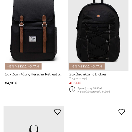
-15% ΜΕ ΚΩΔΙΚΟ: TAN
-5% ΜΕ ΚΩΔΙΚΟ: TAN
Σακίδιο πλάτης Herschel Retreat Small Backpack
Σακίδιο πλάτης Dickies
Τρέχουσα τιμή:
84,90 €
40,99 €
Αρχική τιμή:
68,90 €
Η χαμηλότερη τιμή:
44,99 €