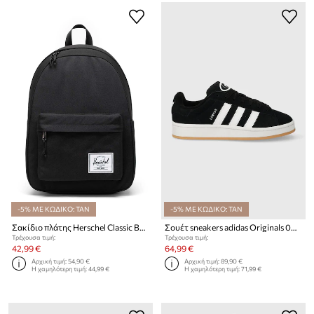
-5% ΜΕ ΚΩΔΙΚΟ: TAN
-5% ΜΕ ΚΩΔΙΚΟ: TAN
Σακίδιο πλάτης Herschel Classic Backpack
Σουέτ sneakers adidas Originals 0Campus 00s
Τρέχουσα τιμή:
Τρέχουσα τιμή:
42,99 €
64,99 €
Αρχική τιμή:
54,90 €
Αρχική τιμή:
89,90 €
Η χαμηλότερη τιμή:
44,99 €
Η χαμηλότερη τιμή:
71,99 €