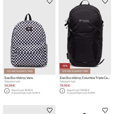
-13%
-5% ΜΕ ΚΩΔΙΚΟ: TAN
-5% ΜΕ ΚΩΔΙΚΟ: TAN
Σακίδιο πλάτης Vans
Σακίδιο πλάτης Columbia Triple Canyon 24L Triple Canyon
Τρέχουσα τιμή:
Τρέχουσα τιμή:
34,99 €
79,99 €
Αρχική τιμή:
40,90 €
Αρχική τιμή:
109,90 €
Η χαμηλότερη τιμή:
35,90 €
Η χαμηλότερη τιμή:
91,99 €