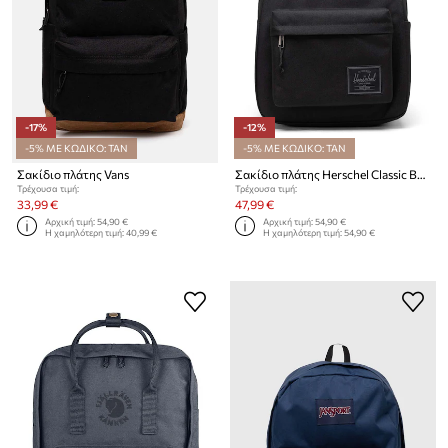
-17%
-12%
-5% ΜΕ ΚΩΔΙΚΟ: TAN
-5% ΜΕ ΚΩΔΙΚΟ: TAN
Σακίδιο πλάτης Vans
Σακίδιο πλάτης Herschel Classic Backpack
Τρέχουσα τιμή:
Τρέχουσα τιμή:
33,99 €
47,99 €
Αρχική τιμή:
54,90 €
Αρχική τιμή:
54,90 €
Η χαμηλότερη τιμή:
40,99 €
Η χαμηλότερη τιμή:
54,90 €