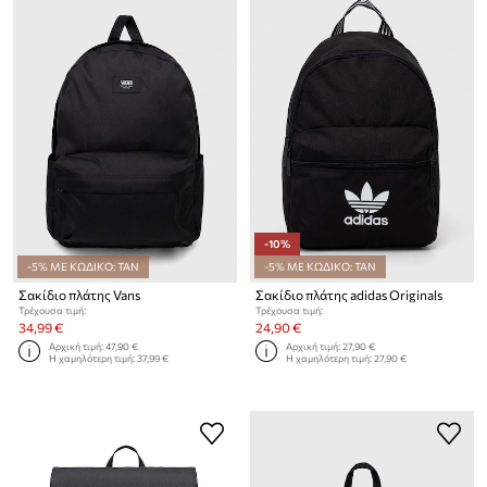
-10%
-5% ΜΕ ΚΩΔΙΚΟ: TAN
-5% ΜΕ ΚΩΔΙΚΟ: TAN
Σακίδιο πλάτης Vans
Σακίδιο πλάτης adidas Originals
Τρέχουσα τιμή:
Τρέχουσα τιμή:
34,99 €
24,90 €
Αρχική τιμή:
47,90 €
Αρχική τιμή:
27,90 €
Η χαμηλότερη τιμή:
37,99 €
Η χαμηλότερη τιμή:
27,90 €