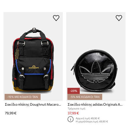
-23%
-15% ΜΕ ΚΩΔΙΚΟ: TAN
-5% ΜΕ ΚΩΔΙΚΟ: TAN
Σακίδιο πλάτης Doughnut Macaroon You-Niverse Macaroon You-Niverse 16L
Σακίδιο πλάτης adidas Originals Adicolor
Τρέχουσα τιμή:
79,99 €
37,99 €
Αρχική τιμή:
49,90 €
Η χαμηλότερη τιμή:
49,90 €