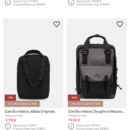
Αρχική τιμή:
101,99 €
Αρχική τιμή:
199,90 €
Η χαμηλότερη τιμή:
69,99 €
Η χαμηλότερη τιμή:
139,90 €
-11%
-10%
-5% ΜΕ ΚΩΔΙΚΟ: TAN
-5% ΜΕ ΚΩΔΙΚΟ: TAN
Σακίδιο πλάτης adidas Originals
Σακίδιο πλάτης Doughnut Macaroon Street Cruise III
Τρέχουσα τιμή:
Τρέχουσα τιμή:
37,99 €
79,90 €
Αρχική τιμή:
49,90 €
Αρχική τιμή:
88,99 €
Η χαμηλότερη τιμή:
42,99 €
Η χαμηλότερη τιμή:
88,99 €