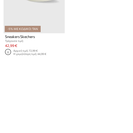
-5% ΜΕ ΚΩΔΙΚΟ: TAN
Sneakers Skechers
Τρέχουσα τιμή:
42,99 €
Αρχική τιμή:
72,99 €
Η χαμηλότερη τιμή:
44,99 €