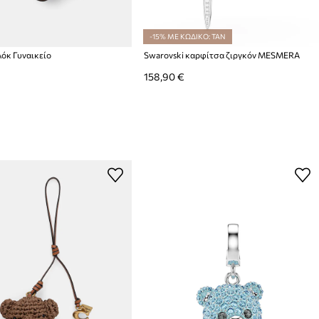
-15% ΜΕ ΚΩΔΙΚΟ: TAN
λόκ Γυναικείο
Swarovski καρφίτσα ζιργκόν MESMERA
158,90 €