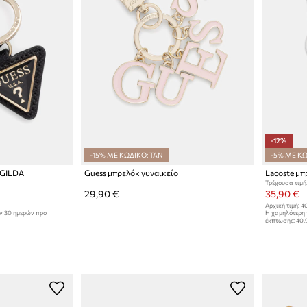
-12%
-15% ΜΕ ΚΩΔΙΚΟ: TAN
-5% ΜΕ ΚΩ
 GILDA
Guess μπρελόκ γυναικείο
Lacoste μπ
Τρέχουσα τιμή
29,90 €
35,90 €
Αρχική τιμή:
40
ων 30 ημερών προ
Η χαμηλότερη 
έκπτωσης:
40,