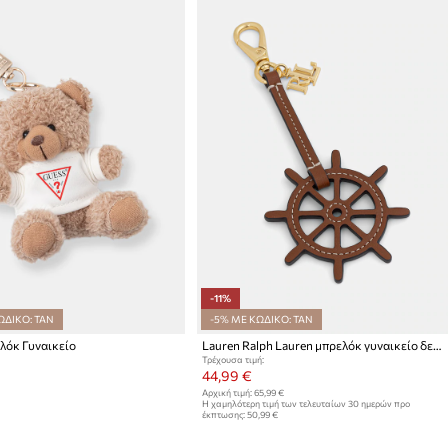
-11%
ΩΔΙΚΟ: TAN
-5% ΜΕ ΚΩΔΙΚΟ: TAN
λόκ Γυναικείο
Lauren Ralph Lauren μπρελόκ γυναικείο δερμάτινο
Τρέχουσα τιμή:
44,99 €
Αρχική τιμή:
65,99 €
Η χαμηλότερη τιμή των τελευταίων 30 ημερών προ
έκπτωσης:
50,99 €