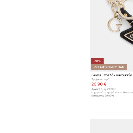
-10%
-5% ΜΕ ΚΩΔΙΚΟ: TAN
Guess μπρελόκ γυναικείο
Τρέχουσα τιμή:
26,90 €
Αρχική τιμή:
29,90 €
Η χαμηλότερη τιμή των τελευταί
έκπτωσης:
29,90 €