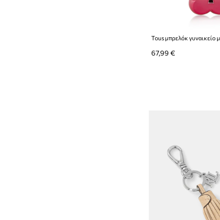
Tous μπρελόκ γυναικείο 
67,99 €