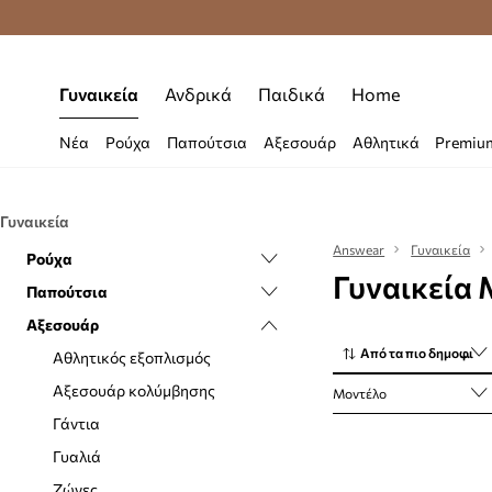
Premium Fashion Benefits
Δωρεάν μεταφορι
Γυναικεία
Ανδρικά
Παιδικά
Home
Νέα
Ρούχα
Παπούτσια
Αξεσουάρ
Αθλητικά
Premiu
Γυναικεία
Answear
Γυναικεία
Ρούχα
Γυναικεία 
Παπούτσια
Εσώρουχα
Αξεσουάρ
Κάλτσες
Casual και μοκασίνια
Από τα πιο δημοφιλή
Ισοθερμικά εσώρουχα
Αξεσουάρ και φροντίδα
Αθλητικός εξοπλισμός
Μαγιό
Αθλητικά
Αξεσουάρ κολύμβησης
Μοντέλο
Ολόσωμες φόρμες
Γαλότσες
Γάντια
Μπλούζες και πουκάμισα
Μπαλαρίνες
Γυαλιά
Μπουφάν
Εσπαντρίγιες
Ζώνες