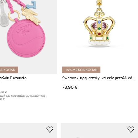
ΔΙΚΟ: TAN
-15% ΜΕ ΚΩΔΙΚΟ: TAN
ρελόκ Γυναικείο
Swarovski κρεμαστό γυναικείο μεταλλικό κρύσταλλο Swarovski MINIONS
:
78,90 €
,99 €
τιμή των τελευταίων 30 ημερών προ
99 €