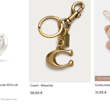
-15% ΜΕ Κ
vski IDYLLIA
Guess μπρε
Coach - Μπρελόκ
31,99 €
58,99 €
ων 30 ημερών προ