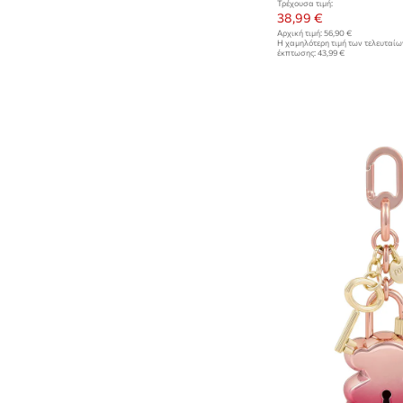
Τρέχουσα τιμή:
38,99 €
Αρχική τιμή:
56,90 €
Η χαμηλότερη τιμή των τελευταί
έκπτωσης:
43,99 €