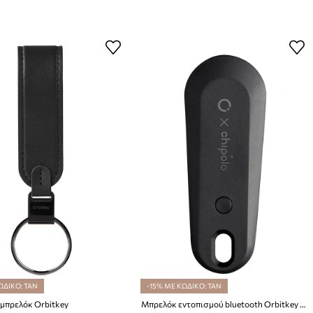
ΩΔΙΚΟ: TAN
-15% ΜΕ ΚΩΔΙΚΟ: TAN
μπρελόκ Orbitkey
Μπρελόκ εντοπισμού bluetooth Orbitkey x Chipolo 6,5 x 2,5 cm