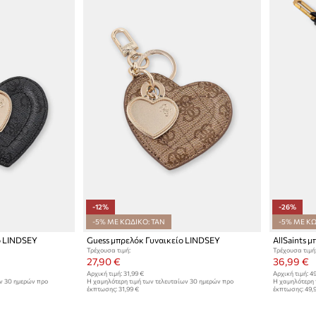
-12%
-26%
-5% ΜΕ ΚΩΔΙΚΟ: TAN
-5% ΜΕ ΚΩ
ο LINDSEY
Guess μπρελόκ Γυναικείο LINDSEY
Τρέχουσα τιμή:
Τρέχουσα τιμή
27,90 €
36,99 €
Αρχική τιμή:
31,99 €
Αρχική τιμή:
49
ων 30 ημερών προ
Η χαμηλότερη τιμή των τελευταίων 30 ημερών προ
Η χαμηλότερη 
έκπτωσης:
31,99 €
έκπτωσης:
49,