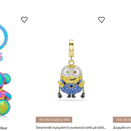
-15% ΜΕ ΚΩΔΙΚΟ: TAN
-15% ΜΕ Κ
Swarovski κρεμαστό γυναικείο από μέταλλο με κρύσταλλο Swarovski MINIONS
Δερμάτινο 
 Bear