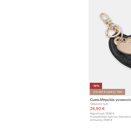
-10%
-5% ΜΕ ΚΩΔΙΚΟ: TAN
Guess Μπρελόκ γυναικεί
Τρέχουσα τιμή:
26,90 €
Αρχική τιμή:
29,90 €
Η χαμηλότερη τιμή των τελευταί
έκπτωσης:
29,90 €