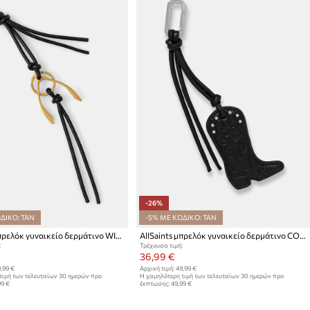
-26%
ΔΙΚΟ: TAN
-5% ΜΕ ΚΩΔΙΚΟ: TAN
AllSaints μπρελόκ γυναικείο δερμάτινο WISHBONE
AllSaints μπρελόκ γυναικείο δερμάτινο COWBOY
:
Τρέχουσα τιμή:
36,99 €
,99 €
Αρχική τιμή:
49,99 €
τιμή των τελευταίων 30 ημερών προ
Η χαμηλότερη τιμή των τελευταίων 30 ημερών προ
99 €
έκπτωσης:
49,99 €