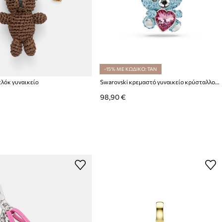
-15% ΜΕ ΚΩΔΙΚΟ: TAN
λόκ γυναικείο
Swarovski κρεμαστό γυναικείο κρύσταλλο Swarovski IDYLLIA F
98,90 €