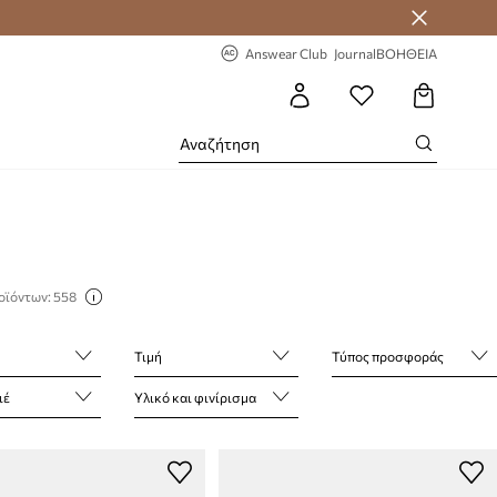
 Answear Club
-20% στην πρώτη παραγγελία
Answear Club
Journal
ΒΟΗΘΕΙΑ
οϊόντων: 558
Τιμή
Τύπος προσφοράς
ιέ
Υλικό και φινίρισμα