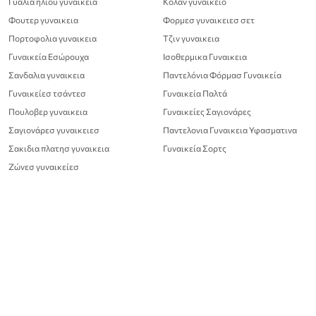
Γυαλια ηλιου γυναικεια
Κολαν γυναικειο
Φουτερ γυναικεια
Φορμεσ γυναικειεσ σετ
Πορτοφολια γυναικεια
Τζιν γυναικεια
Γυναικεία Εσώρουχα
Ισοθερμικα Γυναικεια
Σανδαλια γυναικεια
Παντελόνια Φόρμασ Γυναικεία
Γυναικείεσ τσάντεσ
Γυναικεία Παλτά
Πουλοβερ γυναικεια
Γυναικείες Σαγιονάρες
Σαγιονάρεσ γυναικειεσ
Παντελονια Γυναικεια Υφασματινα
Σακιδια πλατησ γυναικεια
Γυναικεία Σορτς
Ζώνεσ γυναικείεσ