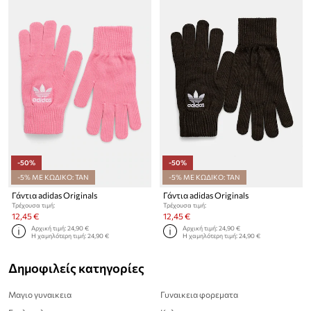
-50%
-50%
-5% ΜΕ ΚΩΔΙΚΟ: TAN
-5% ΜΕ ΚΩΔΙΚΟ: TAN
Γάντια adidas Originals
Γάντια adidas Originals
Τρέχουσα τιμή:
Τρέχουσα τιμή:
12,45 €
12,45 €
Αρχική τιμή:
24,90 €
Αρχική τιμή:
24,90 €
Η χαμηλότερη τιμή:
24,90 €
Η χαμηλότερη τιμή:
24,90 €
Δημοφιλείς κατηγορίες
Μαγιο γυναικεια
Γυναικεια φορεματα