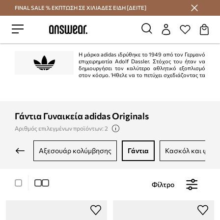
FINAL SALE % ΕΚΠΤΩΣΗ ΣΕ ΧΙΛΙΑΔΕΣ ΕΙΔΗ [ΔΕΙΤΕ]
Εξοικονομήστε με το Answear Club
Η μάρκα adidas ιδρύθηκε το 1949 από τον Γερμανό
επιχειρηματία Adolf Dassler. Στόχος του ήταν να
δημιουργήσει τον καλύτερο αθλητικό εξοπλισμό
στον κόσμο. Ήθελε να το πετύχει σχεδιάζοντας τα
καλύτερα παπούτσια που χρησιμοποιούνται για αθλήματα, προστατεύοντας
τους αθλητές από ατυχήματα και διασφαλίζοντας την υψηλή αντοχή του
προϊόντος. Ο στόχος επιτεύχθηκε στο 100%.
Γάντια Γυναικεία adidas Originals
Αριθμός επιλεγμένων προϊόντων: 2
αξεσουάρ κολύμβησης
γάντια
κασκόλ και φου
Φίλτρο