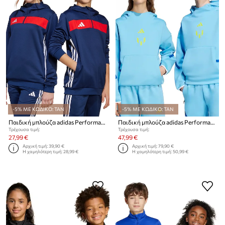
-5% ΜΕ ΚΩΔΙΚΟ: TAN
-5% ΜΕ ΚΩΔΙΚΟ: TAN
Παιδική μπλούζα adidas Performance
Παιδική μπλούζα adidas Performance MESSI
Τρέχουσα τιμή:
Τρέχουσα τιμή:
27,99 €
47,99 €
Αρχική τιμή:
39,90 €
Αρχική τιμή:
79,90 €
Η χαμηλότερη τιμή:
28,99 €
Η χαμηλότερη τιμή:
50,99 €