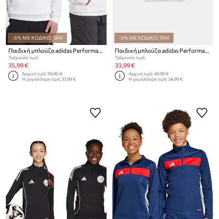
-5% ΜΕ ΚΩΔΙΚΟ: TAN
-5% ΜΕ ΚΩΔΙΚΟ: TAN
Παιδική μπλούζα adidas Performance JUVENTUS
Παιδική μπλούζα adidas Performance
Τρέχουσα τιμή:
Τρέχουσα τιμή:
35,99 €
33,99 €
Αρχική τιμή:
59,90 €
Αρχική τιμή:
49,99 €
Η χαμηλότερη τιμή:
37,99 €
Η χαμηλότερη τιμή:
34,99 €