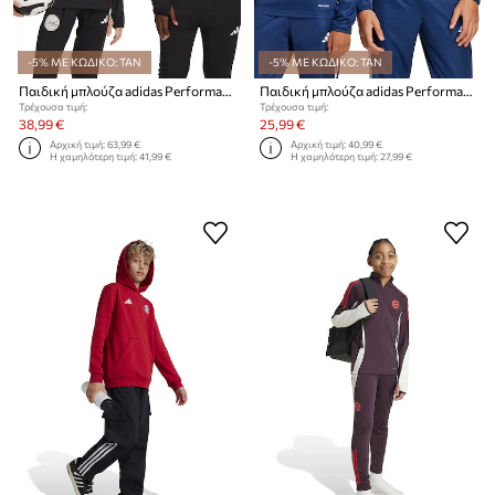
-5% ΜΕ ΚΩΔΙΚΟ: TAN
-5% ΜΕ ΚΩΔΙΚΟ: TAN
Παιδική μπλούζα adidas Performance AJAX
Παιδική μπλούζα adidas Performance
Τρέχουσα τιμή:
Τρέχουσα τιμή:
38,99 €
25,99 €
Αρχική τιμή:
63,99 €
Αρχική τιμή:
40,99 €
Η χαμηλότερη τιμή:
41,99 €
Η χαμηλότερη τιμή:
27,99 €