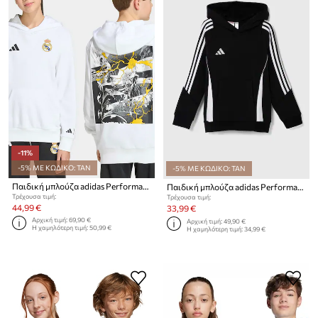
-11%
-5% ΜΕ ΚΩΔΙΚΟ: TAN
-5% ΜΕ ΚΩΔΙΚΟ: TAN
Παιδική μπλούζα adidas Performance REAL MARVEL
Παιδική μπλούζα adidas Performance TIRO24 SWHOODY
Τρέχουσα τιμή:
Τρέχουσα τιμή:
44,99 €
33,99 €
Αρχική τιμή:
69,90 €
Αρχική τιμή:
49,90 €
Η χαμηλότερη τιμή:
50,99 €
Η χαμηλότερη τιμή:
34,99 €