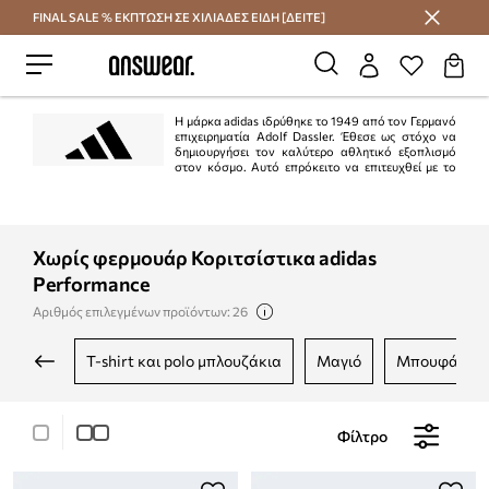
FINAL SALE % ΕΚΠΤΩΣΗ ΣΕ ΧΙΛΙΑΔΕΣ ΕΙΔΗ [ΔΕΙΤΕ]
Εξοικονομήστε με το Answear Club
Η μάρκα adidas ιδρύθηκε το 1949 από τον Γερμανό
επιχειρηματία Adolf Dassler. Έθεσε ως στόχο να
δημιουργήσει τον καλύτερο αθλητικό εξοπλισμό
στον κόσμο. Αυτό επρόκειτο να επιτευχθεί με το
σχεδιασμό των καλύτερων παπουτσιών για αθλητική χρήση, την προστασία
των αθλητών από τραυματισμούς και την εξασφάλιση υψηλής αντοχής των
προϊόντων. Το σχέδιο εκτελέστηκε 100%.
Χωρίς φερμουάρ Κοριτσίστικα adidas
Performance
Αριθμός επιλεγμένων προϊόντων: 26
t-shirt και polo μπλουζάκια
μαγιό
μπουφάν κα
Φίλτρο