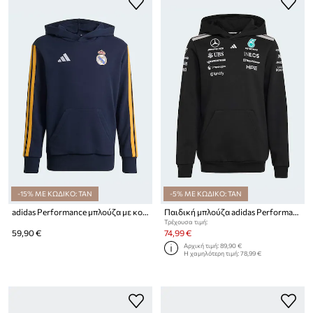
-15% ΜΕ ΚΩΔΙΚΟ: TAN
-5% ΜΕ ΚΩΔΙΚΟ: TAN
adidas Performance μπλούζα με κουκούλα παιδική με βαμβάκι REAL MADRID
Παιδική μπλούζα adidas Performance MERCEDES
Τρέχουσα τιμή:
59,90 €
74,99 €
Αρχική τιμή:
89,90 €
Η χαμηλότερη τιμή:
78,99 €