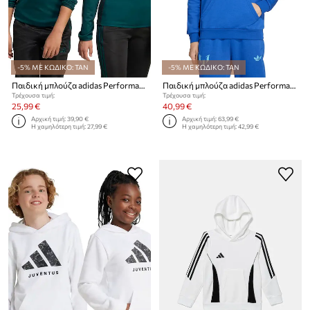
-5% ΜΕ ΚΩΔΙΚΟ: TAN
-5% ΜΕ ΚΩΔΙΚΟ: TAN
Παιδική μπλούζα adidas Performance
Παιδική μπλούζα adidas Performance MESSI
Τρέχουσα τιμή:
Τρέχουσα τιμή:
25,99 €
40,99 €
Αρχική τιμή:
39,90 €
Αρχική τιμή:
63,99 €
Η χαμηλότερη τιμή:
27,99 €
Η χαμηλότερη τιμή:
42,99 €