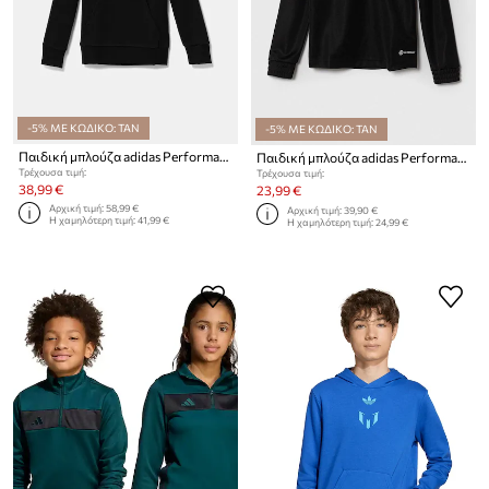
-5% ΜΕ ΚΩΔΙΚΟ: TAN
-5% ΜΕ ΚΩΔΙΚΟ: TAN
Παιδική μπλούζα adidas Performance MERCEDES
Παιδική μπλούζα adidas Performance ENT22 TR TOPY
Τρέχουσα τιμή:
Τρέχουσα τιμή:
38,99 €
23,99 €
Αρχική τιμή:
58,99 €
Αρχική τιμή:
39,90 €
Η χαμηλότερη τιμή:
41,99 €
Η χαμηλότερη τιμή:
24,99 €