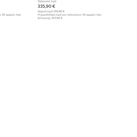
Τρέχουσα τιμή:
335,90 €
Αρχική τιμή:
559,90 €
ων 30 ημερών προ
Η χαμηλότερη τιμή των τελευταίων 30 ημερών προ
έκπτωσης:
307,90 €