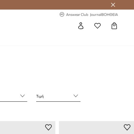
 Answear Club
-20% στην πρώτη παραγγελία
Answear Club
Journal
ΒΟΗΘΕΙΑ
Τιμή