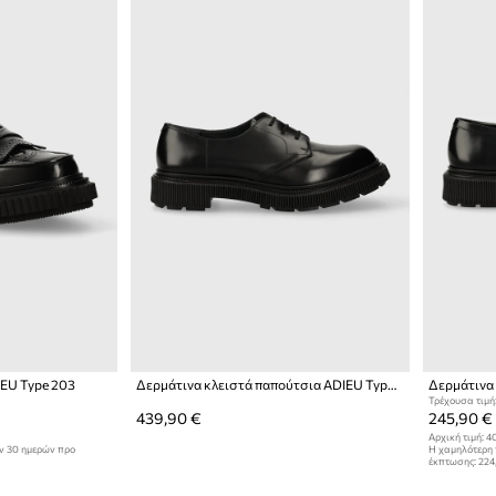
IEU Type 203
Δερμάτινα κλειστά παπούτσια ADIEU Type 132
Δερμάτινα 
Τρέχουσα τιμή
439,90 €
245,90 €
Αρχική τιμή:
40
ων 30 ημερών προ
Η χαμηλότερη 
έκπτωσης:
224