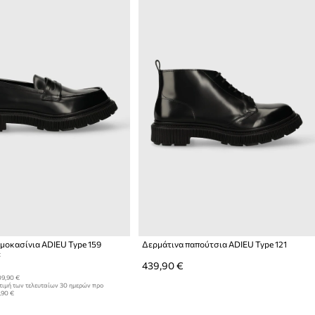
μοκασίνια ADIEU Type 159
Δερμάτινα παπούτσια ADIEU Type 121
:
439,90 €
9,90 €
τιμή των τελευταίων 30 ημερών προ
,90 €