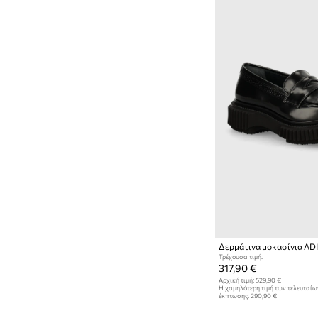
Δερμάτινα μοκασίνια AD
Τρέχουσα τιμή:
317,90 €
Αρχική τιμή:
529,90 €
Η χαμηλότερη τιμή των τελευταί
έκπτωσης:
290,90 €