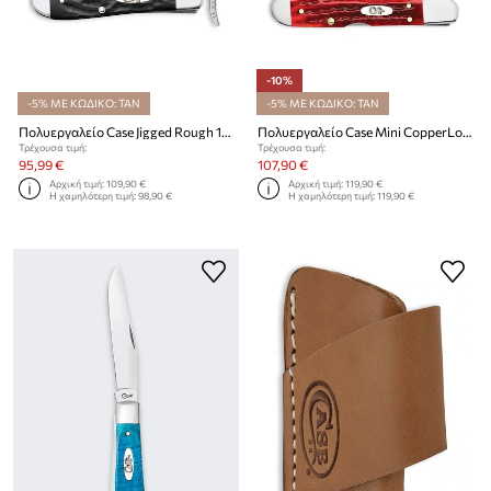
-10%
-5% ΜΕ ΚΩΔΙΚΟ: TAN
-5% ΜΕ ΚΩΔΙΚΟ: TAN
Πολυεργαλείο Case Jigged Rough 10,7 cm
Πολυεργαλείο Case Mini CopperLock® 9,2 cm
Τρέχουσα τιμή:
Τρέχουσα τιμή:
95,99 €
107,90 €
Αρχική τιμή:
109,90 €
Αρχική τιμή:
119,90 €
Η χαμηλότερη τιμή:
98,90 €
Η χαμηλότερη τιμή:
119,90 €