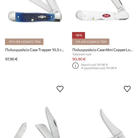
-10%
-15% ΜΕ ΚΩΔΙΚΟ: TAN
-5% ΜΕ ΚΩΔΙΚΟ: TAN
Πολυεργαλείο Case Trapper 10,5 cm
Πολυεργαλείο Case Mini CopperLock® 9,2 cm
Τρέχουσα τιμή:
97,90 €
90,90 €
Αρχική τιμή:
101,90 €
Η χαμηλότερη τιμή:
101,90 €