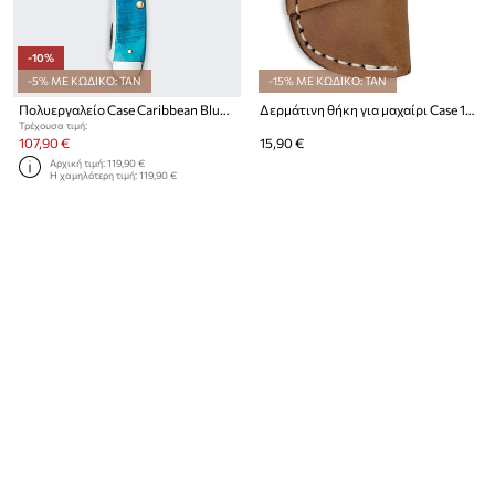
-10%
-5% ΜΕ ΚΩΔΙΚΟ: TAN
-15% ΜΕ ΚΩΔΙΚΟ: TAN
Πολυεργαλείο Case Caribbean Blue Bone Sawcut Jig RussLock 10,7 cm
Δερμάτινη θήκη για μαχαίρι Case 12 x 7 cm
Τρέχουσα τιμή:
107,90 €
15,90 €
Αρχική τιμή:
119,90 €
Η χαμηλότερη τιμή:
119,90 €