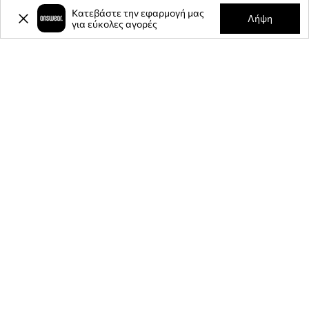
Κατεβάστε την εφαρμογή μας
Λήψη
για εύκολες αγορές
-20%
έκπτωση στην πρώτη σας
αγορά** για την εγγραφή σας στο
ενημερωτικό μας δελτίο.
Γίνετε μέλος της κοινότητάς μας για να λαμβάνετε πληροφορίες
σχετικά με τις τελευταίες προσφορές και προϊόντα.
**Η έκπτωση είναι εφάπαξ και ισχύει για μη εκπτωτικά προϊόντα της
ANSWEAR.com.cy και με ελάχιστο όριο αγοράς τα 80 ευρώ. Ο κωδικός