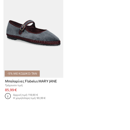
-5% ΜΕ ΚΩΔΙΚΟ: TAN
Μπαλαρίνες Flabelus MARY JANE
Τρέχουσα τιμή:
85,99 €
Αρχική τιμή:
118,90 €
Η χαμηλότερη τιμή:
90,99 €