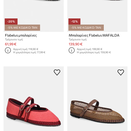
-20%
-12%
-5% ΜΕ ΚΩΔΙΚΟ: TAN
-5% ΜΕ ΚΩΔΙΚΟ: TAN
Flabelus μπαλαρίνες
Μπαλαρίνες Flabelus MAFALDA
Τρέχουσα τιμή:
Τρέχουσα τιμή:
61,99 €
139,90 €
Αρχική τιμή:
118,90 €
Αρχική τιμή:
199,90 €
Η χαμηλότερη τιμή:
77,99 €
Η χαμηλότερη τιμή:
159,90 €