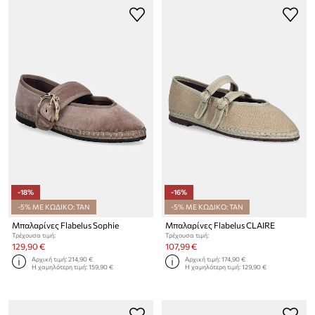
-18%
-16%
-5% ΜΕ ΚΩΔΙΚΟ: TAN
-5% ΜΕ ΚΩΔΙΚΟ: TAN
Μπαλαρίνες Flabelus Sophie
Μπαλαρίνες Flabelus CLAIRE
Τρέχουσα τιμή:
Τρέχουσα τιμή:
129,90 €
107,99 €
Αρχική τιμή:
214,90 €
Αρχική τιμή:
174,90 €
Η χαμηλότερη τιμή:
159,90 €
Η χαμηλότερη τιμή:
129,90 €