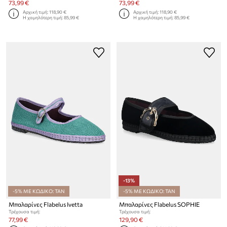
73,99 €
73,99 €
Αρχική τιμή:
118,90 €
Αρχική τιμή:
118,90 €
Η χαμηλότερη τιμή:
85,99 €
Η χαμηλότερη τιμή:
85,99 €
-13%
-5% ΜΕ ΚΩΔΙΚΟ: TAN
-5% ΜΕ ΚΩΔΙΚΟ: TAN
Μπαλαρίνες Flabelus Ivetta
Μπαλαρίνες Flabelus SOPHIE
Τρέχουσα τιμή:
Τρέχουσα τιμή:
77,99 €
129,90 €