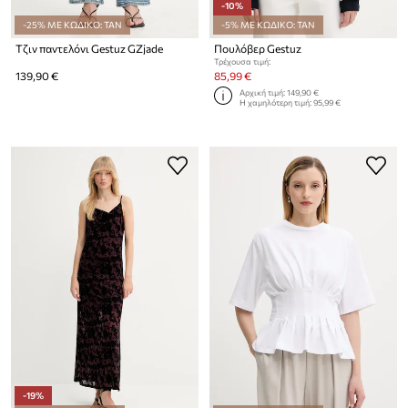
-10%
-25% ΜΕ ΚΩΔΙΚΟ: TAN
-5% ΜΕ ΚΩΔΙΚΟ: TAN
Τζιν παντελόνι Gestuz GZjade
Πουλόβερ Gestuz
Τρέχουσα τιμή:
139,90 €
85,99 €
Αρχική τιμή:
149,90 €
Η χαμηλότερη τιμή:
95,99 €
-19%