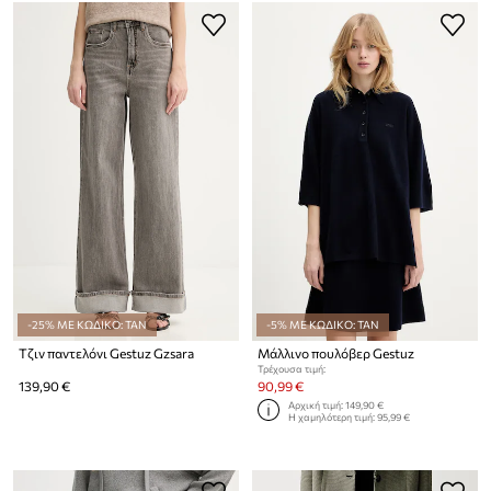
-25% ΜΕ ΚΩΔΙΚΟ: TAN
-5% ΜΕ ΚΩΔΙΚΟ: TAN
Τζιν παντελόνι Gestuz Gzsara
Μάλλινο πουλόβερ Gestuz
Τρέχουσα τιμή:
139,90 €
90,99 €
Αρχική τιμή:
149,90 €
Η χαμηλότερη τιμή:
95,99 €