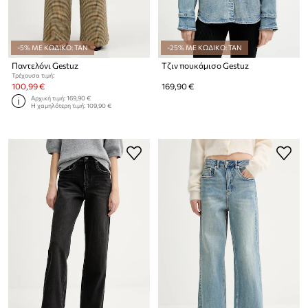
-5% ΜΕ ΚΩΔΙΚΟ: TAN
-25% ΜΕ ΚΩΔΙΚΟ: TAN
Παντελόνι Gestuz
Τζιν πουκάμισο Gestuz
Τρέχουσα τιμή:
100,99 €
169,90 €
Αρχική τιμή:
169,90 €
Η χαμηλότερη τιμή:
109,90 €