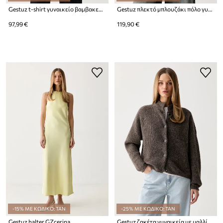
Gestuz t-shirt γυναικείο βαμβακερό με ελαστάν GZbetty
Gestuz πλεκτό μπλουζάκι πόλο γυναικείο με βισκόζη GZtaia
97,99 €
119,90 €
-15% ΜΕ ΚΩΔΙΚΟ: TAN
-25% ΜΕ ΚΩΔΙΚΟ: TAN
Gestuz halter GZcerina
Gestuz ζακέτα γυναικεία με μαλλί