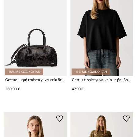
-15% ΜΕ ΚΩΔΙΚΟ: TAN
-15% ΜΕ ΚΩΔΙΚΟ: TAN
Gestuz μικρή τσάντα γυναικεία δερμάτινη GZalex
Gestuz t-shirt γυναικείο με βαμβάκι GZgilsa
269,90 €
47,99 €