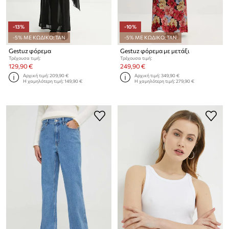
-13%
-10%
-5% ΜΕ ΚΩΔΙΚΟ: TAN
-5% ΜΕ ΚΩΔΙΚΟ: TAN
Gestuz φόρεμα
Gestuz φόρεμα με μετάξι
Τρέχουσα τιμή:
Τρέχουσα τιμή:
129,90 €
249,90 €
Αρχική τιμή:
209,90 €
Αρχική τιμή:
349,90 €
Η χαμηλότερη τιμή:
149,90 €
Η χαμηλότερη τιμή:
279,90 €