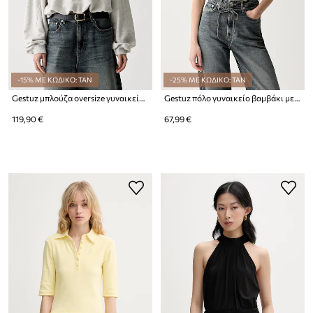
-15% ΜΕ ΚΩΔΙΚΟ: TAN
-25% ΜΕ ΚΩΔΙΚΟ: TAN
Gestuz μπλούζα oversize γυναικεία με βαμβάκι GZkahla
Gestuz πόλο γυναικείο βαμβάκι με ελαστάν GZdrew
119,90 €
67,99 €