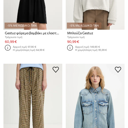
-5% ΜΕ ΚΩΔΙΚΟ: TAN
-5% ΜΕ ΚΩΔΙΚΟ: TAN
Gestuz φόρεμα βαμβάκι με ελαστάν
Μπλούζα Gestuz
Τρέχουσα τιμή:
Τρέχουσα τιμή:
60,99 €
90,99 €
Αρχική τιμή:
97,90 €
Αρχική τιμή:
149,90 €
Η χαμηλότερη τιμή:
64,99 €
Η χαμηλότερη τιμή:
95,99 €