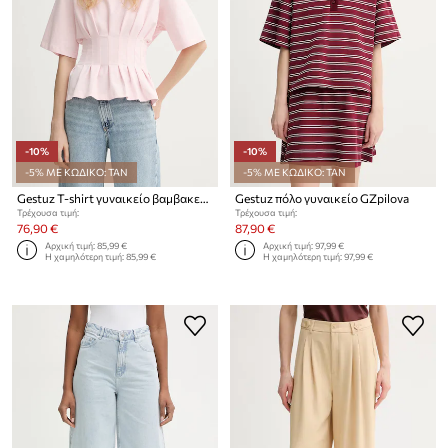
-10%
-10%
-5% ΜΕ ΚΩΔΙΚΟ: TAN
-5% ΜΕ ΚΩΔΙΚΟ: TAN
Gestuz T-shirt γυναικείο βαμβακερό με ελαστάν
Gestuz πόλο γυναικείο GZpilova
Τρέχουσα τιμή:
Τρέχουσα τιμή:
76,90 €
87,90 €
Αρχική τιμή:
85,99 €
Αρχική τιμή:
97,99 €
Η χαμηλότερη τιμή:
85,99 €
Η χαμηλότερη τιμή:
97,99 €