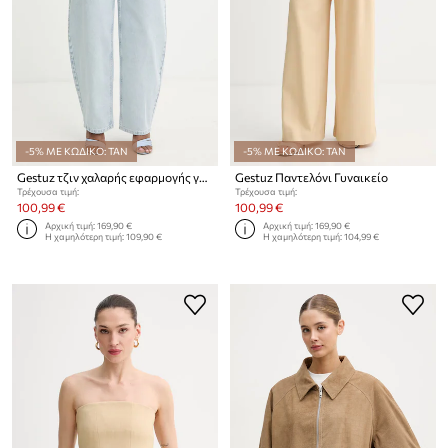
-5% ΜΕ ΚΩΔΙΚΟ: TAN
-5% ΜΕ ΚΩΔΙΚΟ: TAN
Gestuz τζιν χαλαρής εφαρμογής γυναικεία
Gestuz Παντελόνι Γυναικείο
Τρέχουσα τιμή:
Τρέχουσα τιμή:
100,99 €
100,99 €
Αρχική τιμή:
169,90 €
Αρχική τιμή:
169,90 €
Η χαμηλότερη τιμή:
109,90 €
Η χαμηλότερη τιμή:
104,99 €