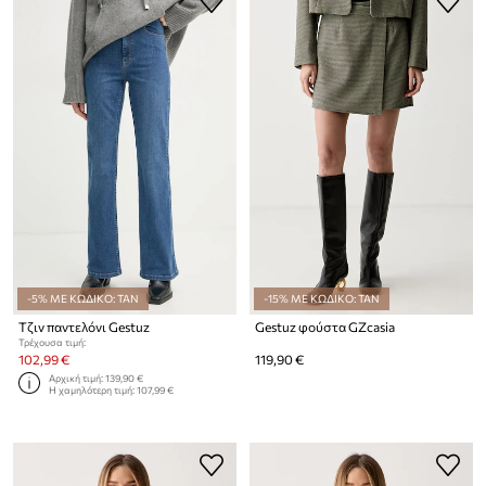
-5% ΜΕ ΚΩΔΙΚΟ: TAN
-15% ΜΕ ΚΩΔΙΚΟ: TAN
Τζιν παντελόνι Gestuz
Gestuz φούστα GZcasia
Τρέχουσα τιμή:
102,99 €
119,90 €
Αρχική τιμή:
139,90 €
Η χαμηλότερη τιμή:
107,99 €