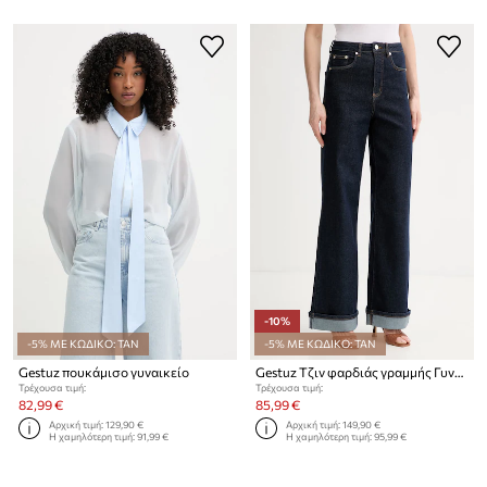
-10%
-5% ΜΕ ΚΩΔΙΚΟ: TAN
-5% ΜΕ ΚΩΔΙΚΟ: TAN
Gestuz πουκάμισο γυναικείο
Gestuz Τζιν φαρδιάς γραμμής Γυναικεία
Τρέχουσα τιμή:
Τρέχουσα τιμή:
82,99 €
85,99 €
Αρχική τιμή:
129,90 €
Αρχική τιμή:
149,90 €
Η χαμηλότερη τιμή:
91,99 €
Η χαμηλότερη τιμή:
95,99 €