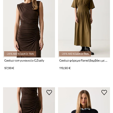
-25% ΜΕ ΚΩΔΙΚΟ: TAN
-25% ΜΕ ΚΩΔΙΚΟ: TAN
Gestuz τοπ γυναικείο GZsaily
Gestuz φόρεμα flared βαμβάκι με ελαστάν GZinez
97,99 €
119,90 €