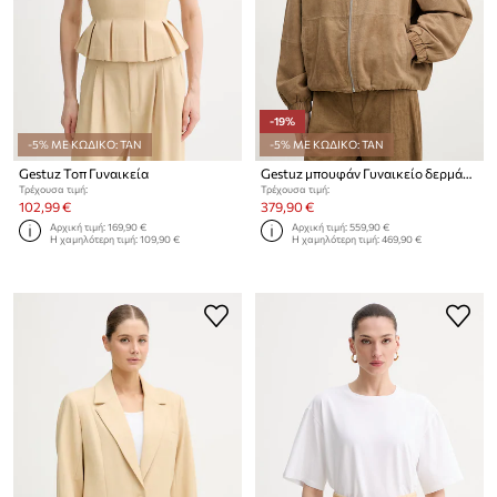
-19%
-5% ΜΕ ΚΩΔΙΚΟ: TAN
-5% ΜΕ ΚΩΔΙΚΟ: TAN
Gestuz Τοπ Γυναικεία
Gestuz μπουφάν Γυναικείο δερμάτινο
Τρέχουσα τιμή:
Τρέχουσα τιμή:
102,99 €
379,90 €
Αρχική τιμή:
169,90 €
Αρχική τιμή:
559,90 €
Η χαμηλότερη τιμή:
109,90 €
Η χαμηλότερη τιμή:
469,90 €