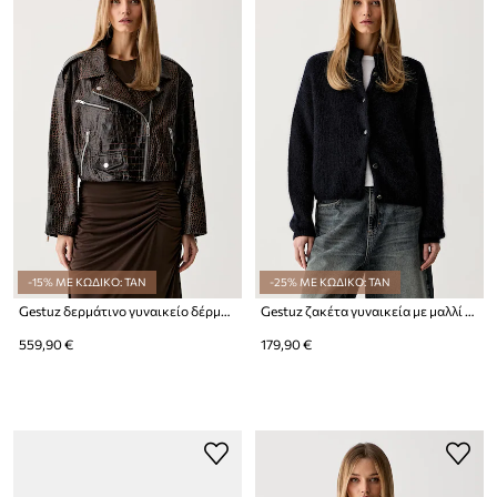
-15% ΜΕ ΚΩΔΙΚΟ: TAN
-25% ΜΕ ΚΩΔΙΚΟ: TAN
Gestuz δερμάτινο γυναικείο δέρμα GZcesi
Gestuz ζακέτα γυναικεία με μαλλί GZdebbie
559,90 €
179,90 €