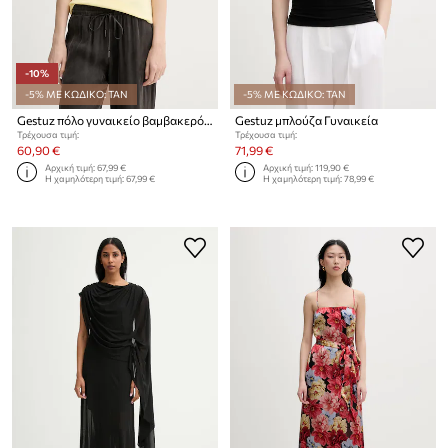
-10%
-5% ΜΕ ΚΩΔΙΚΟ: TAN
-5% ΜΕ ΚΩΔΙΚΟ: TAN
Gestuz πόλο γυναικείο βαμβακερό με ελαστάν GZdrew
Gestuz μπλούζα Γυναικεία
Τρέχουσα τιμή:
Τρέχουσα τιμή:
60,90 €
71,99 €
Αρχική τιμή:
67,99 €
Αρχική τιμή:
119,90 €
Η χαμηλότερη τιμή:
67,99 €
Η χαμηλότερη τιμή:
78,99 €