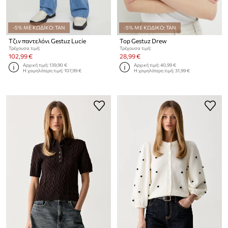
-5% ΜΕ ΚΩΔΙΚΟ: TAN
-5% ΜΕ ΚΩΔΙΚΟ: TAN
Τζιν παντελόνι Gestuz Lucie
Top Gestuz Drew
Τρέχουσα τιμή:
Τρέχουσα τιμή:
102,99 €
28,99 €
Αρχική τιμή:
139,90 €
Αρχική τιμή:
40,99 €
Η χαμηλότερη τιμή:
107,99 €
Η χαμηλότερη τιμή:
31,99 €