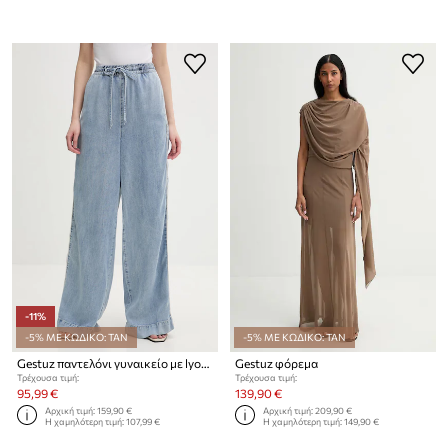
-11%
-5% ΜΕ ΚΩΔΙΚΟ: TAN
-5% ΜΕ ΚΩΔΙΚΟ: TAN
Gestuz παντελόνι γυναικείο με lyocell
Gestuz φόρεμα
Τρέχουσα τιμή:
Τρέχουσα τιμή:
95,99 €
139,90 €
Αρχική τιμή:
159,90 €
Αρχική τιμή:
209,90 €
Η χαμηλότερη τιμή:
107,99 €
Η χαμηλότερη τιμή:
149,90 €