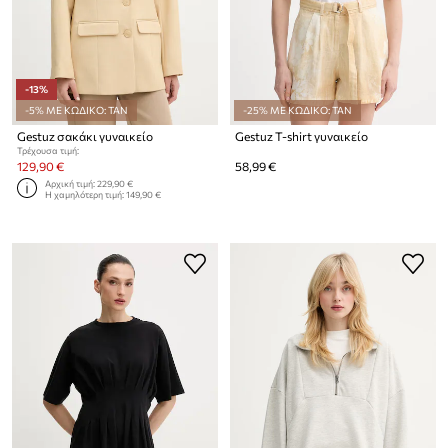
-13%
-5% ΜΕ ΚΩΔΙΚΟ: TAN
-25% ΜΕ ΚΩΔΙΚΟ: TAN
Gestuz σακάκι γυναικείο
Gestuz T-shirt γυναικείο
Τρέχουσα τιμή:
129,90 €
58,99 €
Αρχική τιμή:
229,90 €
Η χαμηλότερη τιμή:
149,90 €