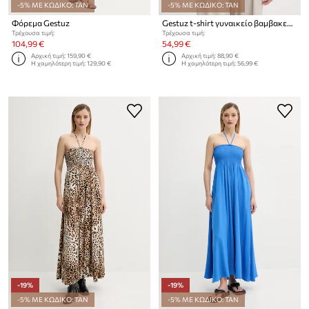
-5% ΜΕ ΚΩΔΙΚΟ: TAN
-5% ΜΕ ΚΩΔΙΚΟ: TAN
Φόρεμα Gestuz
Gestuz t-shirt γυναικείο βαμβακερό με ελαστάν
Τρέχουσα τιμή:
Τρέχουσα τιμή:
104,99 €
54,99 €
Αρχική τιμή:
159,90 €
Αρχική τιμή:
88,90 €
Η χαμηλότερη τιμή:
129,90 €
Η χαμηλότερη τιμή:
56,99 €
-19%
-19%
-5% ΜΕ ΚΩΔΙΚΟ: TAN
-5% ΜΕ ΚΩΔΙΚΟ: TAN