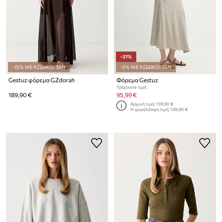
-31%
-15% ΜΕ ΚΩΔΙΚΟ: TAN
-5% ΜΕ ΚΩΔΙΚΟ: TAN
Gestuz φόρεμα GZdorah
Φόρεμα Gestuz
Τρέχουσα τιμή:
189,90 €
95,99 €
Αρχική τιμή:
139,90 €
Η χαμηλότερη τιμή:
139,90 €