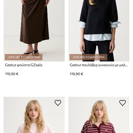
-25% ΜΕ ΚΩΔΙΚΟ: TAN
-25% ΜΕ ΚΩΔΙΚΟ: TAN
Gestuz φούστα GZsaily
Gestuz πουλόβερ γυναικείο με μαλλί
119,90 €
119,90 €