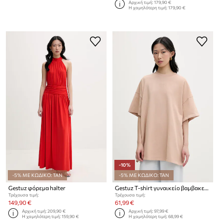
Αρχική τιμή:
179,90 €
Η χαμηλότερη τιμή:
179,90 €
-10%
-5% ΜΕ ΚΩΔΙΚΟ: TAN
-5% ΜΕ ΚΩΔΙΚΟ: TAN
Gestuz φόρεμα halter
Gestuz T-shirt γυναικείο βαμβακερό
Τρέχουσα τιμή:
Τρέχουσα τιμή:
149,90 €
61,99 €
Αρχική τιμή:
209,90 €
Αρχική τιμή:
97,99 €
Η χαμηλότερη τιμή:
159,90 €
Η χαμηλότερη τιμή:
68,99 €