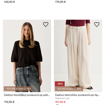
149,90 €
179,90 €
-10%
-15% ΜΕ ΚΩΔΙΚΟ: TAN
-5% ΜΕ ΚΩΔΙΚΟ: TAN
Gestuz πουλόβερ γυναικείο με μαλλί
Gestuz παντελόνι γυναικείο με πρόσμιξη λινού GZriava
Τρέχουσα τιμή:
119,90 €
161,90 €