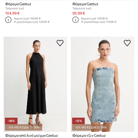
Φόρεμα Gestuz
Φόρεμα Gestuz
Τρέχουσα τιμή:
Τρέχουσα τιμή:
104,99 €
95,99 €
Αρχική τιμή:
159,90 €
Αρχική τιμή:
139,90 €
Η χαμηλότερη τιμή:
129,90 €
Η χαμηλότερη τιμή:
119,90 €
-18%
-12%
-5% ΜΕ ΚΩΔΙΚΟ: TAN
-5% ΜΕ ΚΩΔΙΚΟ: TAN
Φόρεμα από λινό μείγμα Gestuz
Φόρεμα τζιν Gestuz