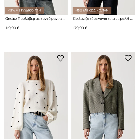
-15% ΜΕ ΚΩΔΙΚΟ: TAN
-15% ΜΕ ΚΩΔΙΚΟ: TAN
Gestuz Πουλόβερ με κοντό μανίκι γυναικείο με βισκόζη
Gestuz ζακέτα γυναικεία με μαλλί GZalpha
119,90 €
179,90 €